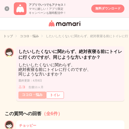
アプリでいつでもアクセス！
無料ダウンロード
ママに嬉しい！アプリ限定
キャンペーンも随時配信中！
女性専用匿名QA
アプリ・情報サ
トップ
ココロ・悩み
したいしたくないに関わらず、絶対夜寝る前にトイレに行
イト
したいしたくないに関わらず、絶対夜寝る前にトイレ
に行くのですが、同じような方いますか？
したいしたくないに関わらず、
絶対夜寝る前にトイレに行くのですが、
同じような方いますか？
最終更新：4月8日
ニコ
生後11ヶ月
ココロ・悩み
トイレ
この質問への回答
（全6件）
チョッピー