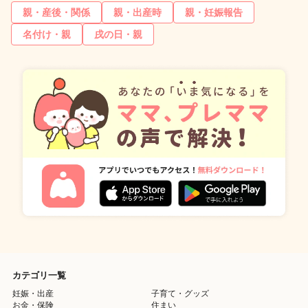
親・産後・関係
親・出産時
親・妊娠報告
名付け・親
戌の日・親
カテゴリ一覧
妊娠・出産
子育て・グッズ
お金・保険
住まい