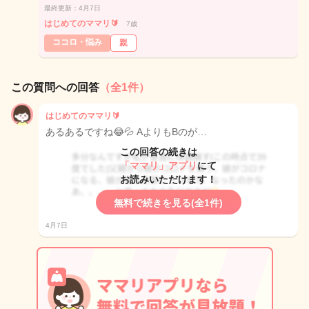
最終更新：4月7日
はじめてのママリ🔰
7歳
ココロ・悩み
親
この質問への回答
（全1件）
はじめてのママリ🔰
あるあるですね😂💦 AよりもBのが…
この回答の続きは
「ママリ」アプリ
にて
お読みいただけます！
無料で続きを見る(全1件)
4月7日