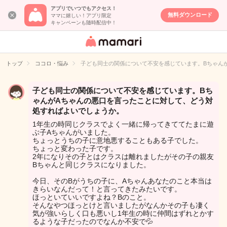
アプリでいつでもアクセス！
無料ダウンロード
ママに嬉しい！アプリ限定
キャンペーンも随時配信中！
女性専用匿名QA
アプリ・情報サ
トップ
ココロ・悩み
子ども同士の関係について不安を感じています。Bちゃん
イト
子ども同士の関係について不安を感じています。Bち
ゃんがAちゃんの悪口を言ったことに対して、どう対
処すればよいでしょうか。
1年生の時同じクラスでよく一緒に帰ってきててたまに遊
ぶ子Aちゃんがいました。
ちょっとうちの子に意地悪することもある子でした。
ちょっと変わった子です。
2年になりその子とはクラスは離れましたがその子の親友
Bちゃんと同じクラスになりました。
今日、そのBがうちの子に、Aちゃんあなたのこと本当は
きらいなんだって！と言ってきたみたいです。
ほっといていいですよね？Bのこと。
そんなやつほっとけと言いましたがなんかその子も凄く
気が強いらしく口も悪いし1年生の時に仲間はずれとかす
るような子だったのでなんか不安で💦