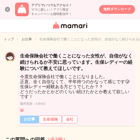
アプリでいつでもアクセス！
無料ダウンロード
ママに嬉しい！アプリ限定
キャンペーンも随時配信中！
女性専用匿名QA
アプリ・情報サ
トップ
お仕事
生命保険会社で働くことになった女性が、自信がなく続けられる
イト
生命保険会社で働くことになった女性が、自信がなく
続けられるか不安に思っています。生保レディーの経
験について教えてほしいです。
今度生命保険会社で働くことになりました。
正直、全く自信なくて、半年持つのかなって感じです🥲
生保レディー経験ある方どうでしたか？？
どうだったかとかどのくらい続けたかとか教えて欲しい
です！
最終更新：4月6日
🐯
お仕事
生命保険
会社
この質問への回答
（全2件）