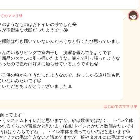
てのママリ🔰
クのようなものはおトイレの砂でした😂
レが不衛生な状態だったようです😭
お掃除は行き届いていないんだろうなと行くたび思っていまし
ゃんのいるリビングで室内干し、洗濯を畳んでるようです…
て新品のタオルに引っ掻いたような、噛んで引っ張ったような
あったので義母は好きに触らせているようですね😭
が子供の頃からそうだったようなので、おっしゃる通り誰も気
ていないみたいです😔
いただきありがとうございました🙇‍♀️
はじめてのママリ🔰
猫飼ってます！
らくシステムトイレだと思いますが、砂は数個ではなく、トイレ全体
われるくらいが普通かと思います(自動トイレとかだと数個みたいです
)汚れはうんちですね…。トイレ本体を洗ってないのだと思います💦
やソファの毛は仕方ないと諦めてますが、服やタオルには毛はつかな