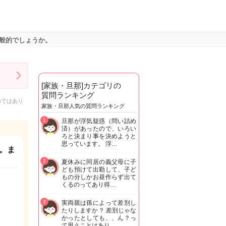
般的でしょうか。
[家族・旦那]カテゴリの
質問ランキング
のではあり
家族・旦那人気の質問ランキング
1
旦那が浮気疑惑（問い詰め
済）があったので、いろい
ろと決まり事を決めようと
思っています。 浮…
。ま
2
夏休みに同居の義父母に子
ども預けて出勤して、子ど
もの分しかお昼作らず出て
くるのってあり得…
3
実両親は孫によって差別し
たりしますか？ 差別じゃな
かったとしても、、ん？っ
て思うことはあり…