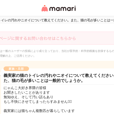
女性専用匿名QAアプ
リ・情報サイト
トイレの汚れやニオイについて教えてください。また、猫の毛が多いことは一
は一般のユーザーの投稿により成り立っており、当社が医学的・科学的根拠を担保するも
理解の上、ご活用ください。
家族・旦那
義実家の猫のトイレの汚れやニオイについて教えてください
た、猫の毛が多いことは一般的でしょうか。
にゃんこ大好き界隈の皆様
お聞きしたいことがあります
無知ゆえ、そして汚い話もあり
もし不快にさせてしまったらすみません🙇‍♀️
義実家には猫ちゃん複数匹が暮らしています