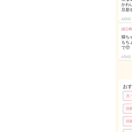
かわ
旦那を
4月5日
はじめ
猫ち
もち
で🥺
4月4日
お
夫
妊
妊