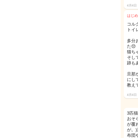
4月4日
はじめ
コル
トイ
多分
た😔
猫ち
そし
跡も
旦那
にし
教えて
4月4日
3匹
おそ
が覆
が。
布団