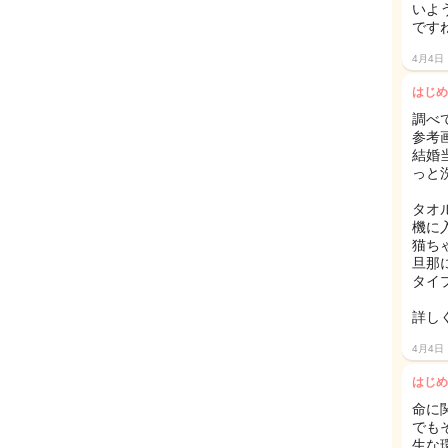
いよ
です
4月4日
はじめ
調べ
参考
結婚
っと
タオ
機に
猫ち
旦那
タイ
詳し
4月4日
はじめ
命に
でも
生な