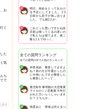
4
明日、有給をとって出かけ
、お
る予定にしてました。 2.3
日前から息子が熱→治りま
した。 でも娘2人が…
行く
5
これどっち悪いですかね笑
旦那は帰ってくるの遅いの
で私たちは寝てます。夜ご
飯も1人でゆっく…
した
全ての質問ランキング
全ての質問の中で人気のランキング
く気
1
仲里依紗 整形してますよ
ね？前の方が可愛かったの
に今怖いんですが整形した
んち
ら整形したーって…
てで
2
鹿児島市 黎明館の大恐竜展
ライカのシン恐竜展 今年行
かれた方いらっしゃいます
か？ どちらか…
に入り
3
地震あと 帰省は控えるべ