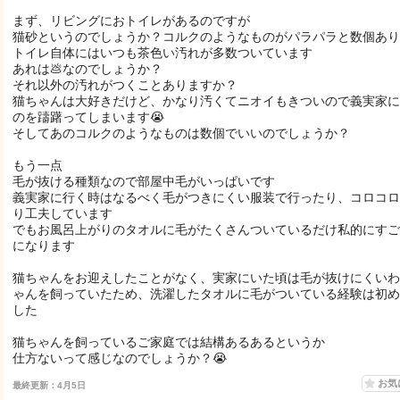
まず、リビングにおトイレがあるのですが
猫砂というのでしょうか？コルクのようなものがパラパラと数個あり
トイレ自体にはいつも茶色い汚れが多数ついています
あれは💩なのでしょうか？
それ以外の汚れがつくことありますか？
猫ちゃんは大好きだけど、かなり汚くてニオイもきついので義実家に
のを躊躇ってしまいます😭
そしてあのコルクのようなものは数個でいいのでしょうか？
もう一点
毛が抜ける種類なので部屋中毛がいっぱいです
義実家に行く時はなるべく毛がつきにくい服装で行ったり、コロコロ
り工夫しています
でもお風呂上がりのタオルに毛がたくさんついているだけ私的にすご
になります
猫ちゃんをお迎えしたことがなく、実家にいた頃は毛が抜けにくいわ
ゃんを飼っていたため、洗濯したタオルに毛がついている経験は初め
した
猫ちゃんを飼っているご家庭では結構あるあるというか
仕方ないって感じなのでしょうか？😭
お気
最終更新：4月5日