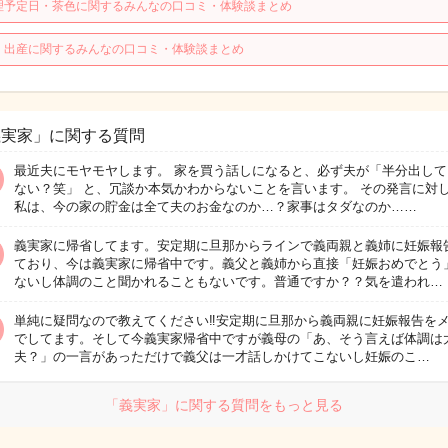
理予定日・茶色に関するみんなの口コミ・体験談まとめ
・出産に関するみんなの口コミ・体験談まとめ
義実家」に関する質問
最近夫にモヤモヤします。 家を買う話しになると、必ず夫が「半分出して
ない？笑」 と、冗談か本気かわからないことを言います。 その発言に対
私は、今の家の貯金は全て夫のお金なのか…？家事はタダなのか……
義実家に帰省してます。安定期に旦那からラインで義両親と義姉に妊娠報
ており、今は義実家に帰省中です。義父と義姉から直接「妊娠おめでとう
ないし体調のこと聞かれることもないです。普通ですか？？気を遣われ…
単純に疑問なので教えてください‼️安定期に旦那から義両親に妊娠報告を
でしてます。そして今義実家帰省中ですが義母の「あ、そう言えば体調は
夫？」の一言があっただけで義父は一才話しかけてこないし妊娠のこ…
「義実家」に関する質問をもっと見る