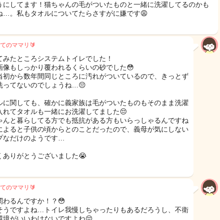
うにしてます！猫ちゃんの毛がついたものと一緒に洗濯してるのかも
ね…。私もタオルについてたらさすがに嫌です😩
てのママリ🔰
てみたところシステムトイレでした！
画像もしっかり覆われるくらいの砂でした😳
当初から数年間同じところに汚れがついているので、きっとず
洗ってないのでしょうね…😔
ルに関しても、確かに義家族は毛がついたものもそのまま洗濯
入れてタオルも一緒にお洗濯してました😔
ゃんと暮らしてる方でも抵抗がある方もいらっしゃるんですね
によると子供の頃からとのことだったので、義母が気にしない
プなだけのようです…
くありがとうございました😭
てのママリ🔰
関わるんですか！？😳
そうですよね…トイレ我慢しちゃったりもあるだろうし、不衛
環境がいいわけないですよね😔