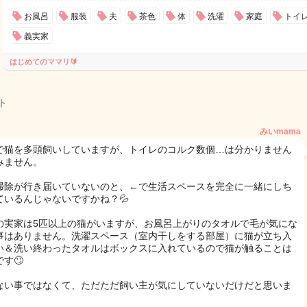
お風呂
服装
夫
茶色
体
洗濯
家庭
トイ
義実家
はじめてのママリ🔰
ト
みいmama
で猫を多頭飼いしていますが、トイレのコルク数個…は分かりません
すみません。
掃除が行き届いていないのと、←で生活スペースを完全に一緒にしち
ているんじゃないですかね？💦
の実家は5匹以上の猫がいますが、お風呂上がりのタオルで毛が気にな
事はありません。洗濯スペース（室内干しをする部屋）に猫が立ち入
い＆洗い終わったタオルはボックスに入れているので猫が触ることは
す🙄
ない事ではなくて、ただただ飼い主が気にしていないだけだと思いま