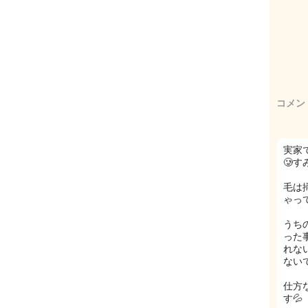
コメン
実家
🥲
毛は
ゃっ
うち
った
れな
ないで
仕方
す💦