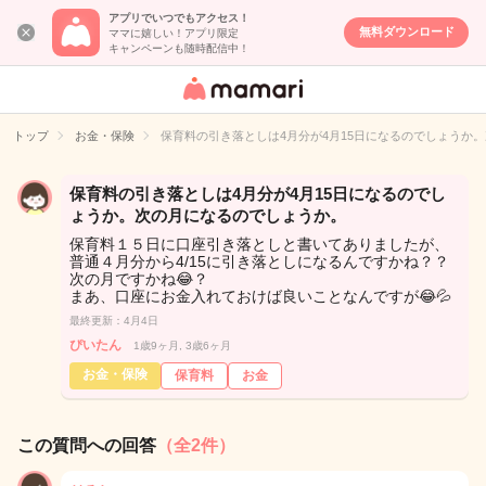
アプリでいつでもアクセス！
無料ダウンロード
ママに嬉しい！アプリ限定
キャンペーンも随時配信中！
女性専用匿名QA
アプリ・情報サ
トップ
お金・保険
保育料の引き落としは4月分が4月15日になるのでしょうか
イト
保育料の引き落としは4月分が4月15日になるのでし
ょうか。次の月になるのでしょうか。
保育料１５日に口座引き落としと書いてありましたが、
普通４月分から4/15に引き落としになるんですかね？？
次の月ですかね😂？
まあ、口座にお金入れておけば良いことなんですが😂💦
最終更新：4月4日
ぴいたん
1歳9ヶ月, 3歳6ヶ月
お金・保険
保育料
お金
この質問への回答
（全2件）