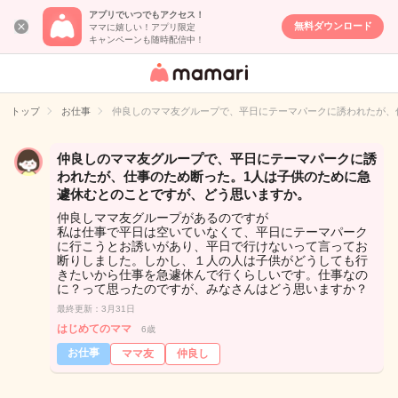
アプリでいつでもアクセス！
無料ダウンロード
ママに嬉しい！アプリ限定
キャンペーンも随時配信中！
女性専用匿名QA
アプリ・情報サ
トップ
お仕事
仲良しのママ友グループで、平日にテーマパークに誘われたが、
イト
仲良しのママ友グループで、平日にテーマパークに誘
われたが、仕事のため断った。1人は子供のために急
遽休むとのことですが、どう思いますか。
仲良しママ友グループがあるのですが
私は仕事で平日は空いていなくて、平日にテーマパーク
に行こうとお誘いがあり、平日で行けないって言ってお
断りしました。しかし、１人の人は子供がどうしても行
きたいから仕事を急遽休んで行くらしいです。仕事なの
に？って思ったのですが、みなさんはどう思いますか？
最終更新：3月31日
はじめてのママ
6歳
お仕事
ママ友
仲良し