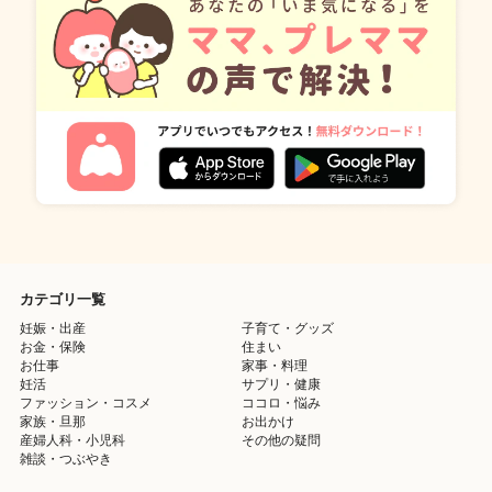
カテゴリ一覧
妊娠・出産
子育て・グッズ
お金・保険
住まい
お仕事
家事・料理
妊活
サプリ・健康
ファッション・コスメ
ココロ・悩み
家族・旦那
お出かけ
産婦人科・小児科
その他の疑問
雑談・つぶやき