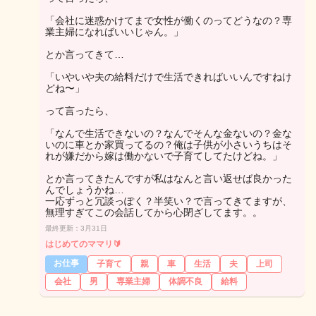
「会社に迷惑かけてまで女性が働くのってどうなの？専
業主婦になればいいじゃん。」
とか言ってきて…
「いやいや夫の給料だけで生活できればいいんですねけ
どね〜」
って言ったら、
「なんで生活できないの？なんでそんな金ないの？金な
いのに車とか家買ってるの？俺は子供が小さいうちはそ
れが嫌だから嫁は働かないで子育てしてたけどね。」
とか言ってきたんですが私はなんと言い返せば良かった
んでしょうかね…
一応ずっと冗談っぽく？半笑い？で言ってきてますが、
無理すぎてこの会話してから心閉ざしてます。。
最終更新：3月31日
はじめてのママリ🔰
お仕事
子育て
親
車
生活
夫
上司
会社
男
専業主婦
体調不良
給料