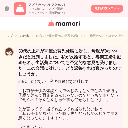
アプリでいつでもアクセス！
無料ダウンロード
ママに嬉しい！アプリ限定
キャンペーンも随時配信中！
女性専用匿名QA
アプリ・情報サ
トップ
お仕事
50代の上司が同僚の育児休暇に対し、母親が休むべきだと批判
イト
50代の上司が同僚の育児休暇に対し、母親が休むべ
きだと批判しました。私が反論すると、専業主婦を勧
められ、生活費についても否定的な意見を受けまし
た。この会話に対して、どう返答すれば良かったので
しょうか。
50代上司(男)が、私の同僚(男)に対して、
「お前が子供の体調不良で休むのはなんでなの？普通は
母親が休んで面倒見るんじゃないの？どっちが主となっ
て働くの？そんなんじゃ仕事も任せられないよ。」
とか言ってて、居ても立っても居られない私は、
「私も子供が風邪引いた時は夫とどっちが休む？で空気
悪くなったりしますよ〜。」
って言ったら、