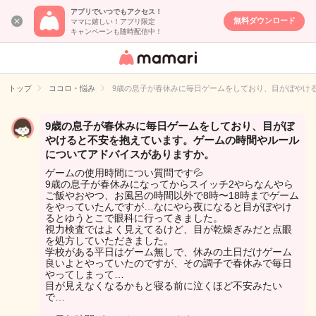
アプリでいつでもアクセス！
無料ダウンロード
ママに嬉しい！アプリ限定
キャンペーンも随時配信中！
女性専用匿名QA
アプリ・情報サ
トップ
ココロ・悩み
9歳の息子が春休みに毎日ゲームをしており、目がぼやけ
イト
9歳の息子が春休みに毎日ゲームをしており、目がぼ
やけると不安を抱えています。ゲームの時間やルール
についてアドバイスがありますか。
ゲームの使用時間につい質問です💦
9歳の息子が春休みになってからスイッチ2やらなんやら
ご飯やおやつ、お風呂の時間以外で8時〜18時までゲーム
をやっていたんですが…なにやら夜になると目がぼやけ
るとゆうとこで眼科に行ってきました。
視力検査ではよく見えてるけど、目が乾燥ぎみだと点眼
を処方していただきました。
学校がある平日はゲーム無しで、休みの土日だけゲーム
良いよとやっていたのですが、その調子で春休みで毎日
やってしまって…
目が見えなくなるかもと寝る前に泣くほど不安みたい
で…