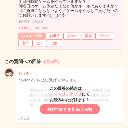
１日何時間ゲームをやっていますか？
何曜日はゲーム休みだよなど何かルールはありますか？
目に負担にならないようにゲームをやらしてあげたいの
でお願いしますm(_ _)m💦
最終更新：3月31日
クロねこ
6歳, 10歳
ココロ・悩み
お風呂
おやつ
学校
ゲーム
息子
泣く
ご飯
この質問への回答
（全5件）
ゆうみぃ
Switch2テレビに繋げてやらせて…
この回答の続きは
「ママリ」アプリ
にて
お読みいただけます！
無料で続きを見る(全5件)
3月31日