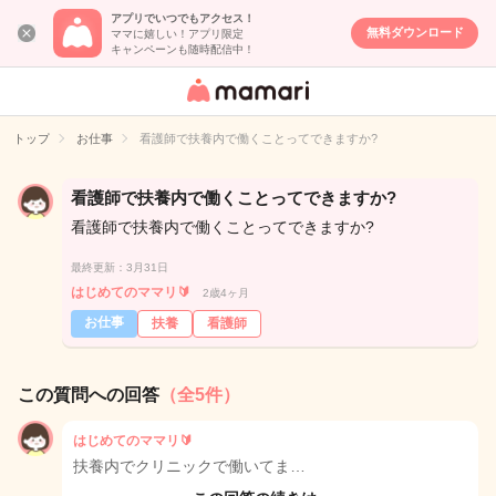
アプリでいつでもアクセス！
無料ダウンロード
ママに嬉しい！アプリ限定
キャンペーンも随時配信中！
女性専用匿名QA
アプリ・情報サ
トップ
お仕事
看護師で扶養内で働くことってできますか?
イト
看護師で扶養内で働くことってできますか?
看護師で扶養内で働くことってできますか?
最終更新：3月31日
はじめてのママリ🔰
2歳4ヶ月
お仕事
扶養
看護師
この質問への回答
（全5件）
はじめてのママリ🔰
扶養内でクリニックで働いてま…