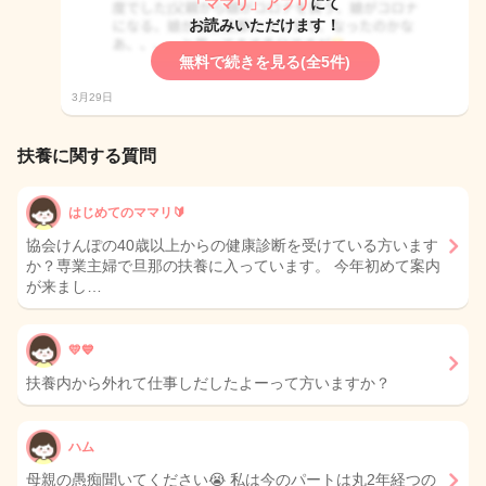
「ママリ」アプリ
にて
お読みいただけます！
無料で続きを見る(全5件)
3月29日
扶養に関する質問
はじめてのママリ🔰
協会けんぽの40歳以上からの健康診断を受けている方います
か？専業主婦で旦那の扶養に入っています。 今年初めて案内
が来まし…
💛💙
扶養内から外れて仕事しだしたよーって方いますか？
ハム
母親の愚痴聞いてください😭 私は今のパートは丸2年経つの