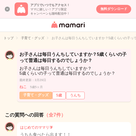
アプリでいつでもアクセス！
無料ダウンロード
ママに嬉しい！アプリ限定
キャンペーンも随時配信中！
女性専用匿名QA
アプリ・情報サ
トップ
子育て・グッズ
お子さんは毎日うんちしていますか？5歳くらいの子っ
イト
お子さんは毎日うんちしていますか？5歳くらいの子
って普通は毎日するのでしょうか？
お子さんは毎日うんちしていますか？
5歳くらいの子って普通は毎日するのでしょうか？
最終更新：3月29日
ねこ
5歳5ヶ月
子育て・グッズ
5歳
うんち
この質問への回答
（全7件）
はじめてのママリ🔰
うちも食べたら出ます！！