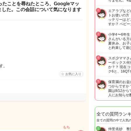
りません。 4
たことを尋ねたところ、Googleマッ
ました。この会話について気になります
2
エアラブなど
トお使いの方
ッテリーはど
すか？ ベビー
3
小学4〜6年
さんがいる方
夏休み、お子
と約束して遊
4
スポ少ママさ
ーボックス何
ます。
か？？ 現在
ク6と、16Q
お気に入り
5
保育園のお盆
つからですか
園は8/12か
人にお知らせ
全ての質問ラン
全ての質問の中で人気
もち
1
仲里依紗 整