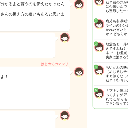
ね？前の方が
ば分かるよと言うのを伝えたかったん
に今怖いんで
ら整形したー
子さんの捉え方の違いもあると思いま
2
鹿児島市 黎
ライカのシン
かれた方いら
か？ どちらか
3
地震あと 帰
きですよね？
本で お盆前
実家に泊まる
はじめてのママリ
4
ちいかわの映
（めじるしチ
すぐ無くなっ
るよ！
ね？！💦 ち
5
ナプキン値上
ってますが 
れてるからも
プキン買って