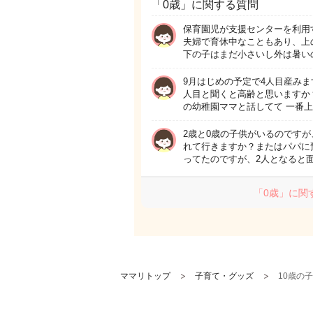
「0歳」に関する質問
保育園児が支援センターを利用
夫婦で育休中なこともあり、上
下の子はまだ小さいし外は暑い
9月はじめの予定で4人目産みま
人目と聞くと高齢と思いますか？
の幼稚園ママと話してて 一番上
2歳と0歳の子供がいるのです
れて行きますか？またはパパに
ってたのですが、2人となると
「0歳」に関
ママリトップ
子育て・グッズ
10歳の