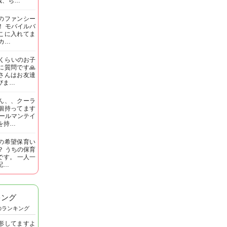
歳、ち…
のファンシー
！ モバイルバ
こに入れてま
カ…
生くらいのお子
に質問です🙏
さんはお友達
びま…
ん、、クーラ
個持ってます
コールマンテイ
Tを持…
の希望保育い
？ うちの保育
らです。 一人一
配…
キング
のランキング
形してますよ