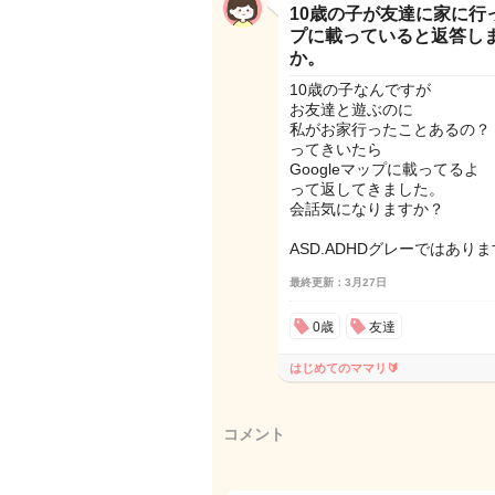
10歳の子が友達に家に行っ
プに載っていると返答し
か。
10歳の子なんですが
お友達と遊ぶのに
私がお家行ったことあるの？
ってきいたら
Googleマップに載ってるよ
って返してきました。
会話気になりますか？
ASD.ADHDグレーではあり
最終更新：3月27日
0歳
友達
はじめてのママリ🔰
コメント