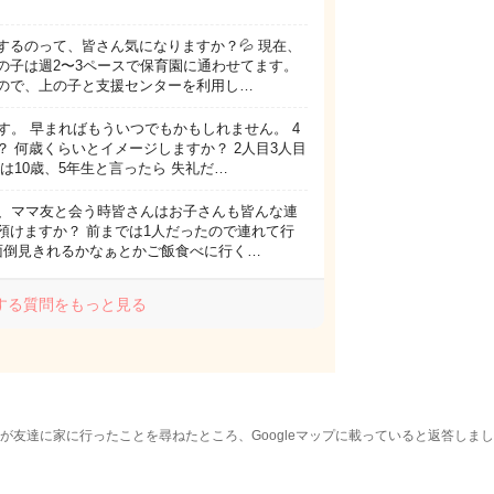
するのって、皆さん気になりますか？💦 現在、
の子は週2〜3ペースで保育園に通わせてます。
ので、上の子と支援センターを利用し…
す。 早まればもういつでもかもしれません。 4
 何歳くらいとイメージしますか？ 2人目3人目
は10歳、5年生と言ったら 失礼だ…
が、ママ友と会う時皆さんはお子さんも皆んな連
預けますか？ 前までは1人だったので連れて行
面倒見きれるかなぁとかご飯食べに行く…
する質問をもっと見る
子が友達に家に行ったことを尋ねたところ、Googleマップに載っていると返答し