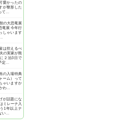
可愛かったの
すが整形した
って…
明館の大恐竜展
恐竜展 今年行
っしゃいます
…
省は控えるべ
 夫の実家が熊
に２泊3日で
予定…
画の入場特典
ャーム）って
ちゃいますか
いかわ…
げが話題にな
私はミレーナ入
う1年以上ナ
ない…