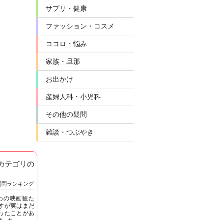
サプリ・健康
ファッション・コスメ
ココロ・悩み
家族・旦那
お出かけ
産婦人科・小児科
その他の疑問
雑談・つぶやき
]カテゴリの
質問ランキング
わの映画観た
すが実はまだ
ったことがあ