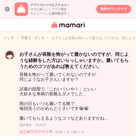
アプリでいつでもアクセス！
無料ダウンロード
ママに嬉しい！アプリ限定
キャンペーンも随時配信中！
女性専用匿名QA
アプリ・情報サ
トップ
子育て・グッズ
お子さんが長靴を怖がって履かないのですが、同じよう
イト
お子さんが長靴を怖がって履かないのですが、同じよ
うな経験をした方はいらっしゃいますか。履いてもら
うためのコツがあれば教えてください。
長靴を怖がって履いてくれないのですが
同じようなお子さんいますか？
試着の段階で「こわい！いや！」といい
大好きな車柄の長靴もダメでした…
雨の日もいつも履いてる靴で、
毎回洗うのがめんどくさいです😭😭
履いてもらえるようなコツなどありますかね…
最終更新：3月26日
はじめてのママリ🔰
生後7ヶ月, 2歳5ヶ月