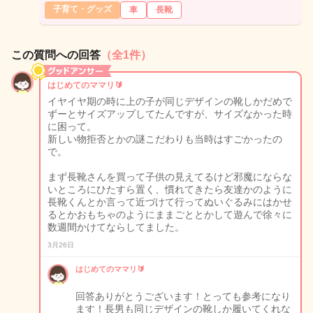
子育て・グッズ
車
長靴
この質問への回答
（全1件）
はじめてのママリ🔰
イヤイヤ期の時に上の子が同じデザインの靴しかだめで
ずーとサイズアップしてたんですが、サイズなかった時
に困って。
新しい物拒否とかの謎こだわりも当時はすごかったの
で。
まず長靴さんを買って子供の見えてるけど邪魔にならな
いところにひたすら置く、慣れてきたら友達かのように
長靴くんとか言って近づけて行ってぬいぐるみにはかせ
るとかおもちゃのようにままごととかして遊んで徐々に
数週間かけてならしてました。
3月26日
はじめてのママリ🔰
回答ありがとうございます！とっても参考になり
ます！長男も同じデザインの靴しか履いてくれな