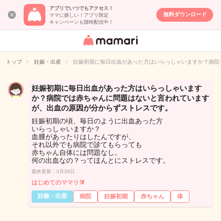
アプリでいつでもアクセス！
無料ダウンロード
ママに嬉しい！アプリ限定
キャンペーンも随時配信中！
女性専用匿名QA
アプリ・情報サ
トップ
妊娠・出産
妊娠初期に毎日出血があった方はいらっしゃいますか？病院
イト
妊娠初期に毎日出血があった方はいらっしゃいます
か？病院では赤ちゃんに問題はないと言われています
が、出血の原因が分からずストレスです。
妊娠初期の頃、毎日のように出血あった方
いらっしゃいますか？
血腫があったりはしたんですが、
それ以外でも病院で診てもらっても
赤ちゃん自体には問題なし。
何の出血なの？ってほんとにストレスです。
最終更新：3月26日
はじめてのママリ🔰
妊娠・出産
病院
妊娠初期
赤ちゃん
体