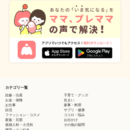
カテゴリ一覧
妊娠・出産
子育て・グッズ
お金・保険
住まい
お仕事
家事・料理
妊活
サプリ・健康
ファッション・コスメ
ココロ・悩み
家族・旦那
お出かけ
産婦人科・小児科
その他の疑問
雑談・つぶやき