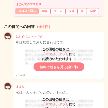
はじめてのママリ🔰
ココロ・悩み
学校
ゲーム
友達
服
恋愛
この質問への回答
（全2件）
はじめてのママリ🔰
私は無理して周りに合わせてて…
この回答の続きは
「ママリ」アプリ
にて
お読みいただけます！
無料で続きを見る(全2件)
3月23日
ままり
私は一人っ子だったのと、1人だ…
この回答の続きは
「ママリ」アプリ
にて