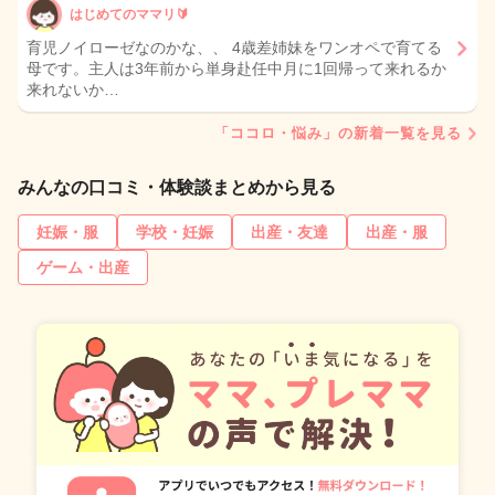
はじめてのママリ🔰
育児ノイローゼなのかな、、 4歳差姉妹をワンオペで育てる
母です。主人は3年前から単身赴任中月に1回帰って来れるか
来れないか…
「ココロ・悩み」の新着一覧を見る
みんなの口コミ・体験談まとめから見る
妊娠・服
学校・妊娠
出産・友達
出産・服
ゲーム・出産