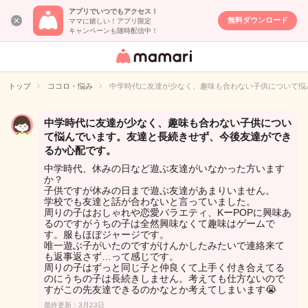
アプリでいつでもアクセス！
無料ダウンロード
ママに嬉しい！アプリ限定
キャンペーンも随時配信中！
女性専用匿名QA
アプリ・情報サ
トップ
ココロ・悩み
中学時代に友達が少なく、趣味も合わない子供について悩
イト
中学時代に友達が少なく、趣味も合わない子供につい
て悩んでいます。友達と長続きせず、今後友達ができ
るか心配です。
中学時代、休みの日など遊ぶ友達がいなかった方います
か？
子供ですが休みの日まで遊ぶ友達があまりいません。
学校でも友達と話が合わないと言っていました。
周りの子はおしゃれや恋愛バラエティ、KーPOPに興味あ
るのですがうちの子は全然興味なくて趣味はゲームで
す。服もほぼジャージです。
唯一遊ぶ子がいたのですがけんかしたみたいで連絡来て
も返事返さず…って感じです。
周りの子はずっと同じ子と仲良くて上手く付き合えてる
のにうちの子は長続きしません。考えても仕方ないので
すがこの先友達できるのかなとか考えてしまいます😭
最終更新：3月23日