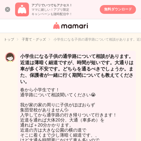
アプリでいつでもアクセス！
無料ダウンロード
ママに嬉しい！アプリ限定
キャンペーンも随時配信中！
女性専用匿名QA
アプリ・情報サ
トップ
子育て・グッズ
小学生になる子供の通学路について相談があります。近
イト
小学生になる子供の通学路について相談があります。
近道は薄暗く細道ですが、時間が短いです。大通りは
車が多く不安です。どちらを通るべきでしょうか。ま
た、保護者が一緒に行く期間についても教えてくださ
い。
春から小学生です！
通学路について相談聞いてください😭
我が家の家の周りに子供がほぼおらず
集団登校がありません💦
入学してから通学路の行き帰りついて行きます！
近道を通れば大体20分、大通（車多め）を
通れば＋20分かかります。
近道の方は大きな公園の横の道で
そこに着くまで少し薄暗く細道です、、
けど大通を時間更にかけて車も多いので