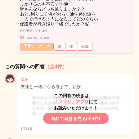
歩かせるのも不安です😭
皆さんならどっち通りますか？？
あと､周りに子供がおらず通学路の道を
一人で行けるようになるまでどのぐらい
保護者が行き帰り一緒でしたか？😖
最終更新：3月23日
🐱
4歳10ヶ月, 6歳
子育て・グッズ
車
体
公園
この質問への回答
（全4件）
ゆか
友達と一緒になる道まで、親が…
この回答の続きは
「ママリ」アプリ
にて
お読みいただけます！
無料で続きを見る(全4件)
3月23日