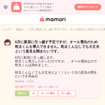
アプリでいつでもアクセス！
無料ダウンロード
ママに嬉しい！アプリ限定
キャンペーンも随時配信中！
女性専用匿名QA
アプリ・情報サ
トップ
住まい
6月に新居に引っ越す予定ですが、オール電化のため乾太くんを
イト
6月に新居に引っ越す予定ですが、オール電化のため
乾太くんを導入できません。乾太くんなしでも大丈夫
という意見を聞きたいです。
6月に新居に引っ越します。
乾太くん導入したかったのですが、、オール電化なので
乾太くんは諦めました、、、
幹太くんなくても大丈夫だよ！！という方の意見が聞き
たいです🤣🙏🏻
最終更新：4月8日
はじめてママリ
1歳3ヶ月, 4歳0ヶ月
住まい
夫
オール電化
引っ越し