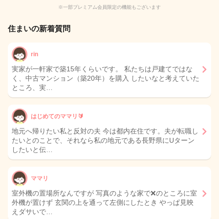
※一部プレミアム会員限定の機能もございます
住まいの新着質問
rin
実家が一軒家で築15年くらいです。 私たちは戸建てではな
く、中古マンション（築20年）を購入 したいなと考えていた
ところ、実…
はじめてのママリ🔰
地元へ帰りたい私と反対の夫 今は都内在住です。夫が転職し
たいとのことで、それなら私の地元である長野県にUターン
したいと伝…
ママリ
室外機の置場所なんですが 写真のような家で❌のところに室
外機が置けず 玄関の上を通って左側にしたとき やっぱ見映
えダサいで…