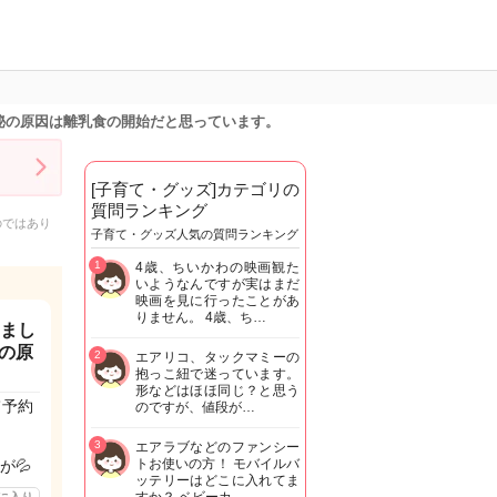
秘の原因は離乳食の開始だと思っています。
[子育て・グッズ]カテゴリの
質問ランキング
のではあり
子育て・グッズ人気の質問ランキング
1
4歳、ちいかわの映画観た
いようなんですが実はまだ
映画を見に行ったことがあ
りません。 4歳、ち…
りまし
の原
2
エアリコ、タックマミーの
抱っこ紐で迷っています。
形などはほほ同じ？と思う
て予約
のですが、値段が…
3
エアラブなどのファンシー
トお使いの方！ モバイルバ
が💦
ッテリーはどこに入れてま