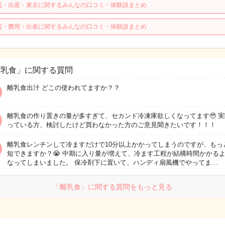
院・出産・東京に関するみんなの口コミ・体験談まとめ
院・費用・出産に関するみんなの口コミ・体験談まとめ
離乳食」に関する質問
離乳食出汁 どこの使われてますか？？
離乳食の作り置きの量が多すぎて、セカンド冷凍庫欲しくなってます🥹 
っている方、検討したけど買わなかった方のご意見聞きたいです！！！
離乳食レンチンして冷ますだけで10分以上かかってしまうのですが、もっ
短できますか？😭 中期に入り量が増えて、冷ます工程が結構時間かかる
なってしまいました。 保冷剤下に置いて、ハンディ扇風機でやってま…
「離乳食」に関する質問をもっと見る