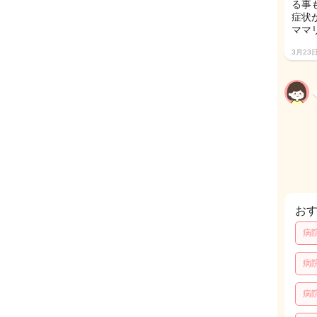
る事
症状
ママ
3月23
お
病
病
病