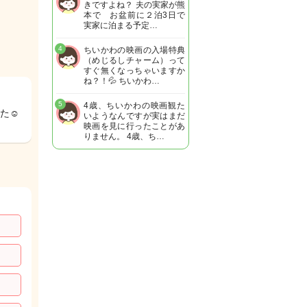
きですよね？ 夫の実家が熊
本で お盆前に２泊3日で
実家に泊まる予定…
4
ちいかわの映画の入場特典
（めじるしチャーム）って
すぐ無くなっちゃいますか
ね？！💦 ちいかわ…
5
4歳、ちいかわの映画観た
た☺️
いようなんですが実はまだ
映画を見に行ったことがあ
りません。 4歳、ち…