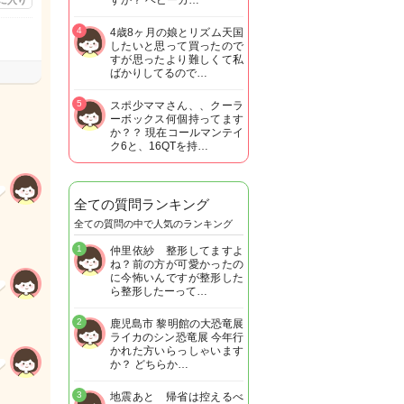
すか？ ベビーカ…
に入り
4
4歳8ヶ月の娘とリズム天国
したいと思って買ったので
すが思ったより難しくて私
ばかりしてるので…
5
スポ少ママさん、、クーラ
ーボックス何個持ってます
か？？ 現在コールマンテイ
ク6と、16QTを持…
全ての質問ランキング
全ての質問の中で人気のランキング
1
仲里依紗 整形してますよ
ね？前の方が可愛かったの
に今怖いんですが整形した
ら整形したーって…
2
鹿児島市 黎明館の大恐竜展
ライカのシン恐竜展 今年行
かれた方いらっしゃいます
か？ どちらか…
3
地震あと 帰省は控えるべ