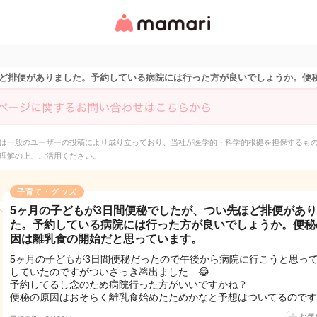
女性専用匿名QAアプ
リ・情報サイト
ほど排便がありました。予約している病院には行った方が良いでしょうか。便
は一般のユーザーの投稿により成り立っており、当社が医学的・科学的根拠を担保するも
理解の上、ご活用ください。
子育て・グッズ
5ヶ月の子どもが3日間便秘でしたが、つい先ほど排便があ
た。予約している病院には行った方が良いでしょうか。便秘
因は離乳食の開始だと思っています。
5ヶ月の子どもが3日間便秘だったので午後から病院に行こうと思っ
していたのですがついさっき💩出ました…😂
予約してるし念のため病院行った方がいいですかね？
便秘の原因はおそらく離乳食始めたためかなと予想はついてるのです