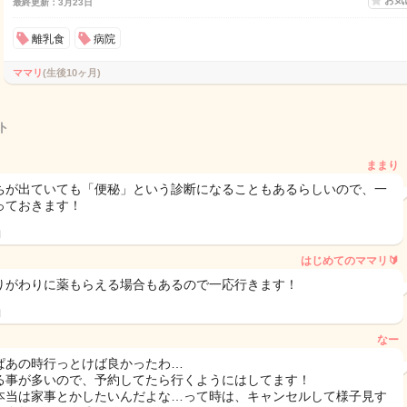
お気
最終更新：3月23日
離乳食
病院
ママリ
(生後10ヶ月)
ト
ままり
ちが出ていても「便秘」という診断になることもあるらしいので、一
っておきます！
日
はじめてのママリ🔰
りがわりに薬もらえる場合もあるので一応行きます！
日
なー
ぱあの時行っとけば良かったわ…
る事が多いので、予約してたら行くようにはしてます！
本当は家事とかしたいんだよな…って時は、キャンセルして様子見す