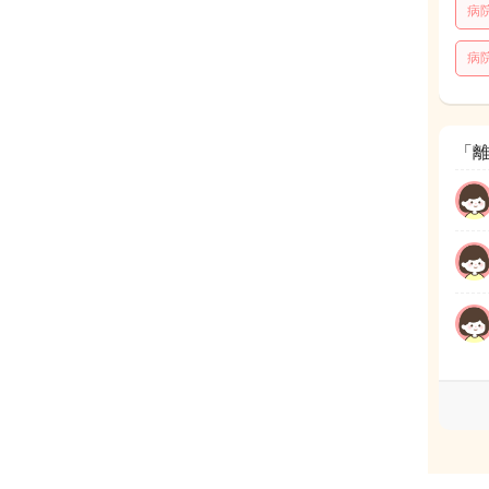
病
病
「