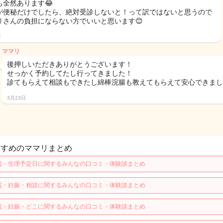
も全然あります😂
が便秘だけでしたら、絶対受診しないと！って訳ではないと思うので
リさんの負担にならない方でいいと思います😊
日
ママリ
後押しいただきありがとうございます！
せっかく予約してたし行ってきました！
診てもらえて相談もできたし綿棒浣腸も教えてもらえて安心できまし
3月23日
すすめのママリまとめ
院・生理予定日に関するみんなの口コミ・体験談まとめ
院・妊娠・相談に関するみんなの口コミ・体験談まとめ
院・妊娠・どこに関するみんなの口コミ・体験談まとめ