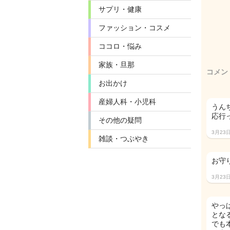
サプリ・健康
ファッション・コスメ
ココロ・悩み
家族・旦那
コメン
お出かけ
産婦人科・小児科
うん
応行
その他の疑問
3月23
雑談・つぶやき
お守
3月23
やっ
とな
でも