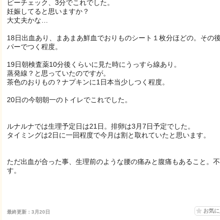
ピーチェック、3分でこれでした。
妊娠してると思いますか？
大丈夫かな…
18日出血あり、まあまあ鮮血でおりものシート１枚分ほどの。その
パーでつく程度。
19日朝検査薬10分後くらいに見た時にうっすら線あり。
蒸発線？と思っていたのですが。
茶色のおりもの？ナプキンに1日本当少しつく程度。
20日の今朝朝一のトイレでこれでした。
ルナルナでは生理予定日は21日。排卵は3月7日予定でした。
タイミングは2日に一回程度で今月は割と取れていたと思います。
ただ出血が合った事、生理前のような腰の痛みと腹痛もあること。不
す。
お気
最終更新：3月20日