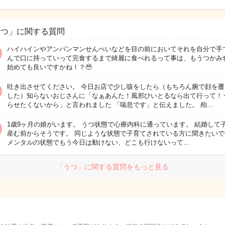
うつ」に関する質問
ハイハインやアンパンマンせんべいなどを目の前においてそれを自分で手
んで口に持っていって完食するまで綺麗に食べれるって事は、もうつかみ
始めても良いですかね！？🥹
吐き出させてください。 今日お店で少し咳をしたら（もちろん腕で顔を覆
した）知らないおじさんに「なぁあんた！風邪ひいとるなら出て行って！
らせたくないから」と言われました 「喘息です」と伝えました。 殆…
1歳9ヶ月の娘がいます。 うつ状態で心療内科に通っています。 結婚して
産む前からそうです。 同じような状態で子育てされている方に聞きたいで
メンタルの状態でもう今日は動けない、どこも行けないって…
「うつ」に関する質問をもっと見る