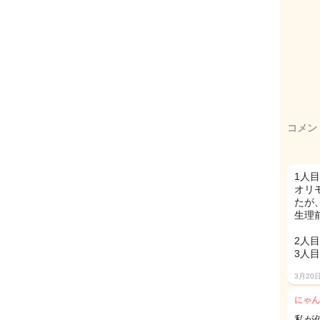
コメン
1人
オリ
たが
生理
2人
3人
3月20
にゃん
私が