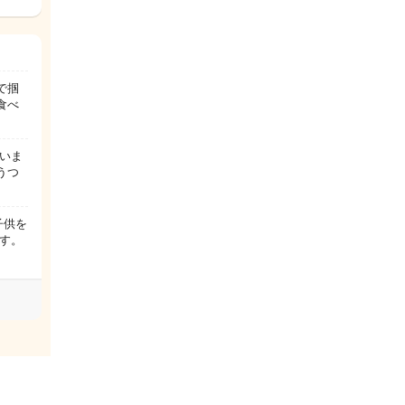
で掴
食べ
いま
うつ
子供を
す。