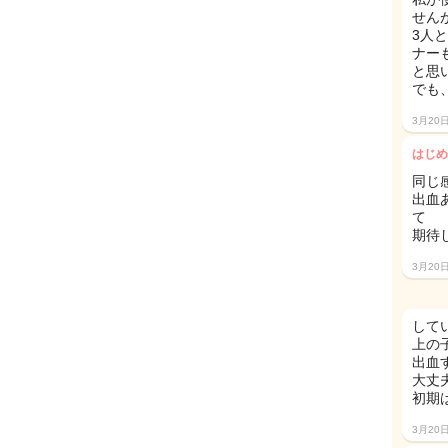
せん
3人
ナー
と思
でも
3月20
はじめ
同じ
出血
て
期待
3月20
して
上の
出血
大丈
初期
3月20