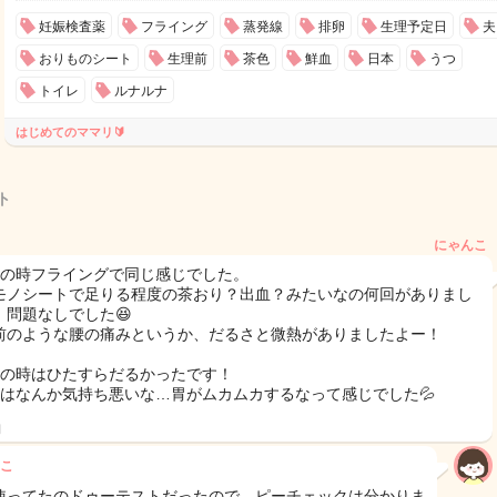
妊娠検査薬
フライング
蒸発線
排卵
生理予定日
夫
おりものシート
生理前
茶色
鮮血
日本
うつ
トイレ
ルナルナ
はじめてのママリ🔰
ト
にゃんこ
目の時フライングで同じ感じでした。
モノシートで足りる程度の茶おり？出血？みたいなの何回がありまし
、問題なしでした😆
前のような腰の痛みというか、だるさと微熱がありましたよー！
目の時はひたすらだるかったです！
目はなんか気持ち悪いな…胃がムカムカするなって感じでした💦
日
こ
使ってたのドゥーテストだったので、ピーチェックは分かりま