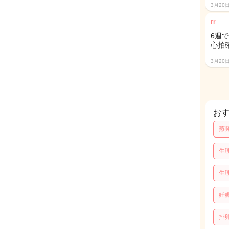
3月20
rr
6週
心拍確
3月20
お
蒸
生
生
妊
排