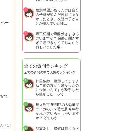
4
性別希望があった方は自分
の子供が望んだ性別じゃな
かったとき、友達の子が自
後ペー
分が望んでいた性…
5
帝王切開で麻酔効きすぎる
方いますか？ 麻酔が聞きす
ぎて息できなくてしぬかと
おもいました😭 …
全ての質問ランキング
全ての質問の中で人気のランキング
1
仲里依紗 整形してますよ
ね？前の方が可愛かったの
に今怖いんですが整形した
ら整形したーって…
安で
2
鹿児島市 黎明館の大恐竜展
ライカのシン恐竜展 今年行
かれた方いらっしゃいます
か？ どちらか…
に入り
1
3
地震あと 帰省は控えるべ