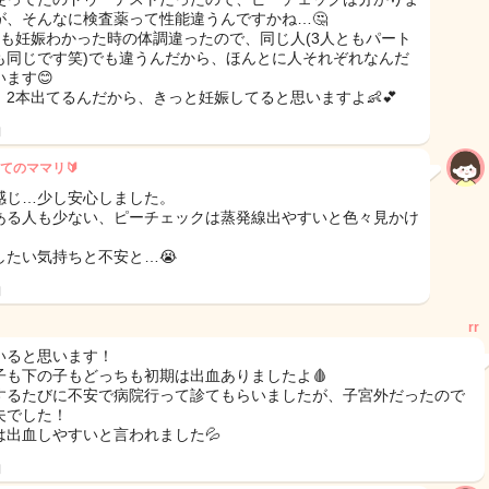
が、そんなに検査薬って性能違うんですかね…🤔
とも妊娠わかった時の体調違ったので、同じ人(3人ともパート
も同じです笑)でも違うんだから、ほんとに人それぞれなんだ
います😊
、2本出てるんだから、きっと妊娠してると思いますよ👶︎💕︎
日
てのママリ🔰
感じ…少し安心しました。
ある人も少ない、ピーチェックは蒸発線出やすいと色々見かけ
したい気持ちと不安と…😭
日
rr
いると思います！
子も下の子もどっちも初期は出血ありましたよ🩸
するたびに不安で病院行って診てもらいましたが、子宮外だったので
夫でした！
は出血しやすいと言われました💦
日