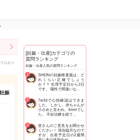
。
[妊娠・出産]カテゴリの
質問ランキング
のではあり
妊娠・出産人気の質問ランキング
1
SHEINの妊娠検査薬は、ど
れくらい正確でしょう
か？？ 生理予定日から2日
です。 陽性で間違いな…
妊娠
2
7w3dで心拍確認はできま
した。 しかし、赤ちゃんが
小さめと言われ、6mmでし
た。 不妊治療を経て…
3
皆さんのご意見をお聞かせ
ください！ 現在臨月なので
すが、出産予定日の2週間
前に夫の送別会が…