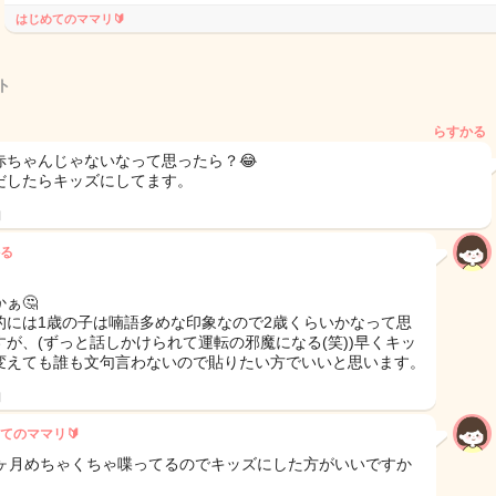
はじめてのママリ🔰
ト
らすかる
赤ちゃんじゃないなって思ったら？😂
だしたらキッズにしてます。
日
る
ぁ🤔
的には1歳の子は喃語多めな印象なので2歳くらいかなって思
すが、(ずっと話しかけられて運転の邪魔になる(笑))早くキッ
変えても誰も文句言わないので貼りたい方でいいと思います。
日
てのママリ🔰
7ヶ月めちゃくちゃ喋ってるのでキッズにした方がいいですか