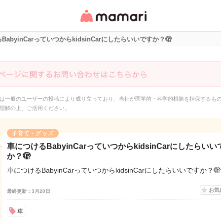
女性専用匿名QAアプ
リ・情報サイト
abyinCarっていつからkidsinCarにしたらいいですか？🫣
は一般のユーザーの投稿により成り立っており、当社が医学的・科学的根拠を担保するも
理解の上、ご活用ください。
子育て・グッズ
車につけるBabyinCarっていつからkidsinCarにしたらいい
か？🫣
車につけるBabyinCarっていつからkidsinCarにしたらいいですか？🫣
お気
最終更新：3月20日
車