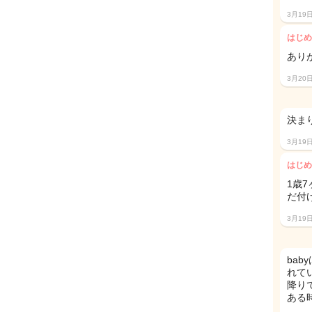
3月19
はじめ
あり
3月20
決ま
3月19
はじめ
1歳7
だ付
3月19
ba
れて
降り
ある時