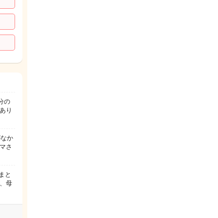
分の
あり
がなか
マさ
まと
ど、母