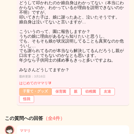
どうして叩かれたのか娘自身はわかってない（本当にわ
からないのか、わかっているが理由を説明できないのか
不明）ですが、
叩いてきた子は、娘に謝ったあと、泣いたそうです。
娘自身は泣いてないと言いますが…
こういうのって、園に報告しますか？
うちの娘に理由があるなら知りたいと思うし、
でも、そもそも娘が状況説明してることも真実なのか危
ういし…
でも謝られてるのが本当なら解決してるんだろうし親が
口出すことでもないのかなとも思います。
年少なら子供同士の揉め事もきっと多いですよね。
みなさんどうしてますか？
最終更新：3月16日
はじめてのママリ🔰
子育て・グッズ
保育園
親
幼稚園
友達
怪我
この質問への回答
（全4件）
ママリ