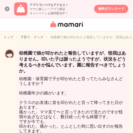
アプリでいつでもアクセス！
無料ダウンロード
ママに嬉しい！アプリ限定
キャンペーンも随時配信中！
女性専用匿名QA
アプリ・情報サ
トップ
子育て・グッズ
幼稚園で娘が叩かれたと報告していますが、怪我はあり
イト
幼稚園で娘が叩かれたと報告していますが、怪我はあ
りません。叩いた子は謝ったようですが、状況をどう
考えるべきか悩んでいます。園に報告すべきでしょう
か。
幼稚園・保育園で子が叩かれたと言ってたらみなさんど
うしますか？
幼稚園年少の娘がいます。
クラスのお友達に首を叩かれたと言って帰ってきた日が
あります。
痛かった。ママ見て〜と言ってきたので見たのですが怪
我やあざなどはなく、数日経った今も綺麗です。
ですが今でも、
叩かれた。痛かった。とふとした時に思い出すのか報告
してきます。