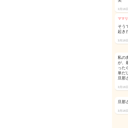
笑
3月16
ママリ
そう
起き
3月16
私の
が、
った
単だ
旦那
3月16
旦那
3月16