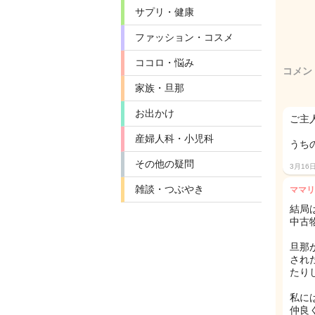
サプリ・健康
ファッション・コスメ
ココロ・悩み
コメン
家族・旦那
お出かけ
ご主
産婦人科・小児科
うち
その他の疑問
3月16
雑談・つぶやき
ママリ
結局
中古
旦那
され
たり
私に
仲良