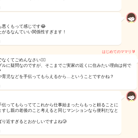
日
も悪くもって感じです😂
たがるなんていい関係性すぎます！
日
はじめてのママリ🔰
なくてごめんなさい🙇‍♀️
プルに疑問なのですが、そこまでご実家の近くに住みたい理由は何で
？
や育児などを手伝ってもらえるから…ということですかね？
日
手伝ってもらっててこれから仕事始まったらもっと頼ることに
ますし親の老後のこと考えると同じマンションなら便利だなと
ぱり近すぎるとおかしいですよね🥲
日