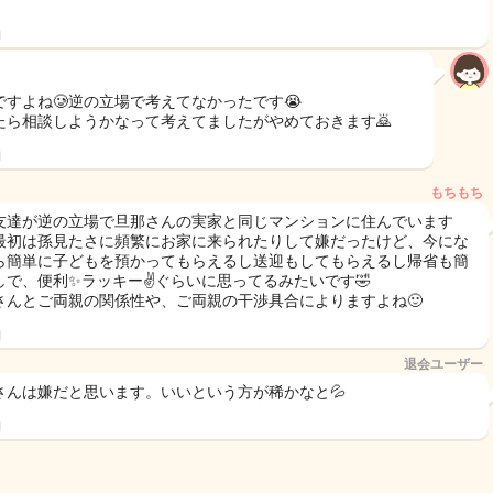
日
ですよね🥲逆の立場で考えてなかったです😭
たら相談しようかなって考えてましたがやめておきます🙇
日
もちもち
友達が逆の立場で旦那さんの実家と同じマンションに住んでいます
最初は孫見たさに頻繁にお家に来られたりして嫌だったけど、今にな
ら簡単に子どもを預かってもらえるし送迎もしてもらえるし帰省も簡
しで、便利✨ラッキー✌️ぐらいに思ってるみたいです🤣
さんとご両親の関係性や、ご両親の干渉具合によりますよね🙂
日
退会ユーザー
さんは嫌だと思います。いいという方が稀かなと💦
日