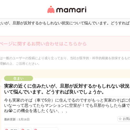
女性専用匿名QAアプ
リ・情報サイト
たいが、旦那が反対するかもしれない状況について悩んでいます。どうすれば
は一般のユーザーの投稿により成り立っており、当社が医学的・科学的根拠を担保するも
理解の上、ご活用ください。
住まい
実家の近くに住みたいが、旦那が反対するかもしれない状況
いて悩んでいます。どうすれば良いでしょうか。
今も実家のそば（車で5分）に住んでるのですがもっと実家のそばに
いなーって思ってたらマンションに空室が！でも旦那からしたら嫌で
ね😭この機会を逃したくない、、、
お気
最終更新：3月16日