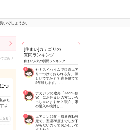
良いでしょうか。
[住まい]カテゴリの
質問ランキング
のではあり
住まい人気の質問ランキング
1
セキスイハイムで快適エア
リーつけておられる方、 涼
しいですか？？ 家を建てて
5年経ちます。 …
につ
2
ナカジツの建売「Asobi-創
家」にお住まいの方はいら
住みた
っしゃいますか？ 現在、家
すよ
の購入を検討し…
3
エアコン26度・風量自動設
に入り
定で、室温28度までしか下
がらないのっておかしいで
すよね？