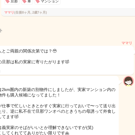
旦那
車
マンション
ママリ
(生後8ヶ月, 2歳7ヶ月)
ト
ママリ
人とご両親の関係次第では？🥹
の旦那は私の実家に寄りたがります🤣
日
は2km圏内の新築の別物件にしましたが、実家マンション内の
物件も購入候補になってました！
が仕事で忙しいときとかすぐ実家に行っておいで〜って送り出
たり、逆に私不在で旦那ワンオペのときうちの母誘って外食し
してます🤣
は義実家のそばがいいとか理解できないですが(笑)
くしてくれててありがたい限りです🙏