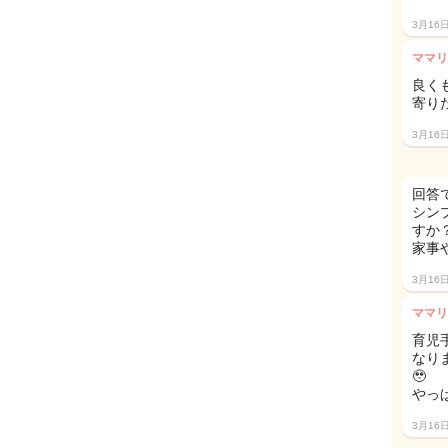
3月16
ママリ
良く
寄り
3月16
回答で
シン
すか
家事
3月16
ママリ
育児
なり
🥹
やっ
3月16