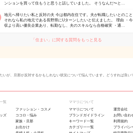
ンションを買って住もうと思うと話していました。 そうなんだ〜と…
地元へ帰りたい私と反対の夫 今は都内在住です。夫が転職したいとのこと
それなら私の地元である長野県にUターンしたいと伝えました。 理由 ・
収より高い優良企業あり、転勤なし、夫のスキルなら合格確実 ・通…
「住まい」に関する質問をもっと見る
たいが、旦那が反対するかもしれない状況について悩んでいます。どうすれば良い
一覧
ママリについて
ファッション・コスメ
ママリについて
運営会社
ッズ
ココロ・悩み
ブランドガイドライン
お問い合わ
家族・旦那
キーワード一覧
利用規約
お出かけ
カテゴリ一一覧
プライバシ