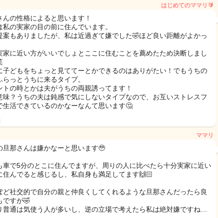
はじめてのママリ🔰
さんの性格によると思います！
は私の実家の目の前に住んでいます。
提案もありましたが、私は近過ぎて嫌でした🤣ほど良い距離がよかっ
実家に近い方がいいでしょとここに住むことを薦めたため決断しまし
笑
に子どもをちょっと見ててーとかできるのはありがたい！でもうちの
ふらっとうちに来るタイプ。
ントの時とかは夫がうちの両親誘ってます！
意味？うちの夫は鈍感で気にしないタイプなので、お互いストレスフ
で生活できているのかなーなんて思います🤔
日
ママリ
の旦那さんは嫌かなーと思います🥹
も車で5分のとこに住んでますが、周りの人に比べたら十分実家に近い
に住んでると感じるし、私自身も満足してます🙌🏻
ぽど社交的で自分の親と仲良くしてくれるような旦那さんだったら良
もですが🤣
り普通は気使う人が多いし、逆の立場で考えたら私は絶対嫌ですね…