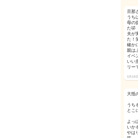
旦那
うち
母の
た🤣
夫が
た！
確か
親は
イベ
いい
リー
3月16
大抵
うち
とこ
よっ
いか
やは