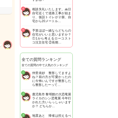
4
相談失礼いたします。🙏🏻
自宅近くで道路工事が始ま
り、仮設トイレが２個、自
宅から20メートル…
5
予算ほぼ一緒ならどちらの
住宅がいいと思いますか？
①1から考えるローコスト
コ注文住宅 ②長期…
全ての質問ランキング
全ての質問の中で人気のランキング
1
仲里依紗 整形してますよ
ね？前の方が可愛かったの
に今怖いんですが整形した
ら整形したーって…
2
鹿児島市 黎明館の大恐竜展
ライカのシン恐竜展 今年行
かれた方いらっしゃいます
か？ どちらか…
3
地震あと 帰省は控えるべ