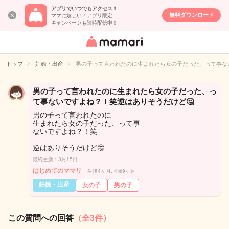
アプリでいつでもアクセス！
無料ダウンロード
ママに嬉しい！アプリ限定
キャンペーンも随時配信中！
女性専用匿名QA
アプリ・情報サ
トップ
妊娠・出産
男の子って言われたのに生まれたら女の子だった、って事な
イト
男の子って言われたのに生まれたら女の子だった、っ
て事ないですよね？！笑逆はありそうだけど🤔
男の子って言われたのに
生まれたら女の子だった、って事
ないですよね？！笑
逆はありそうだけど🤔
最終更新：3月15日
はじめてのママリ
生後4ヶ月, 4歳9ヶ月
妊娠・出産
女の子
男の子
この質問への回答
（全3件）