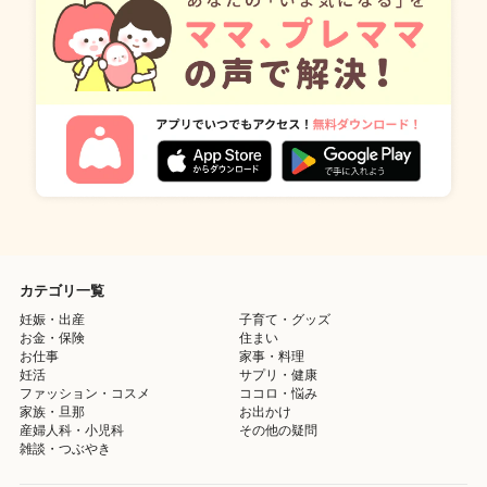
カテゴリ一覧
妊娠・出産
子育て・グッズ
お金・保険
住まい
お仕事
家事・料理
妊活
サプリ・健康
ファッション・コスメ
ココロ・悩み
家族・旦那
お出かけ
産婦人科・小児科
その他の疑問
雑談・つぶやき