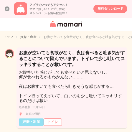
アプリでいつでもアクセス！
無料ダウンロード
ママに嬉しい！アプリ限定
キャンペーンも随時配信中！
女性専用匿名QA
アプリ・情報サ
トップ
妊娠・出産
お腹が空いても食欲がなく、夜は食べると吐き気がすること
イト
お腹が空いても食欲がなく、夜は食べると吐き気がす
ることについて悩んでいます。トイレで少し吐いてス
ッキリすることが救いです。
お腹空いた感じがしても食べたいと思えないし、
何が食べれるかもわかんない………
夜はお腹すいても食べたら吐きそうな感じがする…
トイレ行ってえずいて、白いのを少し吐いてスッキリす
るのだけは救い
最終更新：3月14日
ま
妊娠32週目
妊娠・出産
トイレ