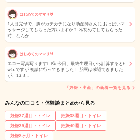
はじめてのママリ🔰
1人目完母で、胸がカチカチになり助産師さんに おっぱいマ
ッサージしてもらった方いますか？ 私初めてしてもらった
時、なんか…
はじめてのママリ🔰
エコー写真写ります🙇‍♀️💦 今日、最終生理日から計算すると6
w1dですが 初診に行ってきました！ 胎嚢は確認できました
が、13.8…
「妊娠・出産」の新着一覧を見る
みんなの口コミ・体験談まとめから見る
妊娠37週目・トイレ
妊娠38週目・トイレ
妊娠39週目・トイレ
妊娠40週目・トイレ
妊娠8ヶ月・トイレ