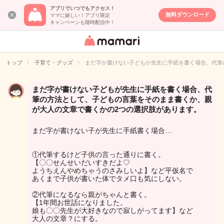
アプリでいつでもアクセス！
無料ダウンロード
ママに嬉しい！アプリ限定
キャンペーンも随時配信中！
女性専用匿名QA
アプリ・情報サ
トップ
子育て・グッズ
まだ字が書けない子どもが先生に手紙を書く場合、代筆
イト
まだ字が書けない子どもが先生に手紙を書く場合、代
筆の方法として、子どもの言葉をそのまま書くか、親
が大人の文章で書くかの2つの選択肢があります。
まだ字が書けない子が先生に手紙書く場合…
①代筆するけど子供の言った通りに書く。
【〇〇せんせいだいすきだよ♡
ようちえんやめちゃうのさみしいよ】など平仮名で
あくまで子供が書いた体でタメ口も気にしない。
②代筆になるなら親がちゃんと書く。
【1年間お世話になりました。
娘も〇〇先生が大好きなので寂しがってます】など
大人の文章？にする。