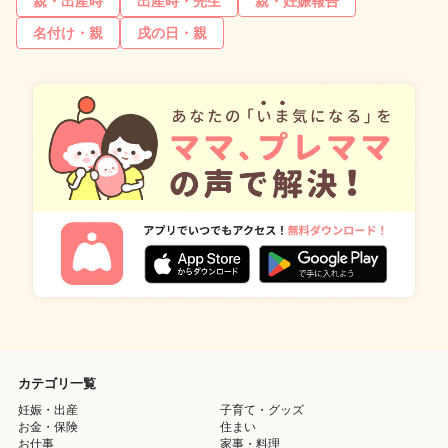
親・出産時
出産時・先生
親・妊娠報告
名付け・親
戌の日・親
カテゴリ一覧
妊娠・出産
子育て・グッズ
お金・保険
住まい
お仕事
家事・料理