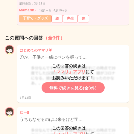
最終更新：3月13日
Mamarin♪
1歳1ヶ月, 4歳10ヶ月
子育て・グッズ
親
先生
体
この質問への回答
（全3件）
はじめてのママリ🔰
①か、子供と一緒にペンを握って…
この回答の続きは
「ママリ」アプリ
にて
お読みいただけます！
無料で続きを見る(全3件)
3月13日
ゆー‼️
うちもなぞるのは出来るけど字…
この回答の続きは