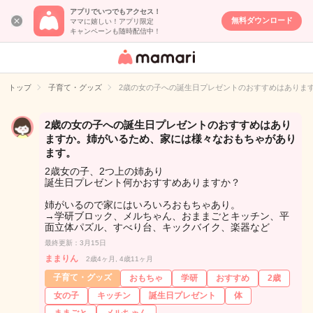
アプリでいつでもアクセス！
無料ダウンロード
ママに嬉しい！アプリ限定
キャンペーンも随時配信中！
女性専用匿名QA
アプリ・情報サ
トップ
子育て・グッズ
2歳の女の子への誕生日プレゼントのおすすめはありま
イト
2歳の女の子への誕生日プレゼントのおすすめはあり
ますか。姉がいるため、家には様々なおもちゃがあり
ます。
2歳女の子、2つ上の姉あり
誕生日プレゼント何かおすすめありますか？
姉がいるので家にはいろいろおもちゃあり。
→学研ブロック、メルちゃん、おままごとキッチン、平
面立体パズル、すべり台、キックバイク、楽器など
最終更新：3月15日
ままりん
2歳4ヶ月, 4歳11ヶ月
子育て・グッズ
おもちゃ
学研
おすすめ
2歳
女の子
キッチン
誕生日プレゼント
体