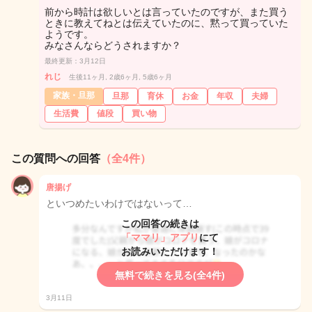
前から時計は欲しいとは言っていたのですが、また買う
ときに教えてねとは伝えていたのに、黙って買っていた
ようです。
みなさんならどうされますか？
最終更新：3月12日
れじ
生後11ヶ月, 2歳6ヶ月, 5歳6ヶ月
家族・旦那
旦那
育休
お金
年収
夫婦
生活費
値段
買い物
この質問への回答
（全4件）
唐揚げ
といつめたいわけではないって…
この回答の続きは
「ママリ」アプリ
にて
お読みいただけます！
無料で続きを見る(全4件)
3月11日