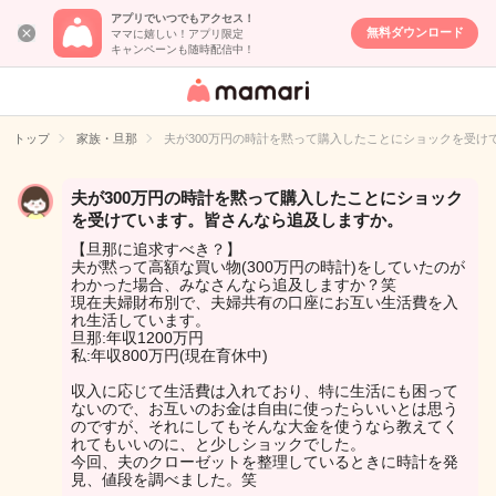
アプリでいつでもアクセス！
無料ダウンロード
ママに嬉しい！アプリ限定
キャンペーンも随時配信中！
女性専用匿名QA
アプリ・情報サ
トップ
家族・旦那
夫が300万円の時計を黙って購入したことにショックを受け
イト
夫が300万円の時計を黙って購入したことにショック
を受けています。皆さんなら追及しますか。
【旦那に追求すべき？】
夫が黙って高額な買い物(300万円の時計)をしていたのが
わかった場合、みなさんなら追及しますか？笑
現在夫婦財布別で、夫婦共有の口座にお互い生活費を入
れ生活しています。
旦那:年収1200万円
私:年収800万円(現在育休中)
収入に応じて生活費は入れており、特に生活にも困って
ないので、お互いのお金は自由に使ったらいいとは思う
のですが、それにしてもそんな大金を使うなら教えてく
れてもいいのに、と少しショックでした。
今回、夫のクローゼットを整理しているときに時計を発
見、値段を調べました。笑