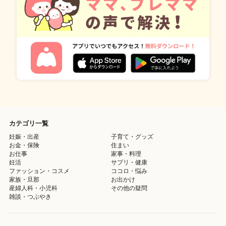
カテゴリ一覧
妊娠・出産
子育て・グッズ
お金・保険
住まい
お仕事
家事・料理
妊活
サプリ・健康
ファッション・コスメ
ココロ・悩み
家族・旦那
お出かけ
産婦人科・小児科
その他の疑問
雑談・つぶやき