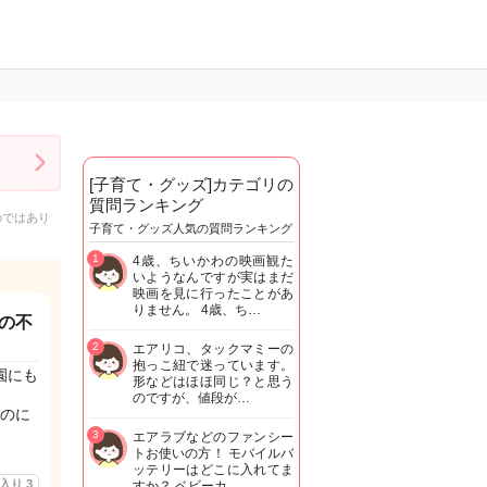
[子育て・グッズ]カテゴリの
質問ランキング
のではあり
子育て・グッズ人気の質問ランキング
1
4歳、ちいかわの映画観た
いようなんですが実はまだ
映画を見に行ったことがあ
りません。 4歳、ち…
の不
2
エアリコ、タックマミーの
抱っこ紐で迷っています。
園にも
形などはほほ同じ？と思う
のですが、値段が…
のに
3
エアラブなどのファンシー
トお使いの方！ モバイルバ
ッテリーはどこに入れてま
に入り
3
すか？ ベビーカ…