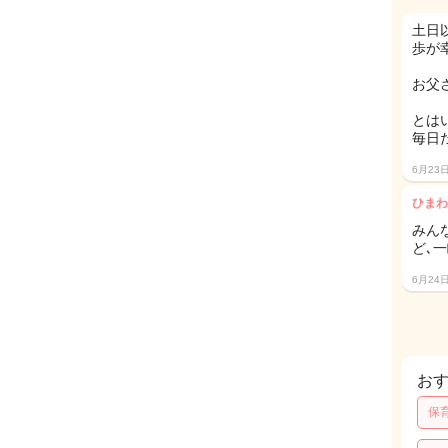
土日
歩が
お父
とは
毎日
6月23
ひまわ
みん
ど､一
6月24
お
保