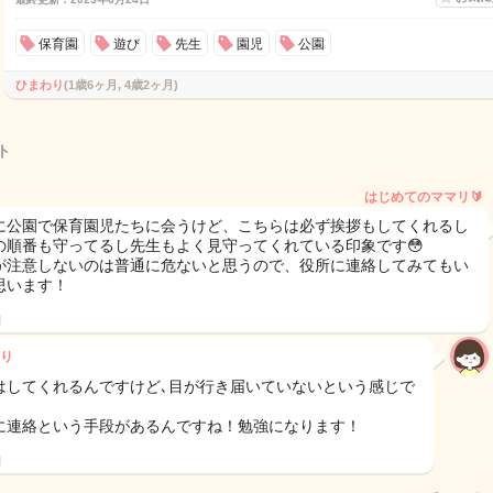
保育園
遊び
先生
園児
公園
ひまわり
(1歳6ヶ月, 4歳2ヶ月)
ト
はじめてのママリ🔰
に公園で保育園児たちに会うけど、こちらは必ず挨拶もしてくれるし
の順番も守ってるし先生もよく見守ってくれている印象です😳
が注意しないのは普通に危ないと思うので、役所に連絡してみてもい
思います！
日
り
はしてくれるんですけど､目が行き届いていないという感じで
に連絡という手段があるんですね！勉強になります！
日