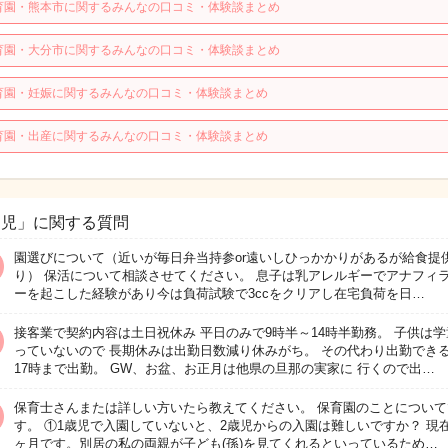
育園・熊本市に関するみんなの口コミ・体験談まとめ
育園・大分市に関するみんなの口コミ・体験談まとめ
育園・妊娠に関するみんなの口コミ・体験談まとめ
育園・出産に関するみんなの口コミ・体験談まとめ
園児」に関する質問
園選びについて（近いが毎日弁当持参or遠いしひっかかりがあるが給食提
り） 保活について相談させてください。 息子は乳アレルギーでアナフィ
ーを起こした経験があり今は負荷試験で3ccをクリアし在宅負荷を日…
接客業で契約内容は土日祝休み 平日のみで9時半～14時半勤務。 子供は学
っていないので 長期休みは出勤日数減り休みがち。 その代わり出勤でき
17時まで出勤。 GW、お盆、お正月は他県の旦那の実家に 行くので出…
保育士さんまたは詳しい方いたら教えてください。 保育園のことについて
す。 ①1歳児で入園していないと、2歳児からの入園は難しいですか？ 現在
ヶ月です。別居の私の両親が子ども(孫)を見てくれるといっているため…