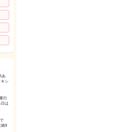
供あ
ラキシ
童行
る日は
で
娘9