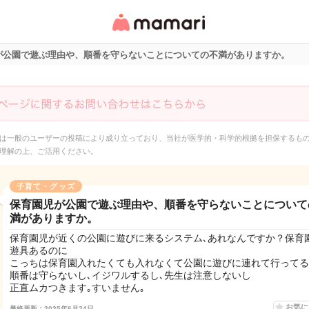
女性専用匿名QAアプ
リ・情報サイト
が公園で遊ぶ理由や、順番を守らないことについての不満がありますか。
は一般のユーザーの投稿により成り立っており、当社が医学的・科学的根拠を担保するも
理解の上、ご活用ください。
子育て・グッズ
保育園児が公園で遊ぶ理由や、順番を守らないことについて
満がありますか。
保育園児が近くの公園に遊びに来るシステム､あれなんですか？保育
遊具あるのに
こっちは保育園入れたくても入れなくて公園に遊びに連れて行ってる
順番は守らないし､イジワルするし､先生は注意しないし
正直ムカつきます｡すいません｡
お気
最終更新：2025年6月24日