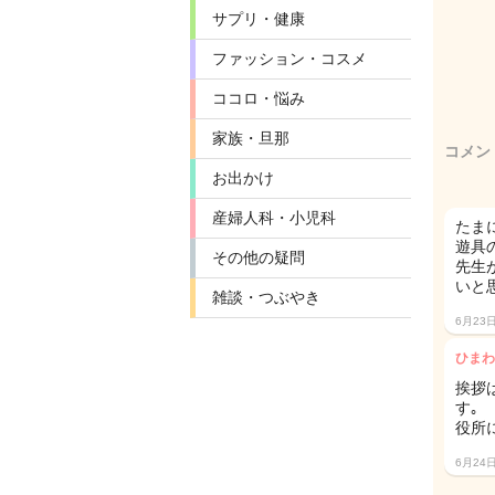
サプリ・健康
ファッション・コスメ
ココロ・悩み
家族・旦那
コメン
お出かけ
産婦人科・小児科
たま
遊具
その他の疑問
先生
いと
雑談・つぶやき
6月23
ひまわ
挨拶
す｡
役所
6月24