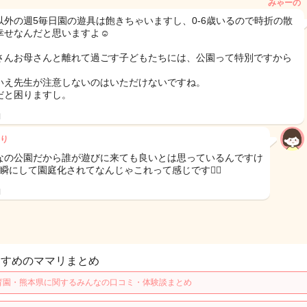
みゃーの
以外の週5毎日園の遊具は飽きちゃいますし、0-6歳いるので時折の散
幸せなんだと思いますよ☺️
さんお母さんと離れて過ごす子どもたちには、公園って特別ですから
いえ先生が注意しないのはいただけないですね。
だと困りますし。
日
り
なの公園だから誰が遊びに来ても良いとは思っているんですけ
瞬にして園庭化されてなんじゃこれって感じです😮‍💨
日
すすめのママリまとめ
育園・熊本県に関するみんなの口コミ・体験談まとめ