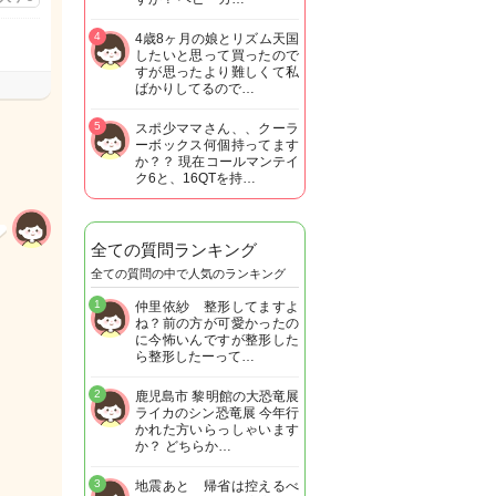
4
4歳8ヶ月の娘とリズム天国
したいと思って買ったので
すが思ったより難しくて私
ばかりしてるので…
5
スポ少ママさん、、クーラ
ーボックス何個持ってます
か？？ 現在コールマンテイ
ク6と、16QTを持…
全ての質問ランキング
全ての質問の中で人気のランキング
1
仲里依紗 整形してますよ
ね？前の方が可愛かったの
に今怖いんですが整形した
ら整形したーって…
2
鹿児島市 黎明館の大恐竜展
ライカのシン恐竜展 今年行
かれた方いらっしゃいます
か？ どちらか…
3
地震あと 帰省は控えるべ