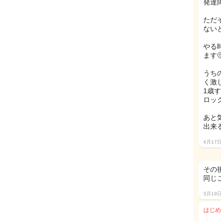
発達
ただ
ない
やる
ます
うち
く激
1歳
ロッ
あと
出来
4月17
その
同じ
3月19
はじめ