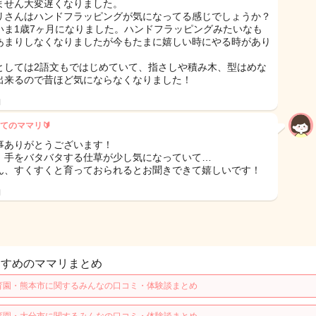
ません大変遅くなりました。
リさんはハンドフラッピングが気になってる感じでしょうか？
いま1歳7ヶ月になりました。ハンドフラッピングみたいなも
あまりしなくなりましたが今もたまに嬉しい時にやる時があり
。
としては2語文もではじめていて、指さしや積み木、型はめな
出来るので昔ほど気にならなくなりました！
日
てのママリ🔰
事ありがとうございます！
、手をバタバタする仕草が少し気になっていて…
ん、すくすくと育っておられるとお聞きできて嬉しいです！
日
すすめのママリまとめ
育園・熊本市に関するみんなの口コミ・体験談まとめ