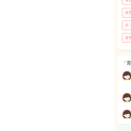
保
保
夫
保
「