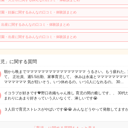
育園・大分市に関するみんなの口コミ・体験談まとめ
育園・妊娠に関するみんなの口コミ・体験談まとめ
・出産に関するみんなの口コミ・体験談まとめ
育園・出産に関するみんなの口コミ・体験談まとめ
育児」に関する質問
朝から晩までママママママママママママママママ うるさい。もう疲れた。
て。 正社員、週5.5出勤、家事育児して。 休みは永遠とママママママママ
ママママママ 気が狂いそう。いつ休めるの。いつ1人になれるの。 30…
イコラブが好きです💖野口衣織ちゃん推し 育児の間の癒しです、、 30代
まわりにあまり好きっていう人いなくて、淋しいです😭
３人目で育児ストレスがやばいです😭😭 みんなどうやって発散してますか