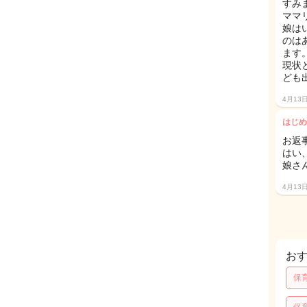
すみ
ママ
娘は
のは
ます
現状
ども
4月13
はじめ
お返
はい
娘さ
4月13
お
保