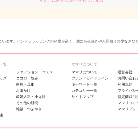
「育児」に関する質問をもっと見る
ています。ハンドフラッピングの頻度が高く、他にも夜泣きや人見知りの少なさな
一覧
ママリについて
ファッション・コスメ
ママリについて
運営会社
ッズ
ココロ・悩み
ブランドガイドライン
お問い合わ
家族・旦那
キーワード一覧
利用規約
お出かけ
カテゴリ一一覧
プライバシ
産婦人科・小児科
サイトマップ
特定商取引
その他の疑問
ママリコミ
雑談・つぶやき
ママリプレ
康