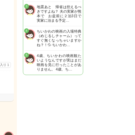
3
地震あと 帰省は控えるべ
きですよね？ 夫の実家が熊
本で お盆前に２泊3日で
実家に泊まる予定…
4
ちいかわの映画の入場特典
（めじるしチャーム）って
すぐ無くなっちゃいますか
ね？！💦 ちいかわ…
5
4歳、ちいかわの映画観た
いようなんですが実はまだ
映画を見に行ったことがあ
に入り
1
りません。 4歳、ち…