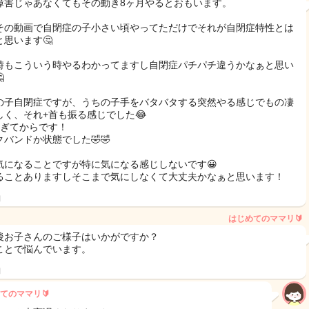
障害じゃあなくてもその動き8ヶ月やるとおもいます。
その動画で自閉症の子小さい頃やってただけでそれが自閉症特性とは
と思います🤔
時もこういう時やるわかってますし自閉症パチパチ違うかなぁと思い

の子自閉症ですが、うちの子手をバタバタする突然やる感じでもの凄
しく、それ+首も振る感じでした😂
すぎてからです！
クバンドか状態でした🤣🤣
気になることですが特に気になる感じしないです😀
ることありますしそこまで気にしなくて大丈夫かなぁと思います！
日
はじめてのママリ🔰
後お子さんのご様子はいかがですか？
ことで悩んでいます。
日
てのママリ🔰