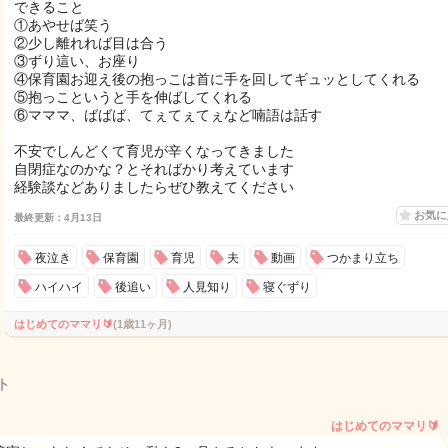
できること
①あやせば笑う
②少し離れれば目は合う
③ずり這い、お座り
④保育園お迎え後の抱っこは首に手を回してギュッとしてくれる
⑤抱っこというと手を伸ばしてくれる
⑥マママ、ばばば、てぇてぇてぇなど喃語は話す
不安でしんどくて育児が辛くなってきました
自閉症なのかな？とそればかり考えています
経験談などありましたらぜひ教えてください
お気
最終更新：4月13日
夜泣き
保育園
育児
夫
動画
つかまり立ち
ハイハイ
後追い
人見知り
寝ぐずり
はじめてのママリ🔰
(1歳11ヶ月)
ト
はじめてのママリ🔰