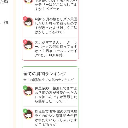
トお使いの方！ モバイルバ
た動
ッテリーはどこに入れてま
すか？ ベビーカ…
4
4歳8ヶ月の娘とリズム天国
、抱
したいと思って買ったので
すが思ったより難しくて私
ばかりしてるので…
5
スポ少ママさん、、クーラ
ーボックス何個持ってます
か？？ 現在コールマンテイ
ク6と、16QTを持…
全ての質問ランキング
全ての質問の中で人気のランキング
1
仲里依紗 整形してますよ
ね？前の方が可愛かったの
に今怖いんですが整形した
ら整形したーって…
2
鹿児島市 黎明館の大恐竜展
ライカのシン恐竜展 今年行
かれた方いらっしゃいます
か？ どちらか…