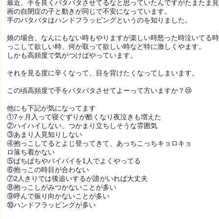
最近、手を良くバタバタさせてるなと思っていたんですがたまたま見
画の自閉症の子と動きが同じで不安になっています。
手のバタバタはハンドフラッピングというのを知りました。
娘の場合、なんにもない時もやりますが楽しい時怒った時泣いてる時
っこして欲しい時、何か取って欲しい時など特に激しくやます。
しかも高頻度で気がつけばやっています。
それを見る度に辛くなって、目を背けたくなってしまいます。
この頃高頻度で手をバタバタさせてよーって方いますか？😢
他にも下記が気になってます
①7ヶ月入って寝ぐずりが酷くなり夜泣きも増えた
②ハイハイしない、つかまり立ちしそうな雰囲気
③あまり人見知りしない
④抱っこしてるとよじ登ってきて、あっちこっちキョロキョ
ロ落ち着かない
⑤ぱちぱちやバイバイを1人でよくやってる
⑥抱っこの時目が合わない
⑦2人きりでは後追いするが誰がいれば大丈夫
⑧抱っこしがみつかないことが多い
⑨呼んで振り向かないことが多い
⑩ハンドフラッピングが多い