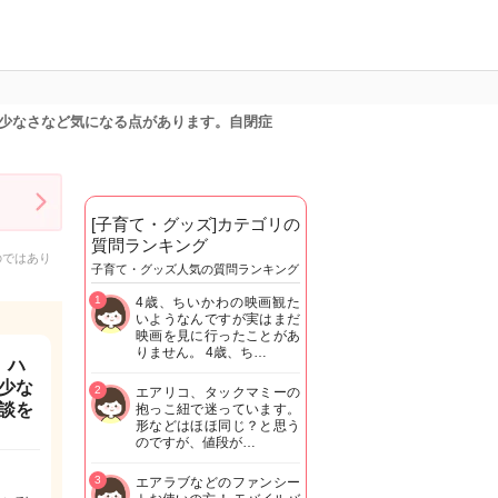
少なさなど気になる点があります。自閉症
[子育て・グッズ]カテゴリの
質問ランキング
のではあり
子育て・グッズ人気の質問ランキング
1
4歳、ちいかわの映画観た
いようなんですが実はまだ
映画を見に行ったことがあ
りません。 4歳、ち…
。ハ
少な
2
エアリコ、タックマミーの
談を
抱っこ紐で迷っています。
形などはほほ同じ？と思う
のですが、値段が…
3
エアラブなどのファンシー