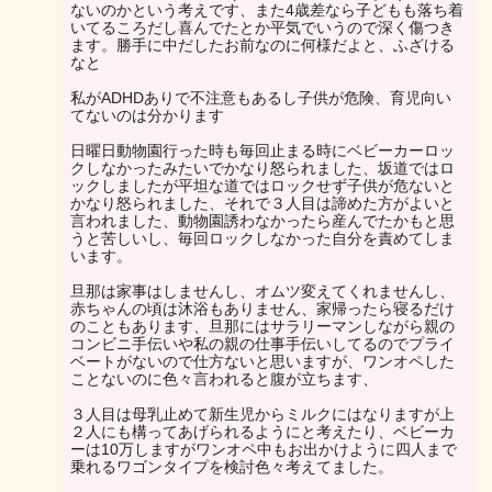
ないのかという考えです、また4歳差なら子どもも落ち着
いてるころだし喜んでたとか平気でいうので深く傷つき
ます。勝手に中だしたお前なのに何様だよと、ふざける
なと
私がADHDありで不注意もあるし子供が危険、育児向い
てないのは分かります
日曜日動物園行った時も毎回止まる時にベビーカーロッ
クしなかったみたいでかなり怒られました、坂道ではロ
ックしましたが平坦な道ではロックせず子供が危ないと
かなり怒られました、それで３人目は諦めた方がよいと
言われました、動物園誘わなかったら産んでたかもと思
うと苦しいし、毎回ロックしなかった自分を責めてしま
います。
旦那は家事はしませんし、オムツ変えてくれませんし、
赤ちゃんの頃は沐浴もありません、家帰ったら寝るだけ
のこともあります、旦那にはサラリーマンしながら親の
コンビニ手伝いや私の親の仕事手伝いしてるのでプライ
ベートがないので仕方ないと思いますが、ワンオペした
ことないのに色々言われると腹が立ちます、
３人目は母乳止めて新生児からミルクにはなりますが上
２人にも構ってあげられるようにと考えたり、ベビーカ
ーは10万しますがワンオペ中もお出かけように四人まで
乗れるワゴンタイプを検討色々考えてました。