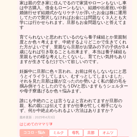
家は親の空き家に住んでるので家賃やローンもないし車
は中古購入、借金もローンもない、結婚や出産祝いや新
婚旅行せず結婚式かなりケチリか浮いたお金は株に運用
してたので贅沢しなければお金には問題なく３人とも大
学には行かせられます。旦那もお金問題ないと答えてま
す
育てられないと思われているのなら養子縁組とか里親制
度とか色々考えます、中絶するよりどこかで生きてくれ
た方がよいです、里親なら旦那がお望みの下の子供が3.4
歳になれば引き取ることも出来ます、本当は養子縁組も
里親もその様な考えしたくないし、育てたい気持ちあり
ますが生きてるだけでいて欲しいのです。
妊娠中に旦那に色々言われ、お前は何もしないなにと思
うとイライラしてしまい、むすっとしてしまいました、
それを見た旦那は腹が立ったのか勢いよく私の髪の毛を
掴み倒そうとしたのでもうDVと思いますもうシェルター
や母子寮逃げるか色々悩みます。
誰にも中絶のことは言うなよと言われてますが旦那の
親、私の親には伝えてますが仕事が忙しく相手になら
ず、何か中絶止められるよい方法はありますか？
最終更新：2025年4月3日
はじめてのママリ🔰
ココロ・悩み
ミルク
母乳
旦那
オムツ