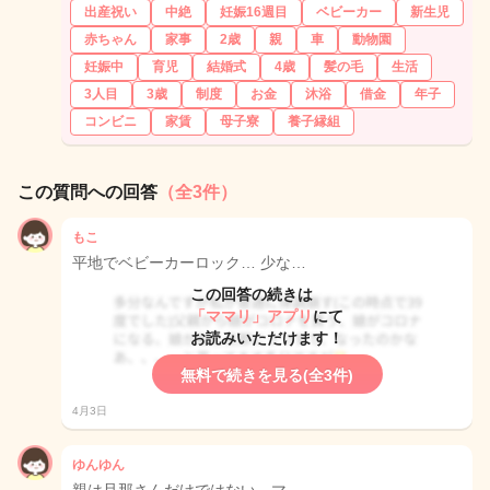
出産祝い
中絶
妊娠16週目
ベビーカー
新生児
赤ちゃん
家事
2歳
親
車
動物園
妊娠中
育児
結婚式
4歳
髪の毛
生活
3人目
3歳
制度
お金
沐浴
借金
年子
コンビニ
家賃
母子寮
養子縁組
この質問への回答
（全3件）
もこ
平地でベビーカーロック… 少な…
この回答の続きは
「ママリ」アプリ
にて
お読みいただけます！
無料で続きを見る(全3件)
4月3日
ゆんゆん