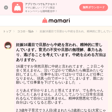
アプリでいつでもアクセス！
無料ダウンロード
ママに嬉しい！アプリ限定
キャンペーンも随時配信中！
女性専用匿名QA
アプリ・情報サ
トップ
ココロ・悩み
妊娠16週目で旦那から中絶を言われ、精神的に苦しんで
イト
妊娠16週目で旦那から中絶を言われ、精神的に苦し
んでいます。育児の不安や旦那の無理解、暴力もあ
り、逃げることを考えています。中絶を止める方法は
ありますか。
16週ですか突然旦那に中絶と言われてます、こ２日こ今
全く笑えません、泣いてばかりで鏡みたら幽霊みたいな
顔してました、仕事中も泣いてばかりでほとんど仕事に
なりません、頭真っ白でボートしてしまいます、親にお
願いして仕事量を下げてもらいました 。
とりあえず分かりましたと答えてますが、でも赤ちゃん
を⚪したくありません、人⚪ししてふつうに日常生活送
れるなんて自分には出来ません。精神状態悪化で恐らく
自分はいなくなると思います。
2.3歳年子育児で３人目(産まれたら2歳差になる)大変じゃ