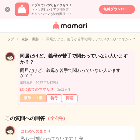
アプリでいつでもアクセス！
無料ダウンロード
ママに嬉しい！アプリ限定
キャンペーンも随時配信中！
女性専用匿名QA
アプリ・情報サ
トップ
家族・旦那
同居だけど、義母が苦手で関わっていない人いますか？？
イト
同居だけど、義母が苦手で関わっていない人います
か？？
同居だけど、義母が苦手で関わっていない人います
か？？
最終更新：2025年3月20日
はじめてのママリ🔰
3歳2ヶ月
家族・旦那
義母
同居
この質問への回答
（全4件）
はじめてのままり
私も一切関わってないです！ 完…