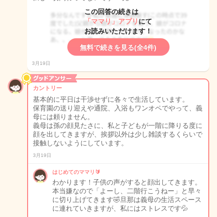
この回答の続きは
「ママリ」アプリ
にて
お読みいただけます！
無料で続きを見る(全4件)
3月19日
カントリー
基本的に平日は干渉せずに各々で生活しています。
保育園の送り迎えや通院、入浴もワンオペでやって、義
母には頼りません。
義母は孫の顔見たさに、私と子どもが一階に降りる度に
顔を出してきますが、挨拶以外は少し雑談するくらいで
接触しないようにしています。
3月19日
はじめてのママリ🔰
わかります！子供の声がすると顔出してきます。
本当嫌なので「よーし、二階行こうねー」と早々
に切り上げてきます🤣旦那は義母の生活スペース
に連れていきますが、私にはストレスです💦