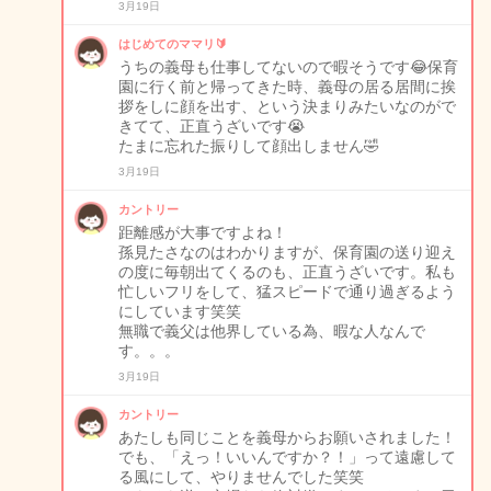
3月19日
はじめてのママリ🔰
うちの義母も仕事してないので暇そうです😂保育
園に行く前と帰ってきた時、義母の居る居間に挨
拶をしに顔を出す、という決まりみたいなのがで
きてて、正直うざいです😭
たまに忘れた振りして顔出しません🤣
3月19日
カントリー
距離感が大事ですよね！
孫見たさなのはわかりますが、保育園の送り迎え
の度に毎朝出てくるのも、正直うざいです。私も
忙しいフリをして、猛スピードで通り過ぎるよう
にしています笑笑
無職で義父は他界している為、暇な人なんで
す。。。
3月19日
カントリー
あたしも同じことを義母からお願いされました！
でも、「えっ！いいんですか？！」って遠慮して
る風にして、やりませんでした笑笑