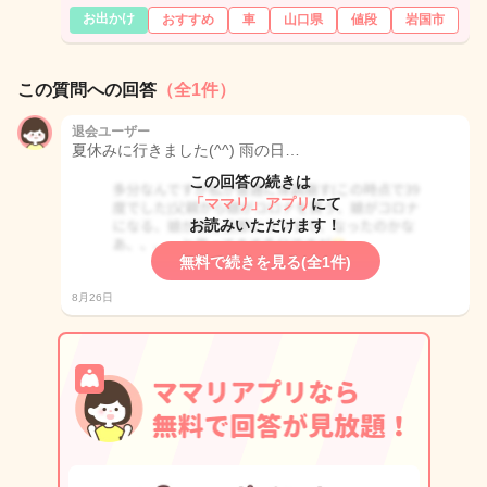
お出かけ
おすすめ
車
山口県
値段
岩国市
この質問への回答
（全1件）
退会ユーザー
夏休みに行きました(^^) 雨の日…
この回答の続きは
「ママリ」アプリ
にて
お読みいただけます！
無料で続きを見る(全1件)
8月26日