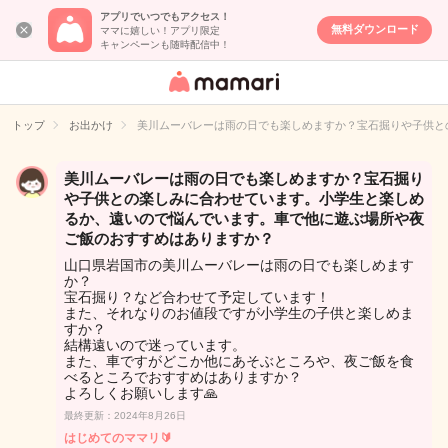
アプリでいつでもアクセス！
無料ダウンロード
ママに嬉しい！アプリ限定
キャンペーンも随時配信中！
女性専用匿名QA
アプリ・情報サ
トップ
お出かけ
美川ムーバレーは雨の日でも楽しめますか？宝石掘りや子供と
イト
美川ムーバレーは雨の日でも楽しめますか？宝石掘り
や子供との楽しみに合わせています。小学生と楽しめ
るか、遠いので悩んでいます。車で他に遊ぶ場所や夜
ご飯のおすすめはありますか？
山口県岩国市の美川ムーバレーは雨の日でも楽しめます
か？
宝石掘り？など合わせて予定しています！
また、それなりのお値段ですが小学生の子供と楽しめま
すか？
結構遠いので迷っています。
また、車ですがどこか他にあそぶところや、夜ご飯を食
べるところでおすすめはありますか？
よろしくお願いします🙏
最終更新：2024年8月26日
はじめてのママリ🔰