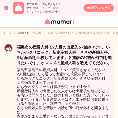
アプリでいつでもアクセス！
無料ダウンロード
ママに嬉しい！アプリ限定
キャンペーンも随時配信中！
女性専用匿名QA
アプリ・情報サ
トップ
産婦人科・小児科
福島市の産婦人科で2人目の出産先を検討中です。い
イト
福島市の産婦人科で2人目の出産先を検討中です。い
ちかわクリニック、新妻産婦人科、ささや産婦人科、
明治病院を比較しています。各施設の特徴や評判を知
りたいです。オススメの産婦人科を教えてください。
福島県福島市の産婦人科について質問させてください。
2人目妊娠したら通って出産する病院を探しています。
いちかわクリニック、新妻産婦人科、ささや産婦人科、
明治病院で迷っています。
いちかわクリニックは値段が高い方ですか？
新妻産婦人科で出産した友人からは出産後の縫合がとて
も痛いと聞きました。他のも痛いと感じた方いらっしゃ
いますか？また新妻産婦人科は皆、出産時にお腹に乗ら
れると聞きました。本当でしょうか？
ささや産婦人科は普段の内診が痛い時があると聞きまし
た。
内診があまり上手じゃないなと感じた方いらっしゃいま