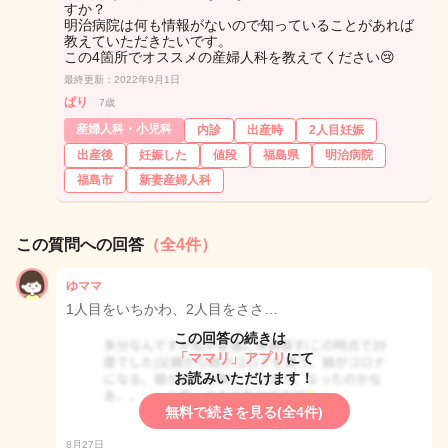
すか？
明治病院は何も情報がないので知っていることがあれば
教えていただきたいです。
この4箇所でオススメの産婦人科を教えてください😢
最終更新：2022年9月1日
ぱり
7歳
産婦人科・小児科
内診
出産時
2人目妊娠
出産後
妊娠した
値段
福島県
明治病院
福島市
新妻産婦人科
この質問への回答
（全4件）
ゆママ
1人目をいちかわ、2人目をささ…
この回答の続きは
「ママリ」アプリ
にて
お読みいただけます！
無料で続きを見る(全4件)
8月27日