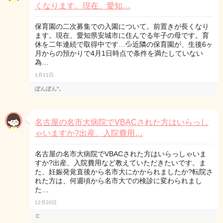
くなります。現在、愛知…
保育園の二次募集での入園について。前置きが長くなり
ます。現在、愛知県安城市に住んでる年子の母です。育
休を二年連続で取得中です…💦近隣の保育園が、生後6ヶ
月からの預かりで4月1日時点で条件を満たしていない
為…
1月11日
ぽんぽん*。
名古屋の名市大病院でVBACされた方はいらっし
ゃいますか?出産、入院費用…
名古屋の名市大病院でVBACされた方はいらっしゃいま
すか?出産、入院費用など教えていただきたいです。ま
た、妊娠発覚直後から名市大にかかられましたか?転院さ
れた方は、何週頃から名市大での検診に変わられまし
た…
12月20日
Ｃ