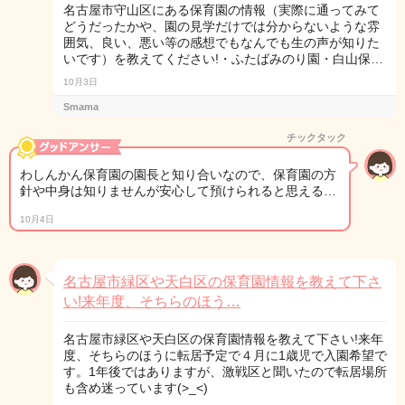
名古屋市守山区にある保育園の情報（実際に通ってみて
どうだったかや、園の見学だけでは分からないような雰
囲気、良い、悪い等の感想でもなんでも生の声が知りた
いです）を教えてください!・ふたばみのり園・白山保…
10月3日
Smama
チックタック
わしんかん保育園の園長と知り合いなので、保育園の方
針や中身は知りませんが安心して預けられると思える…
10月4日
名古屋市緑区や天白区の保育園情報を教えて下さ
い!来年度、そちらのほう…
名古屋市緑区や天白区の保育園情報を教えて下さい!来年
度、そちらのほうに転居予定で４月に1歳児で入園希望で
す。1年後ではありますが、激戦区と聞いたので転居場所
も含め迷っています(>_<)