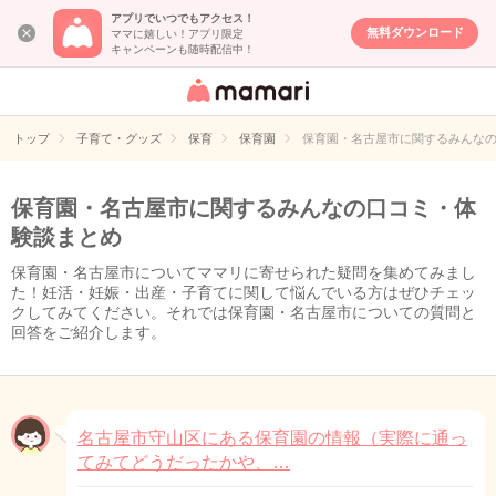
アプリでいつでもアクセス！
無料ダウンロード
ママに嬉しい！アプリ限定
キャンペーンも随時配信中！
女性専用匿名QA
アプリ・情報サ
トップ
子育て・グッズ
保育
保育園
保育園・名古屋市に関するみんな
イト
保育園・名古屋市に関するみんなの口コミ・体
験談まとめ
保育園・名古屋市についてママリに寄せられた疑問を集めてみまし
た！妊活・妊娠・出産・子育てに関して悩んでいる方はぜひチェッ
クしてみてください。それでは保育園・名古屋市についての質問と
回答をご紹介します。
名古屋市守山区にある保育園の情報（実際に通っ
てみてどうだったかや、…