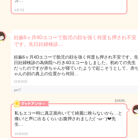
カ…
2月7日
妊娠6ヶ月4Dエコーで胎児の顔を強く何度も押され不安
です。先日妊婦検診…
妊娠6ヶ月4Dエコーで胎児の顔を強く何度も押され不安です。
日妊婦検診の為病院へ行き4Dエコーをしました。初めての先生
だったのですが赤ちゃんが寝ていたようで起こそうとして、赤
ゃんの顔の真上の位置から何回…
10月20日
yn♡
おめめ.
私もエコー時に真正面向いてて綺麗に映らないから…と
痛い!と声に出るくらいお腹押されました(´･ω･`)💔先
生…
10月20日