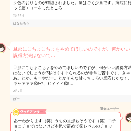
ク色のおりものが確認されました。量はごく少量です。病院に
って膣エコーをしたところ…
2月29日
はなたろう
旦那にこちょこちょをやめてほしいのですが、何かいい
説得方法はないで…
旦那にこちょこちょをやめてほしいのですが、何かいい説得方
はないでしょうか?私はくすぐられるのが非常に苦手です。きゃ
あ。とか、もーやだー。とかそんな甘っちょろい反応じゃなく
ギャァァァ😱!や、ヒィィィ😱!…
2月7日
ぱー
退会ユーザー
あーわかります（笑）うちの旦那もそうです（笑）コチ
ョコチョではないけど本気で辞めて😡レベルのチョッ