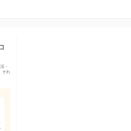
コ
妊活・
。それ
在
か
ン