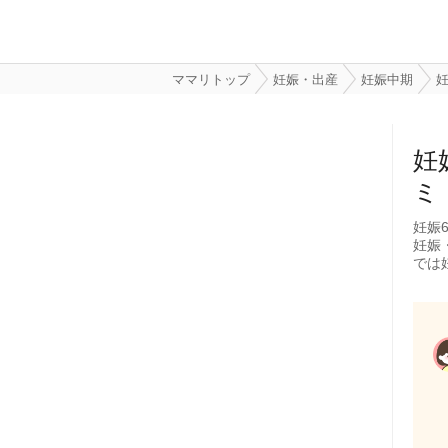
ママリトップ
妊娠・出産
妊娠中期
妊
妊
ミ
妊娠
妊娠
では