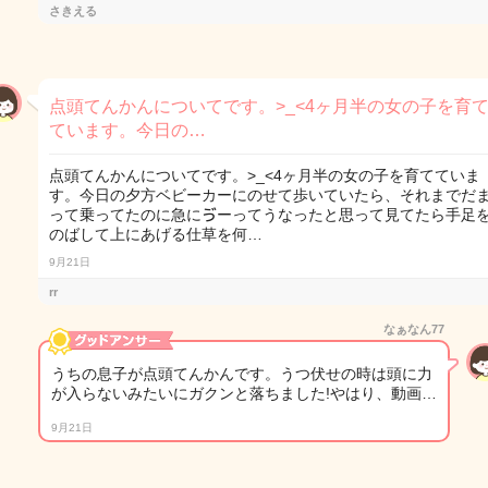
さきえる
点頭てんかんについてです。>_<4ヶ月半の女の子を育
ています。今日の…
点頭てんかんについてです。>_<4ヶ月半の女の子を育てていま
す。今日の夕方ベビーカーにのせて歩いていたら、それまでだ
って乗ってたのに急にゔーってうなったと思って見てたら手足
のばして上にあげる仕草を何…
9月21日
rr
なぁなん77
うちの息子が点頭てんかんです。うつ伏せの時は頭に力
が入らないみたいにガクンと落ちました!やはり、動画…
9月21日