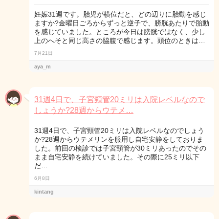
妊娠31週です。胎児が横位だと、どの辺りに胎動を感じ
ますか?金曜日ごろからずっと逆子で、膀胱あたりで胎動
を感じていました。ところが今日は膀胱ではなく、少し
上のへそと同じ高さの脇腹で感じます。頭位のときは…
7月21日
aya_m
31週4日で、子宮頸管20ミリは入院レベルなので
しょうか?28週からウテメ…
31週4日で、子宮頸管20ミリは入院レベルなのでしょう
か?28週からウテメリンを服用し自宅安静をしておりま
した。前回の検診では子宮頸管が30ミリあったのでその
まま自宅安静を続けていました。その際に25ミリ以下
だ…
6月8日
kintang