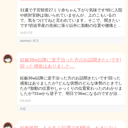
31週で子宮頸管27ミリ赤ちゃん下がり気味です!特に入院
や絶対安静は強いられていませんが、上のこもいるの
で、気をつけてねと言われています。そこで、聞きたい
です!切迫早産の兆候に張り以外に胎動の位置や腰痛と…
10月17日
sunnyレタス
妊娠36w以降に逆子治った方のお話聞きたいです!
回った感覚はありました…
妊娠36w以降に逆子治った方のお話聞きたいです!回った
感覚はありましたか?どんな状態のどんな体勢のときでし
たか?胎動の位置やしゃっくりの位置変わったのわかりま
したか?31wから逆子で、明日で36wになるのですが治…
5月16日
たむ
妊娠後期、もうすぐ31週です❗最近、たまになん