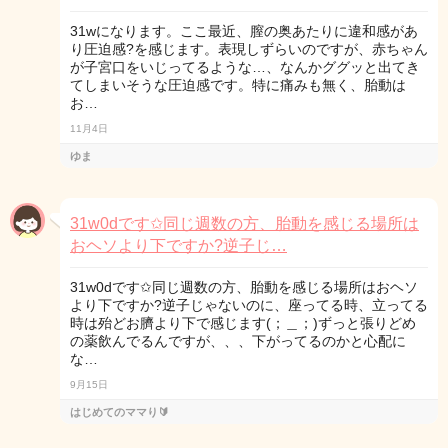
31wになります。ここ最近、膣の奥あたりに違和感があ
り圧迫感?を感じます。表現しずらいのですが、赤ちゃん
が子宮口をいじってるような…、なんかググッと出てき
てしまいそうな圧迫感です。特に痛みも無く、胎動は
お…
11月4日
ゆま
31w0dです✩同じ週数の方、胎動を感じる場所は
おヘソより下ですか?逆子じ…
31w0dです✩同じ週数の方、胎動を感じる場所はおヘソ
より下ですか?逆子じゃないのに、座ってる時、立ってる
時は殆どお臍より下で感じます(；＿；)ずっと張りどめ
の薬飲んでるんですが、、、下がってるのかと心配に
な…
9月15日
はじめてのママり🔰