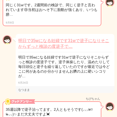
同じく31wです。2週間前の検診で、同じく逆子と言わ
れています😢当初はおへそ下に胎動が強くあり、いつも
膀…
9月9日
明日で35wになる妊婦です31wで逆子になりそこ
からずっと検診の度逆子で…
明日で35wになる妊婦です31wで逆子になりそこからず
っと検診の度逆子です。逆子体操したり、温めたりして
毎日頭位と逆子を繰り返していたのですが最近では今ど
こに何があるのか分かりませんお臍の上に硬いシコリ
が…
6月24日
なつまま
ちびちゃん
35週以降で逆子治ってます。2人ともそうです(⸝⸝⸝ᵒ̴̶̷ ⌑
ᵒ̴̶̷⸝⸝⸝)✨まだ大丈夫ですよ💓