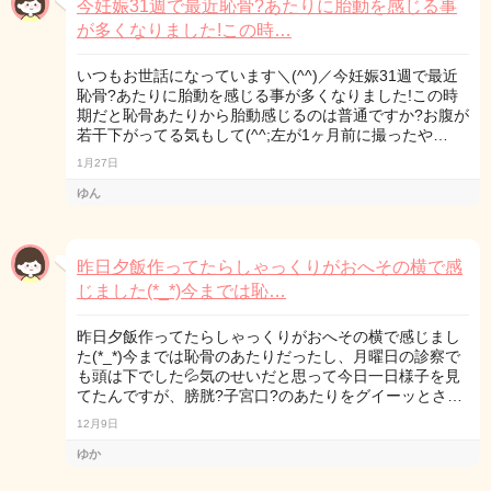
今妊娠31週で最近恥骨?あたりに胎動を感じる事
が多くなりました!この時…
いつもお世話になっています＼(^^)／今妊娠31週で最近
恥骨?あたりに胎動を感じる事が多くなりました!この時
期だと恥骨あたりから胎動感じるのは普通ですか?お腹が
若干下がってる気もして(^^;左が1ヶ月前に撮ったや…
1月27日
ゆん
昨日夕飯作ってたらしゃっくりがおへその横で感
じました(*_*)今までは恥…
昨日夕飯作ってたらしゃっくりがおへその横で感じまし
た(*_*)今までは恥骨のあたりだったし、月曜日の診察で
も頭は下でした💦気のせいだと思って今日一日様子を見
てたんですが、膀胱?子宮口?のあたりをグイーッとさ…
12月9日
ゆか