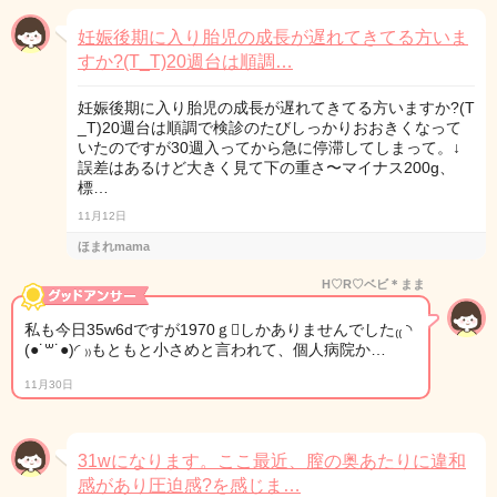
妊娠後期に入り胎児の成長が遅れてきてる方いま
すか?(T_T)20週台は順調…
妊娠後期に入り胎児の成長が遅れてきてる方いますか?(T
_T)20週台は順調で検診のたびしっかりおおきくなって
いたのですが30週入ってから急に停滞してしまって。↓
誤差はあるけど大きく見て下の重さ〜マイナス200g、
標…
11月12日
ほまれmama
H♡R♡ベビ＊まま
私も今日35w6dですが1970ｇしかありませんでした₍₍ ◝
(●˙꒳˙●)◜ ₎₎もともと小さめと言われて、個人病院か…
11月30日
31wになります。ここ最近、膣の奥あたりに違和
感があり圧迫感?を感じま…