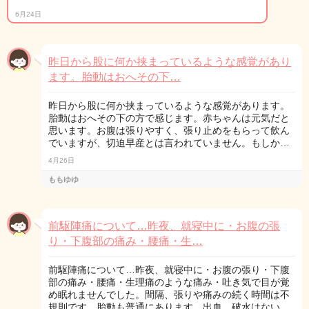
6月24日
昨日から股に何か挟まっているような感覚があり
ます。胎動はおへその下…
昨日から股に何か挟まっているような感覚があります。
胎動はおへその下の方で感じます。赤ちゃんは元気だと
思います。お腹は張りやすく、張り止めをもらって飲ん
でいますが、切迫早産とは言われていません。もしか…
4月26日
ももゆゆ
前駆陣痛について…昨夜、就寝中に・お腹の張
り・下腹部の痛み・腰痛・生…
前駆陣痛について…昨夜、就寝中に・お腹の張り・下腹
部の痛み・腰痛・生理痛のような痛み・吐き気で目が覚
め眠れませんでした。間隔、張りや痛みの続く時間は不
規則です。胎動も普通にあります。出血、破水はない