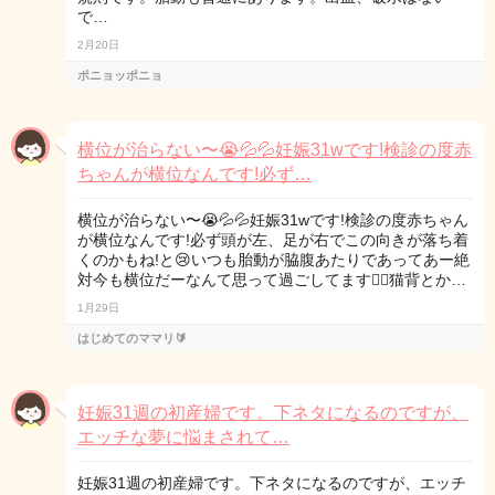
で…
2月20日
ポニョッポニョ
横位が治らない〜😭💦💦妊娠31wです!検診の度赤
ちゃんが横位なんです!必ず…
横位が治らない〜😭💦💦妊娠31wです!検診の度赤ちゃん
が横位なんです!必ず頭が左、足が右でこの向きが落ち着
くのかもね!と😢いつも胎動が脇腹あたりであってあー絶
対今も横位だーなんて思って過ごしてます🤦‍♀️猫背とか…
1月29日
はじめてのママリ🔰
妊娠31週の初産婦です。下ネタになるのですが、
エッチな夢に悩まされて…
妊娠31週の初産婦です。下ネタになるのですが、エッチ