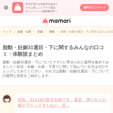
アプリでいつでもアクセス！
無料ダウンロード
ママに嬉しい！アプリ限定
キャンペーンも随時配信中！
女性専用匿名QA
アプリ・情報サ
トップ
妊娠・出産
妊娠
胎動
胎動・妊娠31週目・下に関するみんなの
イト
胎動・妊娠31週目・下に関するみんなの口コ
ミ・体験談まとめ
胎動・妊娠31週目・下についてママリに寄せられた疑問を集めてみ
ました！妊活・妊娠・出産・子育てに関して悩んでいる方はぜひチ
ェックしてみてください。それでは胎動・妊娠31週目・下について
の質問と回答をご紹介します。
現在、31w1dの双子妊婦です。最近、周りからお
腹が下がってきたねと、言…