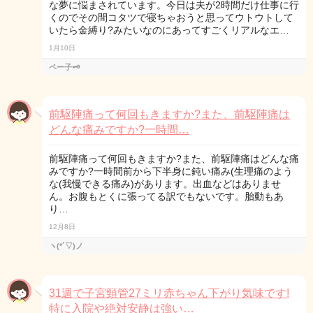
な夢に悩まされています。今日は夫が2時間だけ仕事に行
くのでその間コタツで寝ちゃおうと思ってウトウトして
いたら金縛り?みたいなのにあってすごくリアルなエ…
1月10日
ペー子🗝
前駆陣痛って何回もきますか?また、前駆陣痛は
どんな痛みですか?一時間…
前駆陣痛って何回もきますか?また、前駆陣痛はどんな痛
みですか?一時間前から下半身に鈍い痛み(生理痛のよう
な(我慢できる痛み)があります。出血などはありませ
ん。お腹もとくに張ってる訳でもないです。胎動もあ
り…
12月8日
ヽ(*´▽)ノ
31週で子宮頸管27ミリ赤ちゃん下がり気味です!
特に入院や絶対安静は強い…