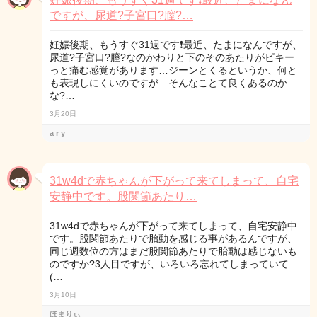
ですが、尿道?子宮口?膣?…
妊娠後期、もうすぐ31週です❗最近、たまになんですが、
尿道?子宮口?膣?なのかわりと下のそのあたりがピキー
っと痛む感覚があります…ジーンとくるというか、何と
も表現しにくいのですが…そんなことて良くあるのか
な?…
3月20日
a r y
31w4dで赤ちゃんが下がって来てしまって、自宅
安静中です。股関節あたり…
31w4dで赤ちゃんが下がって来てしまって、自宅安静中
です。股関節あたりで胎動を感じる事があるんですが、
同じ週数位の方はまだ股関節あたりで胎動は感じないも
のですか?3人目ですが、いろいろ忘れてしまっていて…
(…
3月10日
ほまりぃ