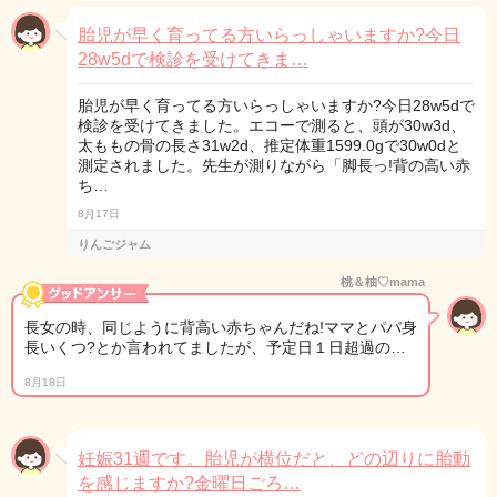
胎児が早く育ってる方いらっしゃいますか?今日
28w5dで検診を受けてきま…
胎児が早く育ってる方いらっしゃいますか?今日28w5dで
検診を受けてきました。エコーで測ると、頭が30w3d、
太ももの骨の長さ31w2d、推定体重1599.0gで30w0dと
測定されました。先生が測りながら「脚長っ!背の高い赤
ち…
8月17日
りんごジャム
桃＆柚♡mama
長女の時、同じように背高い赤ちゃんだね!ママとパパ身
長いくつ?とか言われてましたが、予定日１日超過の…
8月18日
妊娠31週です。胎児が横位だと、どの辺りに胎動
を感じますか?金曜日ごろ…