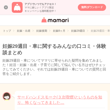
アプリでいつでもアクセス！
無料ダウンロード
ママに嬉しい！アプリ限定
キャンペーンも随時配信中！
女性専用匿名QA
アプリ・情報サ
トップ
妊娠・出産
妊娠後期
妊娠8ヶ月
妊娠29週目
妊娠29週目・
イト
妊娠29週目・車に関するみんなの口コミ・体験
談まとめ
妊娠29週目・車についてママリに寄せられた疑問を集めてみまし
た！妊活・妊娠・出産・子育てに関して悩んでいる方はぜひチェッ
クしてみてください。それでは妊娠29週目・車についての質問と回
答をご紹介します。
サードハンドスモーク(３次喫煙)というものを知
り、怖くなってきました…