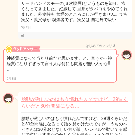
サードハンドスモーク(３次喫煙)というものを知り、怖
くなってきました。妊娠して 旦那がタバコをやめてくれ
ました。外食時も 禁煙のところにしか行きません。でも
実父・義父母が 喫煙者です。実父は 自宅外で吸い…
5月2日
el
はじめてのママリ🔰
神経質になって当たり前だと思います。と、言うか‥神
経質になりすぎって言う人は何にも問題が無い人かな⁇
…
5月3日
胎動が激しいのはもう慣れたんですけど、29週く
らいだと30分間隔になる…
胎動が激しいのはもう慣れたんですけど、29週くらいだ
と30分間隔になるって話を見かけたのですが、うちのベ
ビさんは30分おとなしい方が珍しいレベルで動いてる感
じで逆に大丈夫なのかしら🤔と最近ちょっと気になり