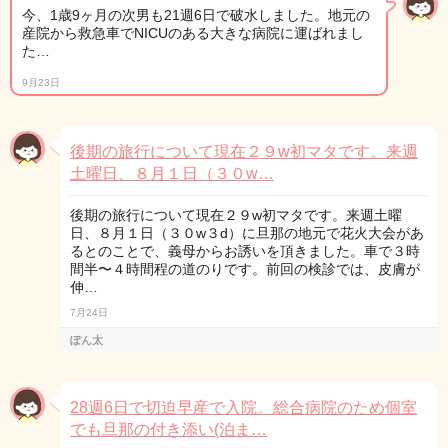
今、1歳9ヶ月の次男も21週6日で破水しました。地元の
産院から救急車でNICUのある大きな病院に運ばれまし
た…
9月23日
後期の旅行について現在２９w初マタです。来週
土曜日、８月１日（３０w…
後期の旅行について現在２９w初マタです。来週土曜
日、８月１日（３０w３d）に旦那の地元で花火大会があ
るとのことで、義母からお誘いを頂きました。車で３時
間半〜４時間程の道のりです。前回の検診では、皮膚が
伸…
7月24日
ぽん太
28週6日で切迫早産で入院。総合病院のため個室
でも旦那の付き添い(泊ま…