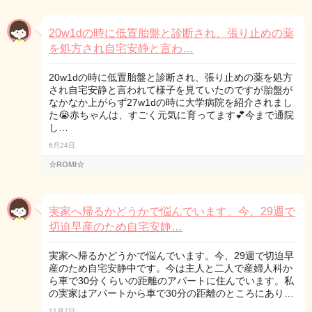
20w1dの時に低置胎盤と診断され、張り止めの薬
を処方され自宅安静と言わ…
20w1dの時に低置胎盤と診断され、張り止めの薬を処方
され自宅安静と言われて様子を見ていたのですが胎盤が
なかなか上がらず27w1dの時に大学病院を紹介されまし
た😭赤ちゃんは、すごく元気に育ってます💕今まで通院
し…
6月24日
☆ROMI☆
実家へ帰るかどうかで悩んでいます。今、29週で
切迫早産のため自宅安静…
実家へ帰るかどうかで悩んでいます。今、29週で切迫早
産のため自宅安静中です。今は主人と二人で産婦人科か
ら車で30分くらいの距離のアパートに住んでいます。私
の実家はアパートから車で30分の距離のところにあり…
11月7日