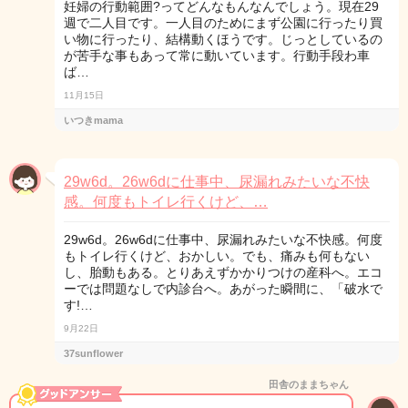
妊婦の行動範囲?ってどんなもんなんでしょう。現在29
週で二人目です。一人目のためにまず公園に行ったり買
い物に行ったり、結構動くほうです。じっとしているの
が苦手な事もあって常に動いています。行動手段わ車
ば…
11月15日
いつきmama
29w6d。26w6dに仕事中、尿漏れみたいな不快
感。何度もトイレ行くけど、…
29w6d。26w6dに仕事中、尿漏れみたいな不快感。何度
もトイレ行くけど、おかしい。でも、痛みも何もない
し、胎動もある。とりあえずかかりつけの産科へ。エコ
ーでは問題なしで内診台へ。あがった瞬間に、「破水で
す!…
9月22日
37sunflower
田舎のままちゃん