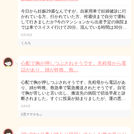
今日から妊娠29週なんですが、自家用車で妊婦健診に行
かれている方、行かれていた方、何週頃まで自分で運転
して行きましたか?今のマンションから出産予定の病院ま
では車でスイスイ行けて20分。混んでいる時間は30分…
5月29日
くろろ
心配で胸が押しつぶされそうです。先程母から電
話があり、姉が昨晩、救…
心配で胸が押しつぶされそうです。先程母から電話があ
り、姉が昨晩、救急車で緊急搬送されたそうです。自宅
で胸が苦しいと言い出し、搬送先の病院で切迫早産と診
断されました。すぐに投薬が始まりましたが、運の悪…
3月4日
2児ママ☆ちぃ