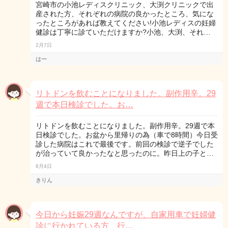
宮崎市の小池レディスクリニック、大渕クリニックで出
産された方、それぞれの病院の良かったところ、気にな
ったところがあれば教えてください!小池レディスの妊婦
健診は丁寧に診ていただけますか?小池、大渕、それ…
2月7日
はー
リトドンを飲むことになりました。副作用辛。29
週で本日検診でした。お…
リトドンを飲むことになりました。副作用辛。29週で本
日検診でした。お盆から里帰りの為（車で8時間）今日受
診した病院はこれで最後です。前回の検診で逆子でした
が治っていて良かったなと思ったのに。昨日上の子と…
8月4日
きりん
今日から妊娠29週なんですが、自家用車で妊婦健
診に行かれている方、行…