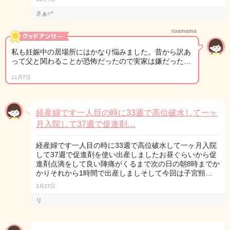
さぁ○*
ruamama
私も妊娠中の居場所にはかなり悩みました。昔から訳あ
って父と関わることが恐怖だったので実家は嫌だった…
11月7日
経産婦です一人目の時に33週で高位破水して一ヶ
月入院して37週で促進剤…
経産婦です一人目の時に33週で高位破水して一ヶ月入院
して37週で促進剤を使い出産しましたお昼ぐらいから促
進剤点滴をして良い陣痛がくるまで次の日の朝8時までか
かりそれから1時間で出産しましそして今回は子宮頸…
3月27日
リ