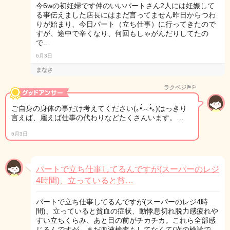
今6wの初妊婦です仲のいいパートさん2人には妊娠して
る事伝えました店長にはまだ言ってません昨日からつわ
りが始まり、今日パート（立ち仕事）に行ってきたので
すが、途中で辛くなり、何回もしゃがんだりしてたの
で…
6月3日
まなさ
ラクベジ⚑⚐
ご自身の身体の事だけ考えてください(｡•́︿•̀｡)はっきり
言えば、雇えば仕事の代わりなどたくさんいます。…
6月3日
パートで立ち仕事してるんですが(スーパーのレジ
4時間)、立っていると貧…
パートで立ち仕事してるんですが(スーパーのレジ4時
間)、立っていると貧血の症状、動悸息切れ脱力感疲れや
すい立ちくらみ、あと目の前がチカチカ。これら全部感
じるんですが、まだ血液検査もしてなくて(次の検診で…