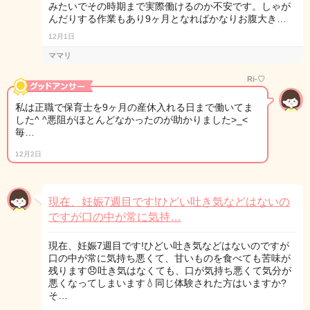
みたいでその時期まで実際働けるのか不安です。しゃが
んだりする作業もあり9ヶ月となればかなりお腹大き…
12月1日
ママリ
Ri-♡
私は正職で保育士を9ヶ月の産休入れる日まで働いてま
した^ ^悪阻がほとんどなかったのが助かりました>_<
毎…
12月2日
現在、妊娠7週目です!ひどい吐き気などはないの
ですが口の中が常に気持…
現在、妊娠7週目です!ひどい吐き気などはないのですが
口の中が常に気持ち悪くて、甘いものを食べても苦味が
残ります😞吐き気はなくても、口が気持ち悪くて気分が
悪くなってしまいます💧同じ体験された方はいますか?
そ…