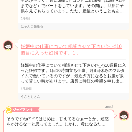
生活がキツく、週に3回ほどコンビニの深夜（22時〜2時
までなど）でパートをしています。その間は、旦那に子
供を見てもらっています。ただ、産後ということもあ…
5月9日
にゃんこ先生☆
妊娠中の仕事について相談させて下さい(>_<)10
週目に入った妊婦です。1…
妊娠中の仕事について相談させて下さい(>_<)10週目に入
った妊婦です。1日10時間立ち仕事、月8日休みのフルタ
イムで働いているのですが、最近夕方になるとお腹が張
って苦しい時があります。店長に時短の希望を申し出…
4月20日
うさともさん
aco.f
そうですね(*´꒳`*)はじめは、甘えてるなぁーとか、迷惑
をかけるなーと思ってました。しかし、母になるた…