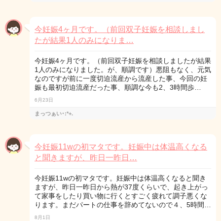
今妊娠4ヶ月です。（前回双子妊娠を相談しまし
たが結果1人のみになりま…
今妊娠4ヶ月です。（前回双子妊娠を相談しましたが結果
1人のみになりました。が、順調です）悪阻もなく、元気
なのですが前に一度切迫流産から流産した事、今回の妊
娠も最初切迫流産だった事、順調な今も2、3時間歩…
6月23日
まっつぁい･:*+.
今妊娠11wの初マタです。妊娠中は体温高くなる
と聞きますが、昨日一昨日…
今妊娠11wの初マタです。妊娠中は体温高くなると聞き
ますが、昨日一昨日から熱が37度くらいで、起き上がっ
て家事をしたり買い物に行くとすごく疲れて調子悪くな
ります。まだパートの仕事を辞めてないので４、5時間…
8月1日