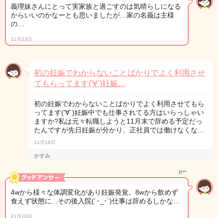
義理妹さんにとって実家族と過ごすのは気晴らしになる
からいいのかなーとも思いましたが…家の名義は主様
の…
11月23日
初の妊娠でわからないことばかりでよく利用させ
てもらってます('∀`)妊娠…
初の妊娠でわからないことばかりでよく利用させてもら
ってます('∀`)妊娠中でも仕事されてる方はいらっしゃい
ますか?私は元々転職しようと11月末で辞める予定だっ
たんですが先日妊娠が分かり、正社員では働けなくな…
11月18日
かすみ
R**
4wから様々な体調変化があり妊娠発覚。8wから飲めず
食えず状態に...その後入院(´･_･`)仕事は辞めるしかな…
11月18日