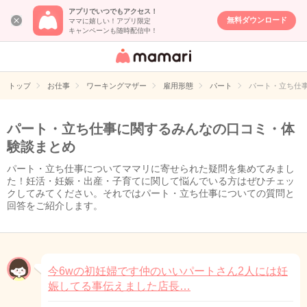
アプリでいつでもアクセス！
無料ダウンロード
ママに嬉しい！アプリ限定
キャンペーンも随時配信中！
女性専用匿名QA
アプリ・情報サ
トップ
お仕事
ワーキングマザー
雇用形態
パート
パート・立ち仕
イト
パート・立ち仕事に関するみんなの口コミ・体
験談まとめ
パート・立ち仕事についてママリに寄せられた疑問を集めてみまし
た！妊活・妊娠・出産・子育てに関して悩んでいる方はぜひチェッ
クしてみてください。それではパート・立ち仕事についての質問と
回答をご紹介します。
今6wの初妊婦です仲のいいパートさん2人には妊
娠してる事伝えました店長…