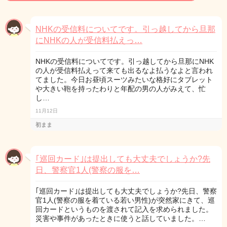
NHKの受信料についてです。引っ越してから旦那
にNHKの人が受信料払えっ…
NHKの受信料についてです。引っ越してから旦那にNHK
の人が受信料払えって来ても出るなよ払うなよと言われ
てました。今日お昼頃スーツみたいな格好にタブレット
や大きい鞄を持ったわりと年配の男の人がみえて、忙
し…
11月12日
初まま
｢巡回カード｣は提出しても大丈夫でしょうか?先
日、警察官1人(警察の服を…
｢巡回カード｣は提出しても大丈夫でしょうか?先日、警察
官1人(警察の服を着ている若い男性)が突然家にきて、巡
回カードというものを渡されて記入を求められました。
災害や事件があったときに使うと話していました。…