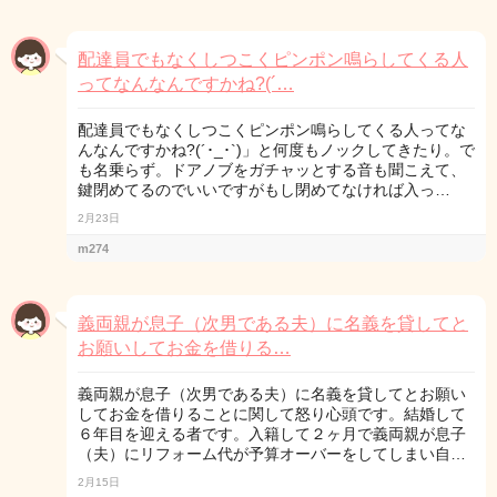
配達員でもなくしつこくピンポン鳴らしてくる人
ってなんなんですかね?(´…
配達員でもなくしつこくピンポン鳴らしてくる人ってな
んなんですかね?(´･_･`)」と何度もノックしてきたり。で
も名乗らず。ドアノブをガチャッとする音も聞こえて、
鍵閉めてるのでいいですがもし閉めてなければ入っ…
2月23日
m274
義両親が息子（次男である夫）に名義を貸してと
お願いしてお金を借りる…
義両親が息子（次男である夫）に名義を貸してとお願い
してお金を借りることに関して怒り心頭です。結婚して
６年目を迎える者です。入籍して２ヶ月で義両親が息子
（夫）にリフォーム代が予算オーバーをしてしまい自…
2月15日