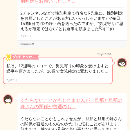
別判定をお願いしたこと…
2チャンネルなどで性別判定で有名なR先生に、性別判定
をお願いしたことがある方はいらっしゃいますか?先日、
15週5日で2Dの静止画を送ったのですが、“男児寄りに思
えるが確定ではない”とお返事を頂きました⁽⁽ଘ(ˊᵕˋ)ଓ…
7月25日
mimimi❤︎
tuyuhina
私は、12週時のエコーで、男児寄りの印象を受けますと
返事を頂きましたが、18週で女児確定に変わりました…
7月25日
くだらないことかもしれませんが、旦那と旦那の
妹さんの関係が普通のも…
くだらないことかもしれませんが、旦那と旦那の妹さん
の関係が普通のものなのかたまに悩むことがあります。
前までは、仲のいい兄弟で良い事だなと思ってました。