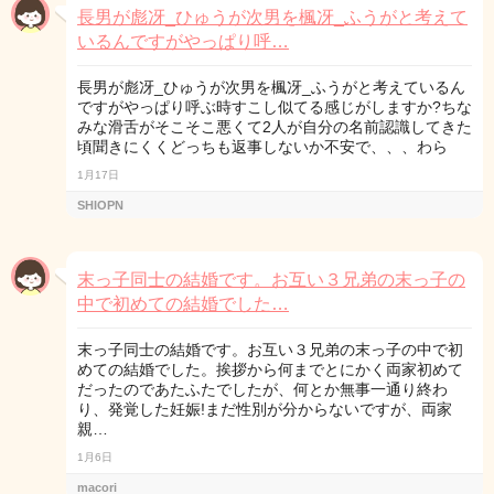
長男が彪冴_ひゅうが次男を楓冴_ふうがと考えて
いるんですがやっぱり呼…
長男が彪冴_ひゅうが次男を楓冴_ふうがと考えているん
ですがやっぱり呼ぶ時すこし似てる感じがしますか?ちな
みな滑舌がそこそこ悪くて2人が自分の名前認識してきた
頃聞きにくくどっちも返事しないか不安で、、、わら
1月17日
SHIOPN
末っ子同士の結婚です。お互い３兄弟の末っ子の
中で初めての結婚でした…
末っ子同士の結婚です。お互い３兄弟の末っ子の中で初
めての結婚でした。挨拶から何までとにかく両家初めて
だったのであたふたでしたが、何とか無事一通り終わ
り、発覚した妊娠!まだ性別が分からないですが、両家
親…
1月6日
macori