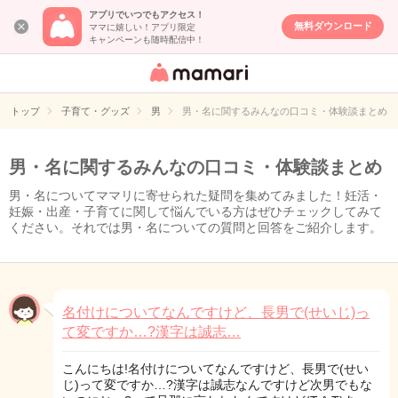
アプリでいつでもアクセス！
無料ダウンロード
ママに嬉しい！アプリ限定
キャンペーンも随時配信中！
女性専用匿名QA
アプリ・情報サ
トップ
子育て・グッズ
男
男・名に関するみんなの口コミ・体験談まとめ
イト
男・名に関するみんなの口コミ・体験談まとめ
男・名についてママリに寄せられた疑問を集めてみました！妊活・
妊娠・出産・子育てに関して悩んでいる方はぜひチェックしてみて
ください。それでは男・名についての質問と回答をご紹介します。
名付けについてなんですけど、長男で(せいじ)っ
て変ですか…?漢字は誠志…
こんにちは!名付けについてなんですけど、長男で(せい
じ)って変ですか…?漢字は誠志なんですけど次男でもな