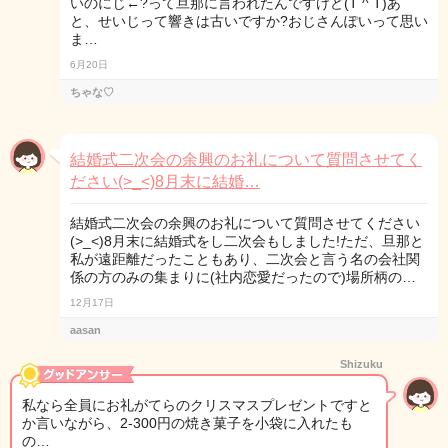
いのにじ←?って旦那に言われたんですけど(T ^ T)あ
と、せいじって響きは古いですか?おじさんぽいって思い
ま…
6月20日
ちゃな♡
結婚式二次会の余興のお礼について質問させてく
ださい(>_<)8月末に結婚…
結婚式二次会の余興のお礼について質問させてください
(>_<)8月末に結婚式をし二次会もしました!ただ、旦那と
私が遠距離だったこともあり、二次会と言う名の会社関
係の方のみの集まりに(社内恋愛だったので)場所柄の…
12月17日
aasan
Shizuku
私なら全員にお礼がてらのクリスマスプレゼントですと
か言いながら、2-300円の焼き菓子を小袋に入れたも
の…