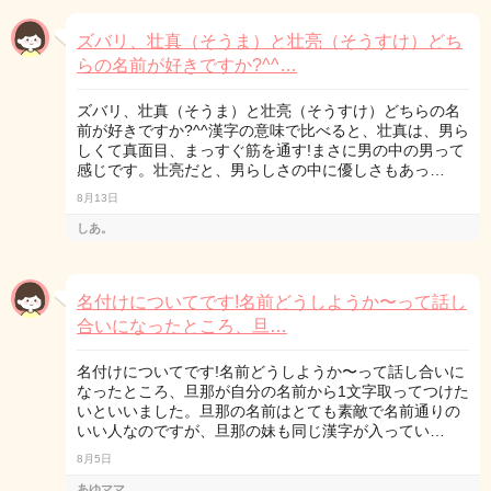
ズバリ、壮真（そうま）と壮亮（そうすけ）どち
らの名前が好きですか?^^…
ズバリ、壮真（そうま）と壮亮（そうすけ）どちらの名
前が好きですか?^^漢字の意味で比べると、壮真は、男ら
しくて真面目、まっすぐ筋を通す!まさに男の中の男って
感じです。壮亮だと、男らしさの中に優しさもあっ…
8月13日
しあ。
名付けについてです!名前どうしようか〜って話し
合いになったところ、旦…
名付けについてです!名前どうしようか〜って話し合いに
なったところ、旦那が自分の名前から1文字取ってつけた
いといいました。旦那の名前はとても素敵で名前通りの
いい人なのですが、旦那の妹も同じ漢字が入ってい…
8月5日
あゆママ