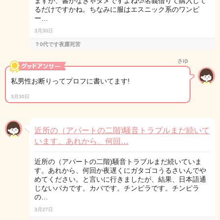
ますが、書かなきゃダメですよね💦名義借りて購入して
るだけですかね。ちなみに服はエスニック系のワンピ
ー…
3月30日
？0代です夜露死苦
さゆ
私男性お断りってプロフに書いてます!
3月30日
近所の（アパートの二階)騒音トラブルまだ続いて
います。あれから、何回…
近所の（アパートの二階)騒音トラブルまだ続いていま
す。あれから、何回か夜遅くにガタゴコうるさいんでや
めてください。と言いに行きましたが、結果、日本語通
じないバカです。カバです。チンピラです。チンピラ
の…
3月27日