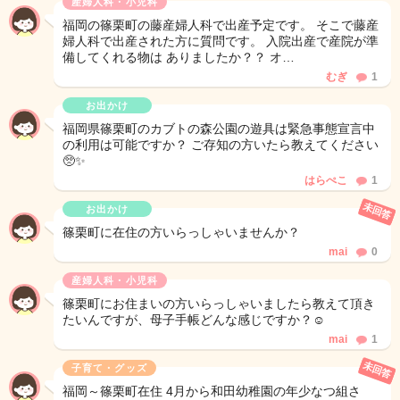
産婦人科・小児科
福岡の篠栗町の藤産婦人科で出産予定です。 そこで藤産
婦人科で出産された方に質問です。 入院出産で産院が準
備してくれる物は ありましたか？？ オ…
むぎ
1
お出かけ
福岡県篠栗町のカブトの森公園の遊具は緊急事態宣言中
の利用は可能ですか？ ご存知の方いたら教えてください
🥺✨
はらぺこ
1
未回答
お出かけ
篠栗町に在住の方いらっしゃいませんか？
mai
0
産婦人科・小児科
篠栗町にお住まいの方いらっしゃいましたら教えて頂き
たいんですが、母子手帳どんな感じですか？☺️
mai
1
未回答
子育て・グッズ
福岡～篠栗町在住 4月から和田幼稚園の年少なつ組さ