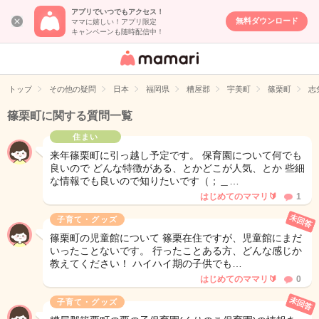
アプリでいつでもアクセス！
無料ダウンロード
ママに嬉しい！アプリ限定
キャンペーンも随時配信中！
女性専用匿名QA
アプリ・情報サ
トップ
その他の疑問
日本
福岡県
糟屋郡
宇美町
篠栗町
志
イト
篠栗町に関する質問一覧
住まい
来年篠栗町に引っ越し予定です。 保育園について何でも
良いので どんな特徴がある、とかどこが人気、とか 些細
な情報でも良いので知りたいです（；＿…
はじめてのママリ🔰
1
未回答
子育て・グッズ
篠栗町の児童館について 篠栗在住ですが、児童館にまだ
いったことないです。 行ったことある方、どんな感じか
教えてください！ ハイハイ期の子供でも…
はじめてのママリ🔰
0
未回答
子育て・グッズ