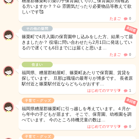
糟屋郡篠栗町の栗の子保育園(くりのこ保育園)の情報あ
る方いますか？？🌰 雰囲気だったり必要物品等教えて欲
しいです🥰
たまご
0
未回答
その他の疑問
篠栗町で4月入園の保育園申し込みをした方、結果って届
きましたか？ 役場に問い合わせたら2月1日に発送してい
るので遅くても6日までには届くと思いま…
たまご
0
住まい
福岡県、糟屋郡粕屋町、篠栗町あたりで保育園、賃貸を
探しています。 旦那は職場の最寄りが博多です。 長者原
駅付近と篠栗駅付近ならどちらがおすす…
はじめてのママリ🔰
1
未回答
子育て・グッズ
福岡県糟屋郡篠栗町に引っ越しを考えています。４月か
ら年中の子どもが居ます。 そこで、保育園、幼稚園を調
べています。 今のところ待機児童の数は…
はじめてのママリ🔰
0
子育て・グッズ