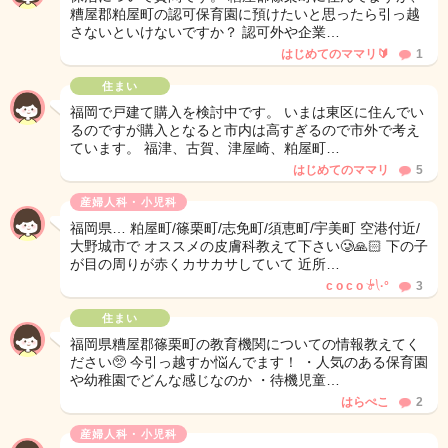
糟屋郡粕屋町の認可保育園に預けたいと思ったら引っ越
さないといけないですか？ 認可外や企業…
はじめてのママリ🔰
1
住まい
福岡で戸建て購入を検討中です。 いまは東区に住んでい
るのですが購入となると市内は高すぎるので市外で考え
ています。 福津、古賀、津屋崎、粕屋町…
はじめてのママリ
5
産婦人科・小児科
福岡県… 粕屋町/篠栗町/志免町/須恵町/宇美町 空港付近/
大野城市で オススメの皮膚科教えて下さい🥲🙏🏻 下の子
が目の周りが赤くカサカサしていて 近所…
c o c o 𓍯·°
3
住まい
福岡県糟屋郡篠栗町の教育機関についての情報教えてく
ださい🥺 今引っ越すか悩んでます！ ・人気のある保育園
や幼稚園でどんな感じなのか ・待機児童…
はらぺこ
2
産婦人科・小児科