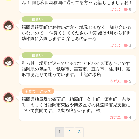
ん！ 同じ和田幼稚園に通ってる方～ お話ししましょお！
ぽよよ
0
住まい
福岡県篠栗町にお住いの方～ 地元じゃなく、知り合いも
いないので… 仲良くしてください！笑 娘は4月から和田
幼稚園に入園します🌷 楽しみのよーな、…
ぽよよ
3
住まい
引っ越し場所に迷っているのでアドバイス頂きたいです
福岡県の篠栗町、飯塚市、宮若市、直方市、桂川町、嘉
麻市あたりで迷っています。 上記の場所…
うどん
5
子育て・グッズ
福岡県糟屋郡の篠栗町、粕屋町、久山町、須恵町、志免
町、もしくは福岡市東区や博多区での発達障害児支援に
ついて質問です。 2歳の娘がいます。 検…
カナエ
4
1
2
3