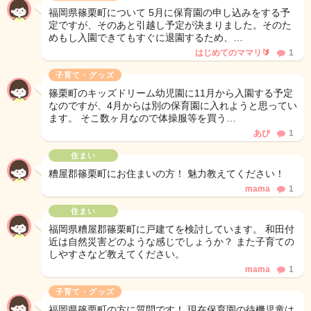
福岡県篠栗町について 5月に保育園の申し込みをする予
定ですが、そのあと引越し予定が決まりました。そのた
めもし入園できてもすぐに退園するため、…
はじめてのママリ🔰
1
子育て・グッズ
篠栗町のキッズドリーム幼児園に11月から入園する予定
なのですが、4月からは別の保育園に入れようと思ってい
ます。 そこ数ヶ月なので体操服等を買う…
あび
1
住まい
糟屋郡篠栗町にお住まいの方！ 魅力教えてください！
mama
1
住まい
福岡県糟屋郡篠栗町に戸建てを検討しています。 和田付
近は自然災害どのような感じでしょうか？ また子育ての
しやすさなど教えてください。
mama
1
子育て・グッズ
福岡県篠栗町の方に質問です！ 現在保育園の待機児童は