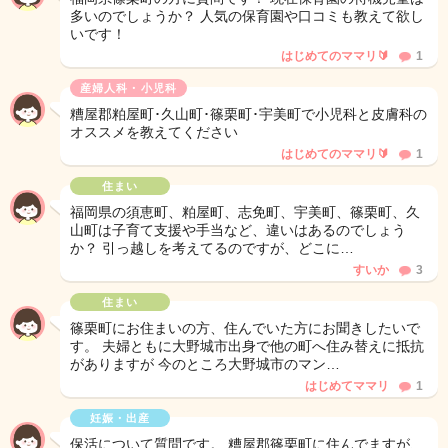
多いのでしょうか？ 人気の保育園や口コミも教えて欲し
いです！
はじめてのママリ🔰
1
産婦人科・小児科
糟屋郡粕屋町･久山町･篠栗町･宇美町で小児科と皮膚科の
オススメを教えてください
はじめてのママリ🔰
1
住まい
福岡県の須恵町、粕屋町、志免町、宇美町、篠栗町、久
山町は子育て支援や手当など、違いはあるのでしょう
か？ 引っ越しを考えてるのですが、どこに…
すいか
3
住まい
篠栗町にお住まいの方、住んでいた方にお聞きしたいで
す。 夫婦ともに大野城市出身で他の町へ住み替えに抵抗
がありますが 今のところ大野城市のマン…
はじめてママリ
1
妊娠・出産
保活について質問です。 糟屋郡篠栗町に住んでますが、