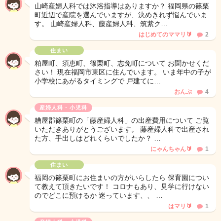
山崎産婦人科では沐浴指導はありますか？ 福岡県の篠栗
町近辺で産院を選んでいますが、決めきれず悩んでいま
す。 山崎産婦人科、藤産婦人科、筑紫ク…
はじめてのママリ🔰
2
住まい
粕屋町、須恵町、篠栗町、志免町について お聞かせくだ
さい！ 現在福岡市東区に住んでいます。 いま年中の子が
小学校にあがるタイミングで 戸建てに…
おんぷ
4
産婦人科・小児科
糟屋郡篠栗町の「藤産婦人科」の出産費用について ご覧
いただきありがとうございます。 藤産婦人科で出産され
た方、手出しはどれくらいでしたか？ …
にゃんちゃん🔰
1
住まい
福岡の篠栗町にお住まいの方がいらしたら 保育園につい
て教えて頂きたいです！ コロナもあり、見学に行けない
のでどこに預けるか 迷っています、、 …
はマリ🔰
1