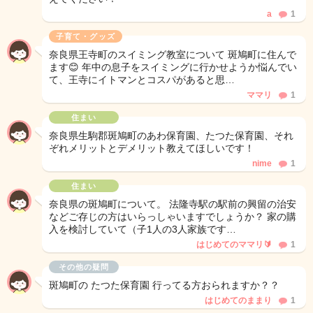
a
1
子育て・グッズ
奈良県王寺町のスイミング教室について 斑鳩町に住んで
ます😊 年中の息子をスイミングに行かせようか悩んでい
て、王寺にイトマンとコスパがあると思…
ママリ
1
住まい
奈良県生駒郡斑鳩町のあわ保育園、たつた保育園、それ
ぞれメリットとデメリット教えてほしいです！
nime
1
住まい
奈良県の斑鳩町について。 法隆寺駅の駅前の興留の治安
などご存じの方はいらっしゃいますでしょうか？ 家の購
入を検討していて（子1人の3人家族です…
はじめてのママリ🔰
1
その他の疑問
斑鳩町の たつた保育園 行ってる方おられますか？？
はじめてのままり
1