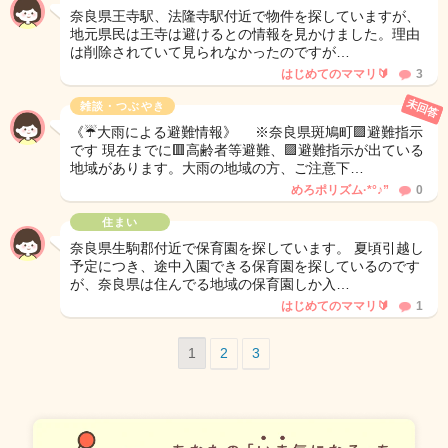
奈良県王寺駅、法隆寺駅付近で物件を探していますが、
地元県民は王寺は避けるとの情報を見かけました。理由
は削除されていて見られなかったのですが…
はじめてのママリ🔰
3
未回答
雑談・つぶやき
《☔大雨による避難情報》 ※奈良県斑鳩町🟪避難指示
です 現在までに🟥高齢者等避難、🟪避難指示が出ている
地域があります。大雨の地域の方、ご注意下…
めろポリズム·*°♪”
0
住まい
奈良県生駒郡付近で保育園を探しています。 夏頃引越し
予定につき、途中入園できる保育園を探しているのです
が、奈良県は住んでる地域の保育園しか入…
はじめてのママリ🔰
1
1
2
3