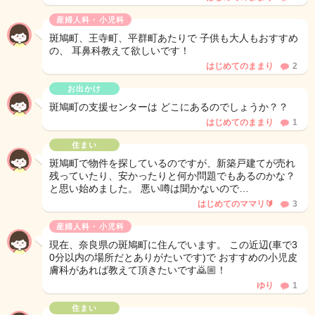
産婦人科・小児科
斑鳩町、王寺町、平群町あたりで 子供も大人もおすすめ
の、 耳鼻科教えて欲しいです！
はじめてのままり
2
お出かけ
斑鳩町の支援センターは どこにあるのでしょうか？？
はじめてのままり
1
住まい
斑鳩町で物件を探しているのですが、新築戸建てが売れ
残っていたり、安かったりと何か問題でもあるのかな？
と思い始めました。 悪い噂は聞かないので…
はじめてのママリ🔰
3
産婦人科・小児科
現在、奈良県の斑鳩町に住んでいます。 この近辺(車で3
0分以内の場所だとありがたいです)で おすすめの小児皮
膚科があれば教えて頂きたいです🙇🏼！
ゆり
1
住まい