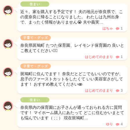
住まい
近々、家を購入する予定です！ 夫の地元が奈良県で、こ
の度奈良に帰ることになりました。 わたしは九州出身
で、まったく情報がありません😭 夫や義実…
はちゃ
1
子育て・グッズ
奈良県斑鳩町 たつた保育園、レイモンド保育園の 良いと
こ教えてください🙇‍♀️
はじめてのままり
1
子育て・グッズ
斑鳩町に住んでます！ 奈良だとどこでもいいのですが、
息子のファーストカットをしたくて いい美容室さがして
ます！ おすすめ教えてください🫨
はじめてのままり
3
住まい
奈良県内の保育園にお子さんが通っておられる方に質問
です！ マイホーム購入にあたって どこに住むかいまとて
も悩んでいます（ ; ; ） 現在斑鳩町…
ゆり
4