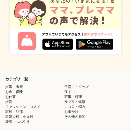
カテゴリ一覧
妊娠・出産
子育て・グッズ
お金・保険
住まい
お仕事
家事・料理
妊活
サプリ・健康
ファッション・コスメ
ココロ・悩み
家族・旦那
お出かけ
産婦人科・小児科
その他の疑問
雑談・つぶやき