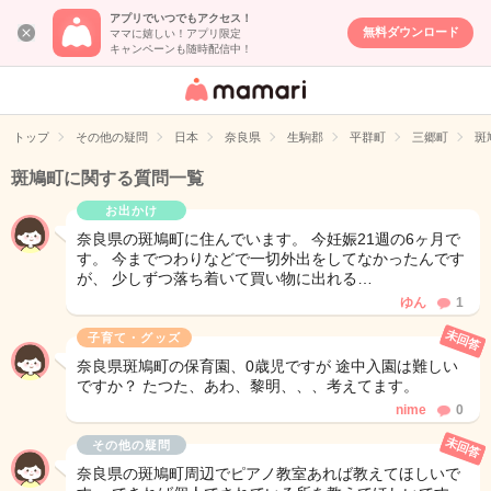
アプリでいつでもアクセス！
無料ダウンロード
ママに嬉しい！アプリ限定
キャンペーンも随時配信中！
女性専用匿名QA
アプリ・情報サ
トップ
その他の疑問
日本
奈良県
生駒郡
平群町
三郷町
斑
イト
斑鳩町に関する質問一覧
お出かけ
奈良県の斑鳩町に住んでいます。 今妊娠21週の6ヶ月で
す。 今までつわりなどで一切外出をしてなかったんです
が、 少しずつ落ち着いて買い物に出れる…
ゆん
1
未回答
子育て・グッズ
奈良県斑鳩町の保育園、0歳児ですが 途中入園は難しい
ですか？ たつた、あわ、黎明、、、考えてます。
nime
0
未回答
その他の疑問
奈良県の斑鳩町周辺でピアノ教室あれば教えてほしいで