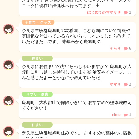
きますか？ 奈良県の斑鳩町にあるなんのレディースクリ
ニックに現在妊婦健診へ行ってます。出…
はじめてのママリ🔰
1
子育て・グッズ
奈良県生駒郡斑鳩町の幼稚園、こども園について情報や
雰囲気など知っている方がいらっしゃいましたら教えて
いただきたいです。 来年春から斑鳩町の…
そらり
6
住まい
奈良県にお住まいの方いらっしゃいますか？ 斑鳩町か広
陵町に引っ越しを検討しています🤔 治安やイメージ、こ
んな感じだよーとかなにか教えていただ…
ママリ
2
サプリ・健康
斑鳩町、大和郡山で保険がきいて おすすめの整体院教え
てください！
nime
1
住まい
奈良県生駒郡斑鳩町住みです。 おすすめの整体のお店教
えてください！