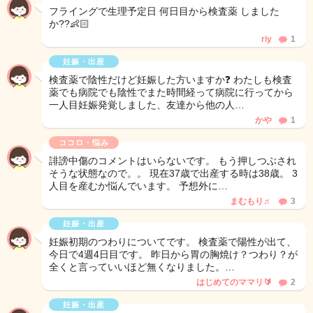
フライングで生理予定日 何日目から検査薬 しました
か??👶🏻‪‪
riy
1
妊娠・出産
検査薬で陰性だけど妊娠した方いますか❓ わたしも検査
薬でも病院でも陰性でまた時間経って病院に行ってから
一人目妊娠発覚しました、友達から他の人…
かや
1
ココロ・悩み
誹謗中傷のコメントはいらないです。 もう押しつぶされ
そうな状態なので。。 現在37歳で出産する時は38歳。 3
人目を産むか悩んでいます。 予想外に…
まむもり♬
3
妊娠・出産
妊娠初期のつわりについてです。 検査薬で陽性が出て、
今日で4週4日目です。 昨日から胃の胸焼け？つわり？が
全くと言っていいほど無くなりました。…
はじめてのママリ🔰
2
妊娠・出産