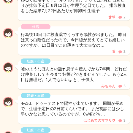
ゆるく妊活中です。 ルナルナのアプリでは7月27日あた
りが排卵予定日 8月12日が生理予定日でした。 排卵検査
をした結果7月22日あたりが排卵日 生理予…
🐥💛
2
妊活
行為後13日目に検査薬でうっすら陽性が出ました。 昨日
は真っ白陰性だったので、今日線が見えてとても嬉しい
のですが、13日目でこの薄さで大丈夫なの…
🐰
2
妊娠・出産
嘘のようなほんとの話❣️ 息子を産んでから7年間、どれだ
け仲良ししても今まで妊娠ができませんでした。もう2人
目は無理だ。1人でもいいよと、子供大…
みちゃん
3
妊娠・出産
4w3d、ドゥーテストで陽性が出ています。 周期が長め
で、生理予定日の2日前くらいです。 まだ初診には少し
早いかなと思っているのですが、6w頃がち…
はじめてのママリ🔰
3
妊娠・出産