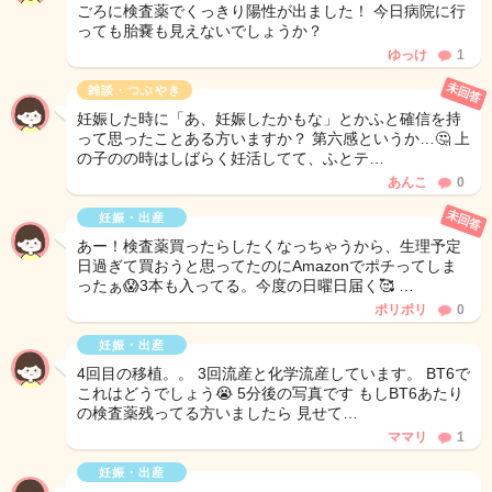
ごろに検査薬でくっきり陽性が出ました！ 今日病院に行
っても胎嚢も見えないでしょうか？
ゆっけ
1
未回答
雑談・つぶやき
妊娠した時に「あ、妊娠したかもな」とかふと確信を持
って思ったことある方いますか？ 第六感というか…🤔 上
の子のの時はしばらく妊活してて、ふとテ…
あんこ
0
未回答
妊娠・出産
あー！検査薬買ったらしたくなっちゃうから、生理予定
日過ぎて買おうと思ってたのにAmazonでポチってしま
ったぁ😱3本も入ってる。今度の日曜日届く🥰 …
ポリポリ
0
妊娠・出産
4回目の移植。。 3回流産と化学流産しています。 BT6で
これはどうでしょう😭 5分後の写真です もしBT6あたり
の検査薬残ってる方いましたら 見せて…
ママリ
1
妊娠・出産