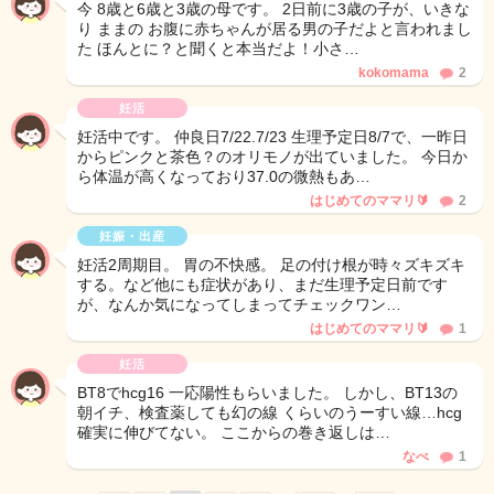
今 8歳と6歳と3歳の母です。 2日前に3歳の子が、いきな
り ままの お腹に赤ちゃんが居る男の子だよと言われまし
た ほんとに？と聞くと本当だよ！小さ…
kokomama
2
妊活
妊活中です。 仲良日7/22.7/23 生理予定日8/7で、一昨日
からピンクと茶色？のオリモノが出ていました。 今日か
ら体温が高くなっており37.0の微熱もあ…
はじめてのママリ🔰
2
妊娠・出産
妊活2周期目。 胃の不快感。 足の付け根が時々ズキズキ
する。など他にも症状があり、まだ生理予定日前です
が、なんか気になってしまってチェックワン…
はじめてのママリ🔰
1
妊活
BT8でhcg16 一応陽性もらいました。 しかし、BT13の
朝イチ、検査薬しても幻の線 くらいのうーすい線…hcg
確実に伸びてない。 ここからの巻き返しは…
なべ
1