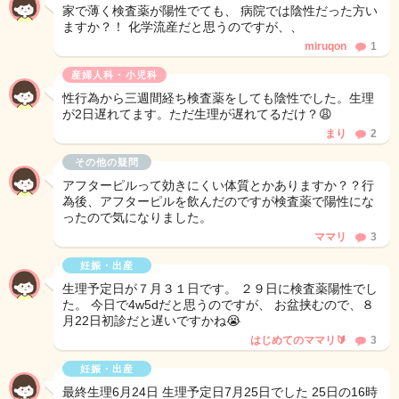
家で薄く検査薬が陽性でても、 病院では陰性だった方い
ますか？！ 化学流産だと思うのですが、、
miruqon
1
産婦人科・小児科
性行為から三週間経ち検査薬をしても陰性でした。生理
が2日遅れてます。ただ生理が遅れてるだけ？😩
まり
2
その他の疑問
アフターピルって効きにくい体質とかありますか？？行
為後、アフターピルを飲んだのですが検査薬で陽性にな
ったので気になりました。
ママリ
3
妊娠・出産
生理予定日が７月３１日です。 ２９日に検査薬陽性でし
た。 今日で4w5dだと思うのですが、 お盆挟むので、８
月22日初診だと遅いですかね😭
はじめてのママリ🔰
3
妊娠・出産
最終生理6月24日 生理予定日7月25日でした 25日の16時