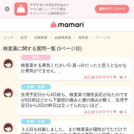
アプリでいつでもアクセス！
無料ダウンロード
ママに嬉しい！アプリ限定
キャンペーンも随時配信中！
女性専用匿名QA
アプリ・情報サ
トップ
妊活
妊娠検査
妊娠検査薬
検査薬
3ページ目
イト
検査薬に関する質問一覧
(3ページ目)
妊活
検査薬する勇気ください💦 真っ白だったと思うとなかな
か勇気がでません、、
はじめてのママリ🔰
2
妊娠・出産
生理予定日から3日経ち、検査薬で陽性反応が出たのです
が5日前ほどから下腹部の痛みと腰の痛みが酷く、生理予
定日から2日の昨日は立ってられないほど…
はじめてのママリ🔰
1
妊娠・出産
３人目を妊娠しました。 まだ検査薬が陽性がでただけで