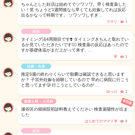
ちゃんとした妊活は始めてでソワソワ。早く検査薬した
い！笑 ちょうど1週間後なら早くても妊娠してれば反応
出るかなって時期です。 ソワソワしすぎ…
ママリ
1
妊活
タイミング法4周期目です❣️ タイミングきちんと取れてい
るか見ていただきたいです🙇‍♀️ 検査薬の反応はあったので
すが基礎体温がまだ上がって来ず、…
🐰
1
妊娠・出産
推定5週の終わりくらいで胎嚢は確認できると思います
か？ 子宮外妊娠を経験しているので 早めに病院に行こう
と思ってます🥲 行こうとしているのが …
ゆっけ
2
未回答
産婦人科・小児科
瀬谷区の堀病院初診料教えてください 検査薬陽性が出ま
した
はじめてのママリ🔰
0
妊活