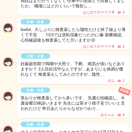
病院はまだ行ってなくて 仕事中の悪阻どう回避してまし
たか。 職場にはどのくらいで報告し…
はじめてのママリ🔰
3
妊娠・出産
6w6d、久しぶりに検査薬したら陽性だけど終了線より薄
くて不安、、7/23では逆転現象だったのに😭 胎嚢確認、
心拍確認後も検査薬してた方いますか🥲
はじめてのママリ🔰
2
妊娠・出産
妊娠超初期で嗚咽や火照り、下痢、 眠気が強いなどあり
ますか？ 2人目妊活中なんですが…あまりにも体調が優
れなくて 検査薬もしてみたのですが…陰性…
ポム
1
未回答
妊娠・出産
茶おりが検査薬してから多いです。 先週心拍確認し、今
週金曜日検診いきます 先生には茶オリ様子見でいいと言
われたけど 昨日あたりからなぜかつわり…
みちゃん
0
妊娠・出産