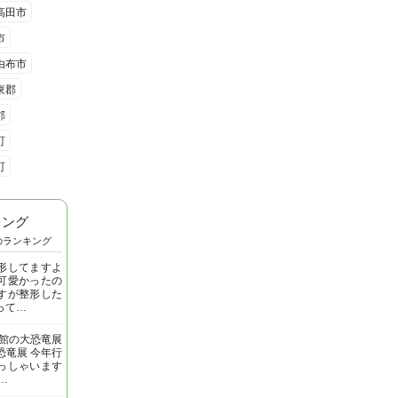
高田市
市
由布市
東郡
郡
町
町
キング
のランキング
形してますよ
可愛かったの
すが整形した
って…
明館の大恐竜展
恐竜展 今年行
っしゃいます
…