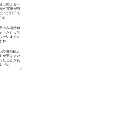
省は控えるべ
 夫の実家が熊
に２泊3日で
予定…
画の入場特典
ャーム）って
ちゃいますか
いかわ…
わの映画観た
すが実はまだ
ったことがあ
歳、ち…