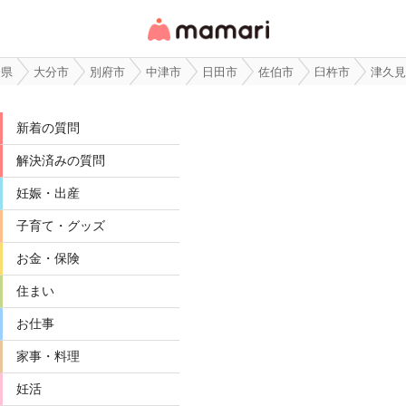
女性専用匿名QAアプ
リ・情報サイト
分県
大分市
別府市
中津市
日田市
佐伯市
臼杵市
津久見
新着の質問
解決済みの質問
妊娠・出産
子育て・グッズ
お金・保険
住まい
お仕事
家事・料理
妊活