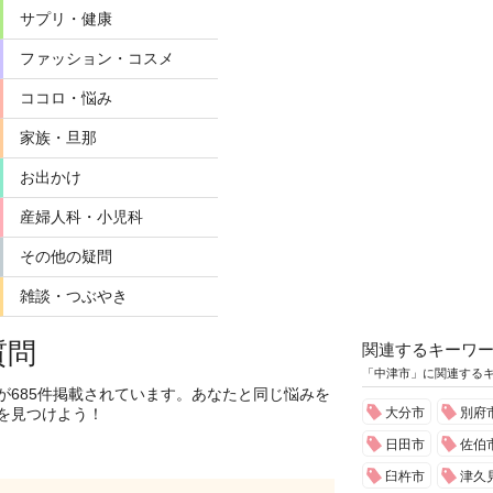
サプリ・健康
ファッション・コスメ
ココロ・悩み
家族・旦那
お出かけ
産婦人科・小児科
その他の疑問
雑談・つぶやき
質問
関連するキーワ
「中津市」に関連する
が685件掲載されています。あなたと同じ悩みを
を見つけよう！
大分市
別府
日田市
佐伯
臼杵市
津久