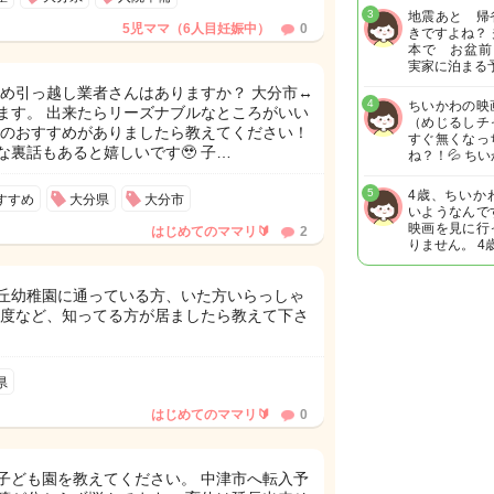
3
地震あと 帰
5児ママ（6人目妊娠中）
0
きですよね？
本で お盆前
実家に泊まる
すめ引っ越し業者さんはありますか？ 大分市↔️
4
ちいかわの映
ます。 出来たらリーズナブルなところがいい
（めじるしチ
んのおすすめがありましたら教えてください！
すぐ無くなっ
裏話もあると嬉しいです🥹 子…
ね？！💦 ち
5
4歳、ちいか
すすめ
大分県
大分市
いようなんで
映画を見に行
はじめてのママリ🔰
2
りません。 4
丘幼稚園に通っている方、いた方いらっしゃ
頻度など、知ってる方が居ましたら教えて下さ
県
はじめてのママリ🔰
0
子ども園を教えてください。 中津市へ転入予