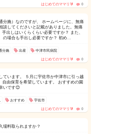
はじめてのママリ🔰
0
通分娩）なのですが、 ホームページに、無痛
相談してくださいと記載がありました。無痛
、手出しはいくらくらい必要ですか？ また、
、の場合も手出し必要ですか？ 初め…
通分娩
出産
中津市民病院
はじめてのママリ🔰
0
しています。 ５月に宇佐市か中津市に引っ越
、自由保育を希望しています。 おすすめの園
幸いです😊
児
おすすめ
宇佐市
はじめてのママリ🔰
0
入場料取られますか？