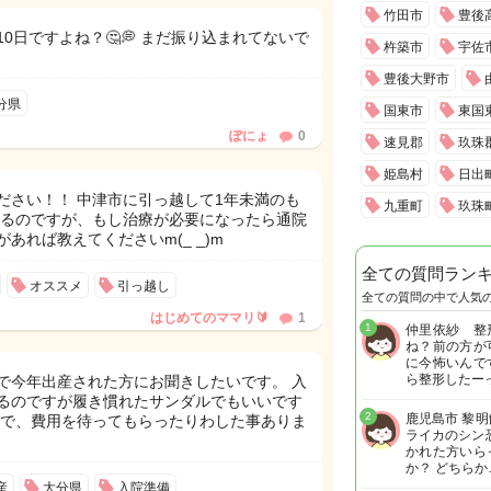
竹田市
豊後
0日ですよね？🤔💭 まだ振り込まれてないで
杵築市
宇佐
豊後大野市
分県
国東市
東国
ぽにょ
0
速見郡
玖珠
姫島村
日出
ださい！！ 中津市に引っ越して1年未満のも
九重町
玖珠
けるのですが、もし治療が必要になったら通院
あれば教えてくださいm(_ _)m
全ての質問ラン
オススメ
引っ越し
全ての質問の中で人気
はじめてのママリ🔰
1
1
仲里依紗 整
ね？前の方が
に今怖いんで
ら整形したー
で今年出産された方にお聞きしたいです。 入
るのですが履き慣れたサンダルでもいいです
2
鹿児島市 黎
らで、費用を待ってもらったりわした事ありま
ライカのシン
かれた方いら
か？ どちらか
産
大分県
入院準備