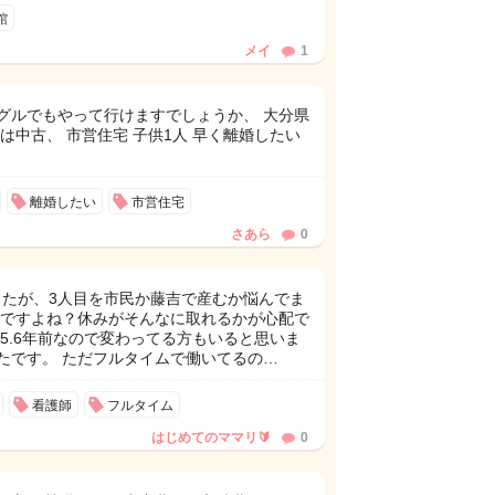
館
メイ
1
グルでもやって行けますでしょうか、 大分県
は中古、 市営住宅 子供1人 早く離婚したい
離婚したい
市営住宅
さあら
0
したが、3人目を市民か藤吉で産むか悩んでま
察ですよね？休みがそんなに取れるかが心配で
5.6年前なので変わってる方もいると思いま
たです。 ただフルタイムで働いてるの…
看護師
フルタイム
はじめてのママリ🔰
0