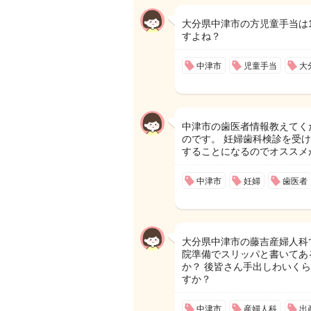
大分県中津市の方児童手当は1
すよね？
中津市
児童手当
大
中津市の歯医者情報教えてく
のです。 妊婦歯科検診を受
することになるのでオススメが
中津市
妊婦
歯医者
大分県中津市の藤吉産婦人科
院準備でスリッパと書いてあ
か？ 後皆さん手出しわいく
すか？
中津市
産婦人科
出