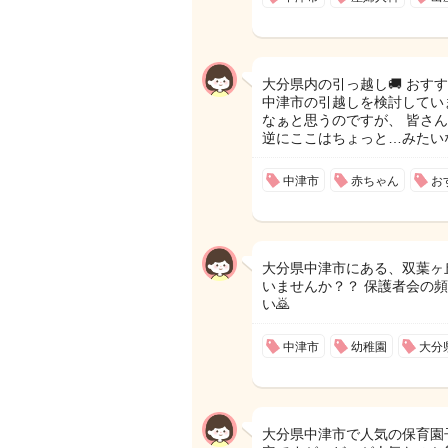
大分県内の引っ越し🚚 おす
中津市の引越しを検討してい
なぁと思うのですが、 皆さ
逆にここはちょっと…みたいな
中津市
赤ちゃん
お
大分県中津市にある、双葉ヶ
いませんか？？ 保護者会の
い🙇
中津市
幼稚園
大分
大分県中津市で人気の保育園