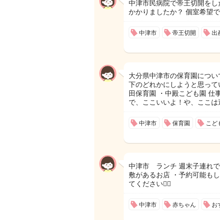
中津市民病院で帝王切開をし
かかりましたか？ 個室希望
中津市
帝王切開
出
大分県中津市の保育園につい
下のどれかにしようと思ってい
田保育園 ・中殿こども園 
で、ここいいよ！や、ここは
中津市
保育園
こど
中津市 ランチ 週末子連れで
敷があるお店 ・予約可能も
てください🙇‍♀️
中津市
赤ちゃん
お