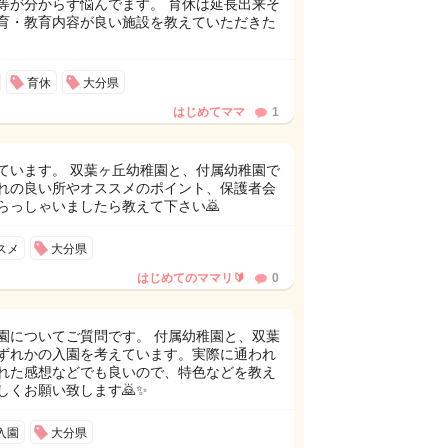
等が分からず悩んでます。 育休は延長出来そ
育・教育内容が良い施設を教えていただきた
育休
大分県
はじめてママ
1
ています。 双葉ヶ丘幼稚園と、付属幼稚園で
れの良い所やオススメのポイント、保護者会
らっしゃいましたら教えて下さい🙇
スメ
大分県
はじめてのママリ🔰
0
園についてご質問です。 付属幼稚園と、双葉
ずれかの入園を考えています。実際に通われ
れた感想などでも良いので、特色などを教え
しくお願い致します🙇✨
入園
大分県