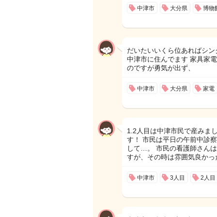
中津市
大分県
博物
だいたいいくら位あればシン
中津市に住んでます 家具家電
のですが勇気が出ず、
中津市
大分県
家電
1.2人目は中津市民で産みま
す！ 市民は平日の午前中診
して…。 市民の看護師さんは
すが、その時は雰囲気良かっ
中津市
3人目
2人目