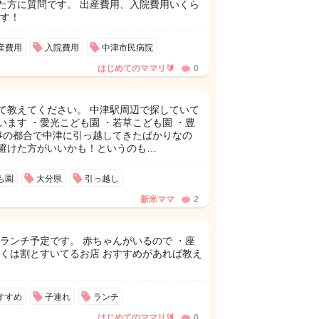
た方に質問です。 出産費用、入院費用いくら
です！
産費用
入院費用
中津市民病院
はじめてのママリ🔰
0
て教えてください。 中津駅周辺で探していて
ます ・愛光こども園 ・若草こども園 ・豊
仕事の都合で中津に引っ越してきたばかりなの
避けた方がいいかも！というのも…
も園
大分県
引っ越し
新米ママ
2
ランチ予定です。 赤ちゃんがいるので ・座
しくは割とすいてるお店 おすすめがあれば教え
すすめ
子連れ
ランチ
はじめてのママリ🔰
0