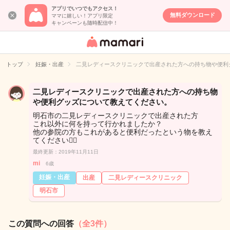
アプリでいつでもアクセス！
無料ダウンロード
ママに嬉しい！アプリ限定
キャンペーンも随時配信中！
女性専用匿名QA
アプリ・情報サ
トップ
妊娠・出産
二見レディースクリニックで出産された方への持ち物や便利
イト
二見レディースクリニックで出産された方への持ち物
や便利グッズについて教えてください。
明石市の二見レディースクリニックで出産された方
これ以外に何を持って行かれましたか？
他の参院の方もこれがあると便利だったという物を教え
てください🙇‍♀️
最終更新：2019年11月11日
mi
6歳
妊娠・出産
出産
二見レディースクリニック
明石市
この質問への回答
（全3件）