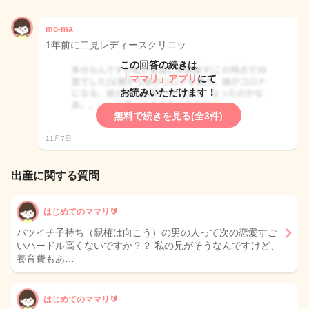
mo-ma
1年前に二見レディースクリニッ…
この回答の続きは
「ママリ」アプリ
にて
お読みいただけます！
無料で続きを見る(全3件)
11月7日
出産に関する質問
はじめてのママリ🔰
バツイチ子持ち（親権は向こう）の男の人って次の恋愛すご
いハードル高くないですか？？ 私の兄がそうなんですけど、
養育費もあ…
はじめてのママリ🔰