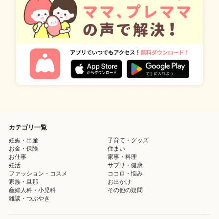
カテゴリ一覧
妊娠・出産
子育て・グッズ
お金・保険
住まい
お仕事
家事・料理
妊活
サプリ・健康
ファッション・コスメ
ココロ・悩み
家族・旦那
お出かけ
産婦人科・小児科
その他の疑問
雑談・つぶやき