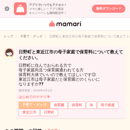
アプリでいつでもアクセス！
無料ダウンロード
ママに嬉しい！アプリ限定
キャンペーンも随時配信中！
女性専用匿名QA
アプリ・情報サ
トップ
子育て・グッズ
日野町と東近江市の母子家庭で保育料について教えてく
イト
日野町と東近江市の母子家庭で保育料について教えて
ください。
日野町に住んでおられる方で
母子家庭尚且つ保育園通われてる方
保育料大体でいいので教えてほしいです😕
東近江市は母子家庭だと保育園どのくらいに
なりますか❓❓
最終更新：2019年3月1日
はじめてのママリ🔰
子育て・グッズ
保育園
保育料
体
母子家庭
東近江市
日野町