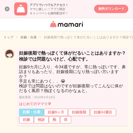
アプリでいつでもアクセス！
無料ダウンロード
ママに嬉しい！アプリ限定
キャンペーンも随時配信中！
女性専用匿名QA
アプリ・情報サ
トップ
妊娠・出産
妊娠後期で熱っぽくて体がだるいことはありますか？検診で
イト
妊娠後期で熱っぽくて体がだるいことはありますか？
検診では問題ないけど、心配です。
妊娠9カ月に入り、今34週ですが、常に熱っぽいです、鼻
詰まりもあったり、妊娠後期になり熱っぽい方います
か？
手足も常にあつく、、😭
検診では問題はないのですが妊娠後期ってこんなに体が
だるく風邪？熱ぽくなるのかなぁと。
最終更新：2018年4月18日
はじめてのママリ🔰
妊娠・出産
妊娠9ヶ月
妊娠後期
妊娠34週目
妊娠
検診
熱
体