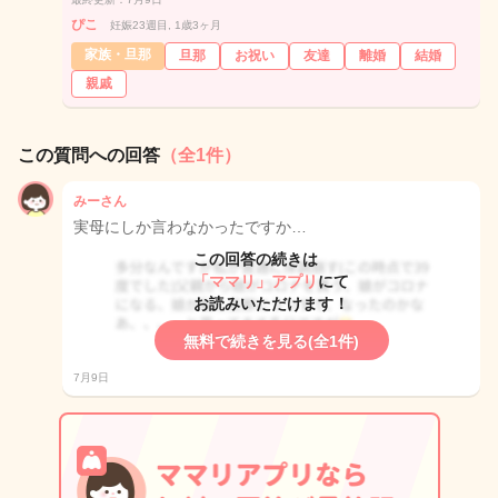
ぴこ
妊娠23週目, 1歳3ヶ月
家族・旦那
旦那
お祝い
友達
離婚
結婚
親戚
この質問への回答
（全1件）
みーさん
実母にしか言わなかったですか…
この回答の続きは
「ママリ」アプリ
にて
お読みいただけます！
無料で続きを見る(全1件)
7月9日