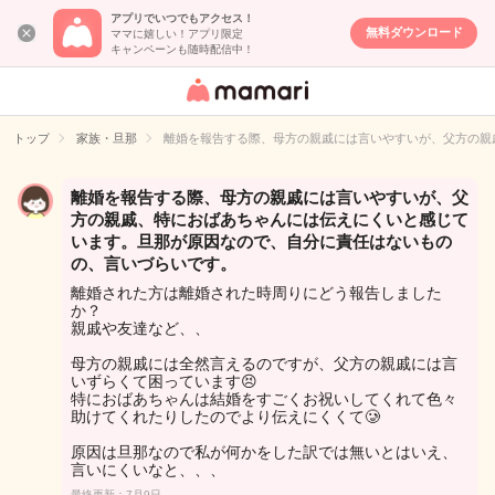
アプリでいつでもアクセス！
無料ダウンロード
ママに嬉しい！アプリ限定
キャンペーンも随時配信中！
女性専用匿名QA
アプリ・情報サ
トップ
家族・旦那
離婚を報告する際、母方の親戚には言いやすいが、父方の親
イト
離婚を報告する際、母方の親戚には言いやすいが、父
方の親戚、特におばあちゃんには伝えにくいと感じて
います。旦那が原因なので、自分に責任はないもの
の、言いづらいです。
離婚された方は離婚された時周りにどう報告しました
か？
親戚や友達など、、
母方の親戚には全然言えるのですが、父方の親戚には言
いずらくて困っています😣
特におばあちゃんは結婚をすごくお祝いしてくれて色々
助けてくれたりしたのでより伝えにくくて🥲
原因は旦那なので私が何かをした訳では無いとはいえ、
言いにくいなと、、、
最終更新：7月9日