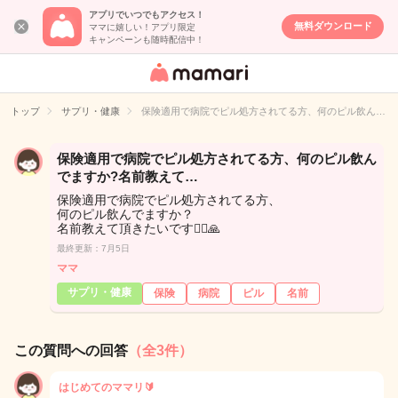
アプリでいつでもアクセス！
無料ダウンロード
ママに嬉しい！アプリ限定
キャンペーンも随時配信中！
女性専用匿名QA
アプリ・情報サ
トップ
サプリ・健康
保険適用で病院でピル処方されてる方、何のピル飲ん…
イト
保険適用で病院でピル処方されてる方、何のピル飲ん
でますか?名前教えて…
保険適用で病院でピル処方されてる方、
何のピル飲んでますか？
名前教えて頂きたいです🙇‍♀️🙏
最終更新：7月5日
ママ
サプリ・健康
保険
病院
ピル
名前
この質問への回答
（全3件）
はじめてのママリ🔰