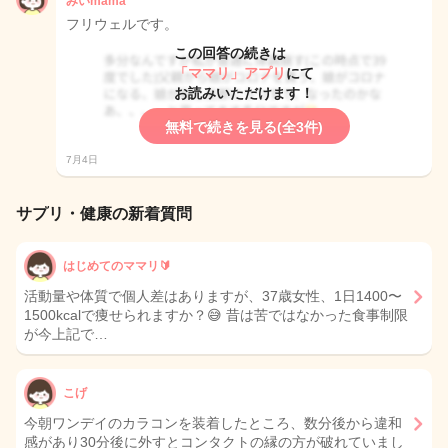
みいmama
フリウェルです。
この回答の続きは
「ママリ」アプリ
にて
お読みいただけます！
無料で続きを見る(全3件)
7月4日
サプリ・健康の新着質問
はじめてのママリ🔰
活動量や体質で個人差はありますが、37歳女性、1日1400〜
1500kcalで痩せられますか？😅 昔は苦ではなかった食事制限
が今上記で…
こげ
今朝ワンデイのカラコンを装着したところ、数分後から違和
感があり30分後に外すとコンタクトの縁の方が破れていまし