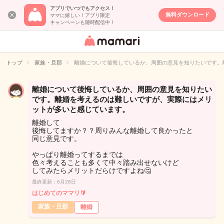
アプリでいつでもアクセス！
無料ダウンロード
ママに嬉しい！アプリ限定
キャンペーンも随時配信中！
女性専用匿名QA
アプリ・情報サ
トップ
家族・旦那
離婚について後悔しているか、周囲の意見を知りたいです。
イト
離婚について後悔しているか、周囲の意見を知りたい
です。離婚を考えるのは難しいですが、実際にはメリ
ットが多いと感じています。
離婚して
後悔してますか？？周りみんな離婚して良かったと
同じ意見です。
やっぱり離婚ってするまでは
色々考えることも多くて中々踏み出せないけど
してみたらメリットだらけですよね🤔
最終更新：6月28日
はじめてのママリ🔰
家族・旦那
離婚