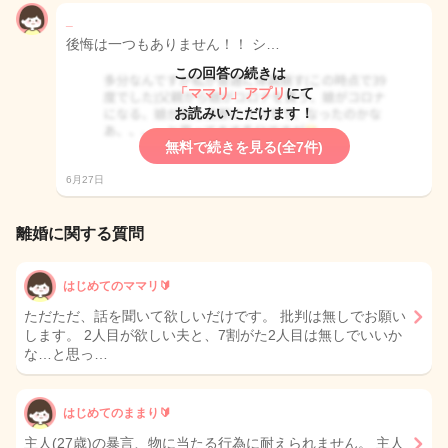
_
後悔は一つもありません！！ シ…
この回答の続きは
「ママリ」アプリ
にて
お読みいただけます！
無料で続きを見る(全7件)
6月27日
離婚に関する質問
はじめてのママリ🔰
ただただ、話を聞いて欲しいだけです。 批判は無しでお願い
します。 2人目が欲しい夫と、7割がた2人目は無しでいいか
な…と思っ…
はじめてのままり🔰
主人(27歳)の暴言、物に当たる行為に耐えられません。 主人