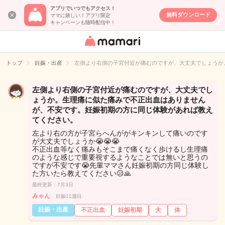
アプリでいつでもアクセス！
無料ダウンロード
ママに嬉しい！アプリ限定
キャンペーンも随時配信中！
女性専用匿名QA
アプリ・情報サ
トップ
妊娠・出産
左側より右側の子宮付近が痛むのですが、大丈夫でしょうか
イト
左側より右側の子宮付近が痛むのですが、大丈夫でし
ょうか。生理痛に似た痛みで不正出血はありません
が、不安です。妊娠初期の方に同じ体験があれば教え
てください。
左より右の方が子宮らへんががキンキンして痛いのです
が大丈夫でしょうか😭😭😭
不正出血等なく痛みもそこまで痛くなく歩けるし生理痛
のような感じで重要視するようなことでは無いと思うの
ですが不安です😭先輩ママさん妊娠初期の方同じ体験し
た方いたら教えてください😥🙏
最終更新：7月3日
みゃん
妊娠11週目
妊娠・出産
不正出血
妊娠初期
夫
体