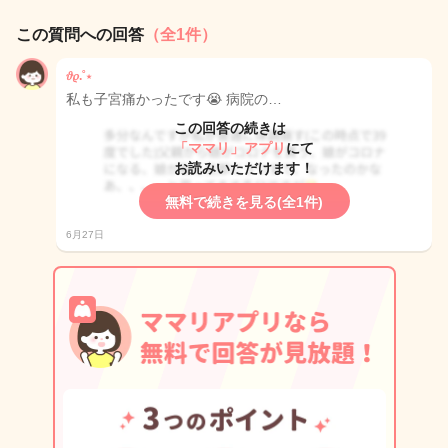
この質問への回答
（全1件）
𝜗𝜚.˚⋆
私も子宮痛かったです😭 病院の…
この回答の続きは
「ママリ」アプリ
にて
お読みいただけます！
無料で続きを見る(全1件)
6月27日