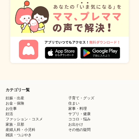
カテゴリ一覧
妊娠・出産
子育て・グッズ
お金・保険
住まい
お仕事
家事・料理
妊活
サプリ・健康
ファッション・コスメ
ココロ・悩み
家族・旦那
お出かけ
産婦人科・小児科
その他の疑問
雑談・つぶやき