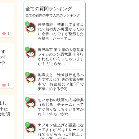
全ての質問ランキング
全ての質問の中で人気のランキング
1
仲里依紗 整形してますよ
ね？前の方が可愛かったの
1
に今怖いんですが整形した
ら整形したーって…
2
鹿児島市 黎明館の大恐竜展
ます
ライカのシン恐竜展 今年行
ので、
かれた方いらっしゃいます
💦
か？ どちらか…
3
地震あと 帰省は控えるべ
きですよね？ 夫の実家が熊
本で お盆前に２泊3日で
1
実家に泊まる予定…
4
ちいかわの映画の入場特典
まし
（めじるしチャーム）って
不正
すぐ無くなっちゃいますか
お盆明
ね？！💦 ちいかわ…
5
ナプキン値上げが話題にな
ってますが 私はミレーナ入
れてるからもう1年以上ナ