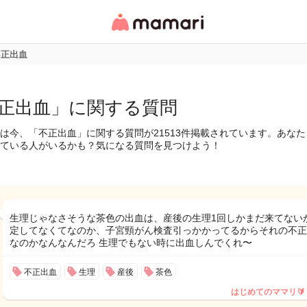
女性専用匿名QAアプ
リ・情報サイト
不正出血
正出血」に関する質問
は今、「不正出血」に関する質問が21513件掲載されています。あな
ている人がいるかも？気になる質問を見つけよう！
生理じゃなさそうな茶色の出血は、産後の生理1回しかまだ来てない
定してなくてなのか、子宮頸がん検査引っかかってるからそれの不正
なのかなんなんだろ 生理でもない時に出血しんでくれ〜
不正出血
生理
産後
茶色
はじめてのママリ🔰