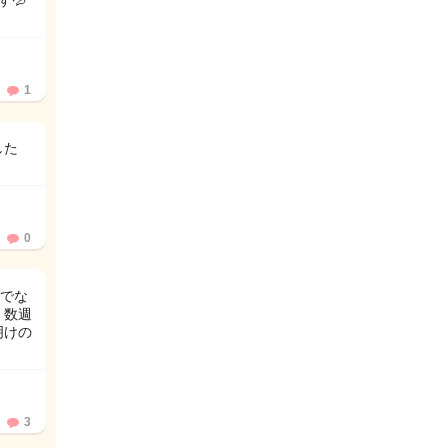
💦
1
した
0
でな
、数週
明けの
3