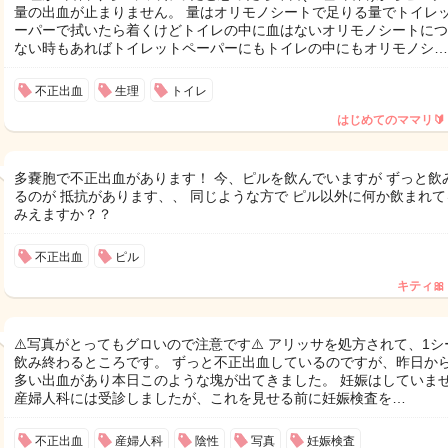
量の出血が止まりません。 量はオリモノシートで足りる量でトイレ
ーパーで拭いたら着くけどトイレの中に血はないオリモノシートにつ
ない時もあればトイレットペーパーにもトイレの中にもオリモノシ…
不正出血
生理
トイレ
はじめてのママリ🔰
多嚢胞で不正出血があります！ 今、ピルを飲んでいますが ずっと飲
るのが 抵抗があります、、 同じような方で ピル以外に何か飲まれて
みえますか？？
不正出血
ピル
キティ🎀
⚠️写真がとってもグロいので注意です⚠️ アリッサを処方されて、1シ
飲み終わるところです。 ずっと不正出血しているのですが、昨日か
多い出血があり本日このような塊が出てきました。 妊娠はしていま
産婦人科には受診しましたが、これを見せる前に妊娠検査を…
不正出血
産婦人科
陰性
写真
妊娠検査