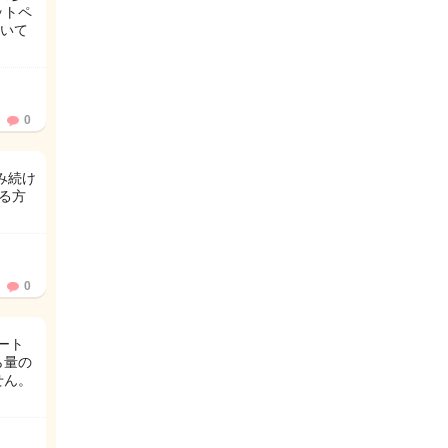
ットペ
いて
0
み続け
る方
0
ート
ら量の
せん。