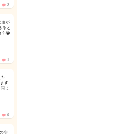
2
に血が
きると
？😭
1
えた
ます‪
 同じ
0
の少