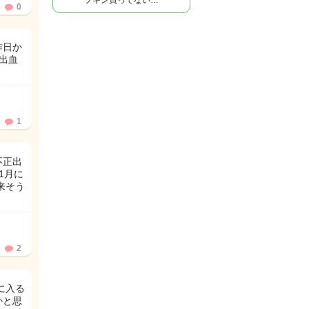
プキン買ってない…
0
昨日か
出血
1
不正出
1月に
来そう
2
に入る
かと思