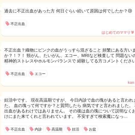
過去に不正出血があった方 何日ぐらい続いて原因は何でしたか？😢
不正出血
はじめてのママリ🔰
不正出血？織物にピンクの血がうっすら混ざること 頻繁にある方い
か？！？！ 頸がん、たいがん、エコー、MRIなど検査して 問題ない
精神的ストレスやホルモンバランスで 経験してる方コメントください
不正出血
エコー
kan
妊活中です。 現在高温期ですが、 今日内診で血の塊があると言われ
た。 血の塊って何ですか？と質問したら 病気ですと言われました。 
出血があるわけではありません。 その後は血の塊について説明なく
けにまた来てくれと言われています。 不安すぎて検索魔になっ…
不正出血
内診
高温期
妊活
お盆