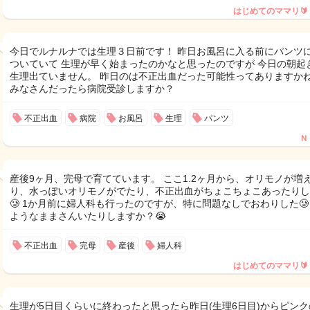
はじめてのママリ🔰
今日でルナルナでは生理３日前です！ 昨日お風呂に入る前にパンツ
ついていて 生理が早く始まったのかなと思ったのですが 今日の朝起
生理出ていません。 昨日のは不正出血だった可能性ってありますかね
みなさんだったら病院受診しますか？
不正出血
病院
お風呂
生理
パンツ
Ｎ
産後9ヶ月、完母で育てています。 ここ1.2ヶ月から、オリモノが増
り、水っぽいオリモノがでたり、不正出血がちょこちょこあったりし
🥲‎ 1か月前に婦人科も行ったのですが、特に問題なしでおわりした‪🥲‎
ようなままさんいたりしますか？😭
不正出血
完母
産後
婦人科
はじめてのママリ🔰
生理が5日目くらいに終わったと思ったら昨日(生理6日目)からピンク