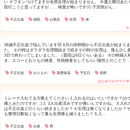
い ナフキンつけてますが全然生理が始まりません。 今週土曜日あた
院行こうと思ってますが…… 検査が怖いです🤦‍♀️ 子宮頸がん…
不正出血
病院
お風呂
生理
体
Ｎ
36歳不正出血で悩んでいます😔 6月の排卵期から不正出血が始まり
た。 その時はダラダラ生理開始まで続きその時の生理は、塊も少し
3日で終わってしまいました。（普段は6日ぐらいある） その時婦人
き、エコーとおりもの検査、性病検査をしてもらい陰性とのことで…
不正出血
おりもの
基礎体温
予定日
排卵
はじめてのママリ🔰
ミレーナ入れてる方教えてください 1.入れるのはいたいですか？(か
痛とみたのですが…) 2. 2人出産済みですが痛いんですかね。 3.入れ
は不正出血どのくらい続きましたか？ 4.生理は無くなりましたか？
も整理日数短くなって量も生理痛も減りました？ 5.入…
不正出血
出産
男