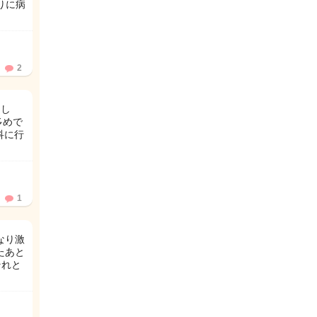
りに病
2
まし
多めで
科に行
1
なり激
たあと
それと