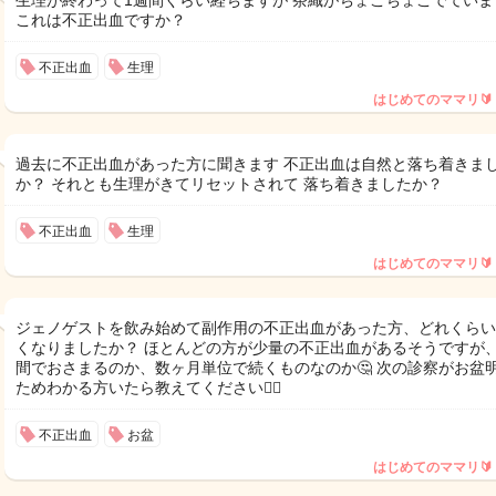
生理が終わって1週間くらい経ちますが 茶織がちょこちょこでています
これは不正出血ですか？
不正出血
生理
はじめてのママリ🔰
過去に不正出血があった方に聞きます 不正出血は自然と落ち着きま
か？ それとも生理がきてリセットされて 落ち着きましたか？
不正出血
生理
はじめてのママリ🔰
ジェノゲストを飲み始めて副作用の不正出血があった方、どれくらい
くなりましたか？ ほとんどの方が少量の不正出血があるそうですが
間でおさまるのか、数ヶ月単位で続くものなのか🤔 次の診察がお盆
ためわかる方いたら教えてください🙇‍♀️
不正出血
お盆
はじめてのママリ🔰