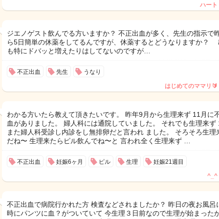
ハート
ジエノゲスト飲んでる方いますか？ 不正出血が多く、先生の指示で
ら5日簡単の休薬をしてるんですが、休薬するとどうなりますか？ 
も特にドバッと増えたりはしてないのですが…
不正出血
先生
うなり
はじめてのママリ🔰
わかる方いたら教えて頂きたいです。 昨年9月から生理来ず 11月に
血がありました。 婦人科には通院していました。 それでも生理来ず 
また婦人科受診し内診をし無排卵だと言われ ました。 そろそろ生理
だね〜 生理来たらピル飲んでね〜と 言われ全く生理来ず …
不正出血
妊娠6ヶ月
ピル
生理
妊娠21週目
^_^
不正出血で病院行かれた方 検査などされましたか？ 昨日の夜お風呂
時にパンツに血？がついていて 今生理３日前なので生理が始まった