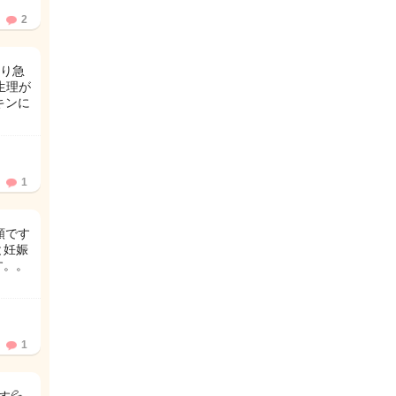
2
り急
生理が
キンに
1
順です
と妊娠
す。。
1